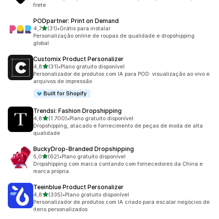
frete
PODpartner: Print on Demand
de 5 estrelas
4,7
(31)
•
Grátis para instalar
31 avaliações ao todo
Personalização online de roupas de qualidade e dropshipping
global
Customix Product Personalizer
de 5 estrelas
4,8
(31)
•
Plano gratuito disponível
31 avaliações ao todo
Personalizador de produtos com IA para POD: visualização ao vivo e
arquivos de impressão
Built for Shopify
Trendsi: Fashion Dropshipping
de 5 estrelas
4,8
(1.700)
•
Plano gratuito disponível
1700 avaliações ao todo
Dropshipping, atacado e fornecimento de peças de moda de alta
qualidade
BuckyDrop‑Branded Dropshipping
de 5 estrelas
5,0
(62)
•
Plano gratuito disponível
62 avaliações ao todo
Dropshipping com marca contando com fornecedores da China e
marca própria.
Teeinblue Product Personalizer
de 5 estrelas
4,8
(335)
•
Plano gratuito disponível
335 avaliações ao todo
Personalizador de produtos com IA criado para escalar negócios de
itens personalizados