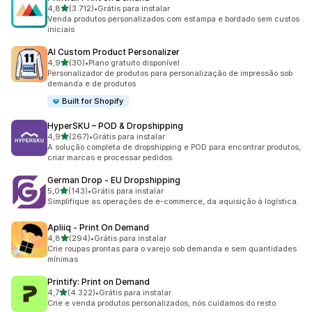
de 5 estrelas
4,8
(3.712)
•
Grátis para instalar
3712 avaliações ao todo
Venda produtos personalizados com estampa e bordado sem custos
iniciais
AI Custom Product Personalizer
de 5 estrelas
4,9
(30)
•
Plano gratuito disponível
30 avaliações ao todo
Personalizador de produtos para personalização de impressão sob
demanda e de produtos
Built for Shopify
HyperSKU – POD & Dropshipping
de 5 estrelas
4,9
(267)
•
Grátis para instalar
267 avaliações ao todo
A solução completa de dropshipping e POD para encontrar produtos,
criar marcas e processar pedidos
German Drop ‑ EU Dropshipping
de 5 estrelas
5,0
(143)
•
Grátis para instalar
143 avaliações ao todo
Simplifique as operações de e-commerce, da aquisição à logística.
Apliiq ‑ Print On Demand
de 5 estrelas
4,8
(294)
•
Grátis para instalar
294 avaliações ao todo
Crie roupas prontas para o varejo sob demanda e sem quantidades
mínimas
Printify: Print on Demand
de 5 estrelas
4,7
(4.322)
•
Grátis para instalar
4322 avaliações ao todo
Crie e venda produtos personalizados, nós cuidamos do resto.