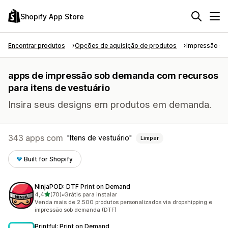
Shopify App Store
Encontrar produtos
Opções de aquisição de produtos
Impressão s
apps de impressão sob demanda com recursos
para itens de vestuário
Insira seus designs em produtos em demanda.
343 apps com
Itens de vestuário
Limpar
Built for Shopify
NinjaPOD: DTF Print on Demand
de 5 estrelas
4,4
(70)
•
Grátis para instalar
70 avaliações ao todo
Venda mais de 2.500 produtos personalizados via dropshipping e
impressão sob demanda (DTF)
Printful: Print on Demand