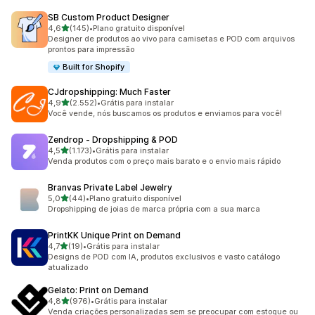
SB Custom Product Designer
de 5 estrelas
4,6
(145)
•
Plano gratuito disponível
145 avaliações ao todo
Designer de produtos ao vivo para camisetas e POD com arquivos
prontos para impressão
Built for Shopify
CJdropshipping: Much Faster
de 5 estrelas
4,9
(2.552)
•
Grátis para instalar
2552 avaliações ao todo
Você vende, nós buscamos os produtos e enviamos para você!
Zendrop ‑ Dropshipping & POD
de 5 estrelas
4,5
(1.173)
•
Grátis para instalar
1173 avaliações ao todo
Venda produtos com o preço mais barato e o envio mais rápido
Branvas Private Label Jewelry
de 5 estrelas
5,0
(44)
•
Plano gratuito disponível
44 avaliações ao todo
Dropshipping de joias de marca própria com a sua marca
PrintKK Unique Print on Demand
de 5 estrelas
4,7
(19)
•
Grátis para instalar
19 avaliações ao todo
Designs de POD com IA, produtos exclusivos e vasto catálogo
atualizado
Gelato: Print on Demand
de 5 estrelas
4,8
(976)
•
Grátis para instalar
976 avaliações ao todo
Venda criações personalizadas sem se preocupar com estoque ou