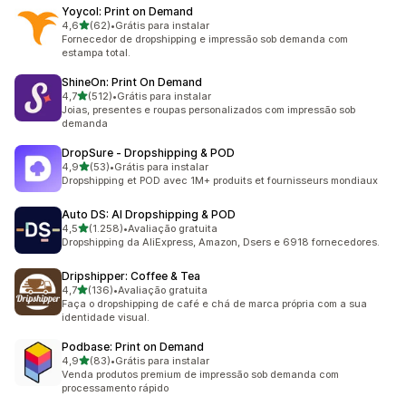
Yoycol: Print on Demand
de 5 estrelas
4,6
(62)
•
Grátis para instalar
62 avaliações ao todo
Fornecedor de dropshipping e impressão sob demanda com
estampa total.
ShineOn: Print On Demand
de 5 estrelas
4,7
(512)
•
Grátis para instalar
512 avaliações ao todo
Joias, presentes e roupas personalizados com impressão sob
demanda
DropSure ‑ Dropshipping & POD
de 5 estrelas
4,9
(53)
•
Grátis para instalar
53 avaliações ao todo
Dropshipping et POD avec 1M+ produits et fournisseurs mondiaux
Auto DS: AI Dropshipping & POD
de 5 estrelas
4,5
(1.258)
•
Avaliação gratuita
1258 avaliações ao todo
Dropshipping da AliExpress, Amazon, Dsers e 6918 fornecedores.
Dripshipper: Coffee & Tea
de 5 estrelas
4,7
(136)
•
Avaliação gratuita
136 avaliações ao todo
Faça o dropshipping de café e chá de marca própria com a sua
identidade visual.
Podbase: Print on Demand
de 5 estrelas
4,9
(83)
•
Grátis para instalar
83 avaliações ao todo
Venda produtos premium de impressão sob demanda com
processamento rápido