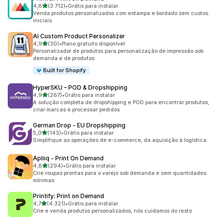
de 5 estrelas
4,8
(3.712)
•
Grátis para instalar
3712 avaliações ao todo
Venda produtos personalizados com estampa e bordado sem custos
iniciais
AI Custom Product Personalizer
de 5 estrelas
4,9
(30)
•
Plano gratuito disponível
30 avaliações ao todo
Personalizador de produtos para personalização de impressão sob
demanda e de produtos
Built for Shopify
HyperSKU – POD & Dropshipping
de 5 estrelas
4,9
(267)
•
Grátis para instalar
267 avaliações ao todo
A solução completa de dropshipping e POD para encontrar produtos,
criar marcas e processar pedidos
German Drop ‑ EU Dropshipping
de 5 estrelas
5,0
(143)
•
Grátis para instalar
143 avaliações ao todo
Simplifique as operações de e-commerce, da aquisição à logística.
Apliiq ‑ Print On Demand
de 5 estrelas
4,8
(294)
•
Grátis para instalar
294 avaliações ao todo
Crie roupas prontas para o varejo sob demanda e sem quantidades
mínimas
Printify: Print on Demand
de 5 estrelas
4,7
(4.321)
•
Grátis para instalar
4321 avaliações ao todo
Crie e venda produtos personalizados, nós cuidamos do resto.