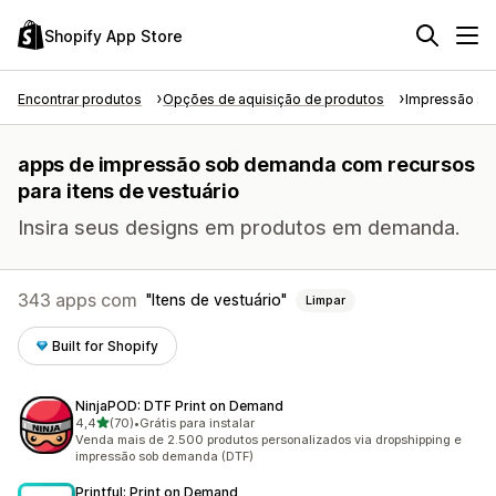
Shopify App Store
Encontrar produtos
Opções de aquisição de produtos
Impressão s
apps de impressão sob demanda com recursos
para itens de vestuário
Insira seus designs em produtos em demanda.
343 apps com
Itens de vestuário
Limpar
Built for Shopify
NinjaPOD: DTF Print on Demand
de 5 estrelas
4,4
(70)
•
Grátis para instalar
70 avaliações ao todo
Venda mais de 2.500 produtos personalizados via dropshipping e
impressão sob demanda (DTF)
Printful: Print on Demand