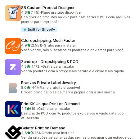
SB Custom Product Designer
de 5 estrelas
4,6
(145)
•
Plano gratuito disponível
145 avaliações ao todo
Designer de produtos ao vivo para camisetas e POD com arquivos
prontos para impressão
Built for Shopify
CJdropshipping: Much Faster
de 5 estrelas
4,9
(2.551)
•
Grátis para instalar
2551 avaliações ao todo
Você vende, nós buscamos os produtos e enviamos para você!
Zendrop ‑ Dropshipping & POD
de 5 estrelas
4,5
(1.172)
•
Grátis para instalar
1172 avaliações ao todo
Venda produtos com o preço mais barato e o envio mais rápido
Branvas Private Label Jewelry
de 5 estrelas
5,0
(44)
•
Plano gratuito disponível
44 avaliações ao todo
Dropshipping de joias de marca própria com a sua marca
PrintKK Unique Print on Demand
de 5 estrelas
4,7
(19)
•
Grátis para instalar
19 avaliações ao todo
Designs de POD com IA, produtos exclusivos e vasto catálogo
atualizado
Gelato: Print on Demand
de 5 estrelas
4,8
(976)
•
Grátis para instalar
976 avaliações ao todo
Venda criações personalizadas sem se preocupar com estoque ou