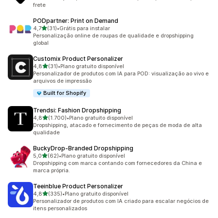
frete
PODpartner: Print on Demand
de 5 estrelas
4,7
(31)
•
Grátis para instalar
31 avaliações ao todo
Personalização online de roupas de qualidade e dropshipping
global
Customix Product Personalizer
de 5 estrelas
4,8
(31)
•
Plano gratuito disponível
31 avaliações ao todo
Personalizador de produtos com IA para POD: visualização ao vivo e
arquivos de impressão
Built for Shopify
Trendsi: Fashion Dropshipping
de 5 estrelas
4,8
(1.700)
•
Plano gratuito disponível
1700 avaliações ao todo
Dropshipping, atacado e fornecimento de peças de moda de alta
qualidade
BuckyDrop‑Branded Dropshipping
de 5 estrelas
5,0
(62)
•
Plano gratuito disponível
62 avaliações ao todo
Dropshipping com marca contando com fornecedores da China e
marca própria.
Teeinblue Product Personalizer
de 5 estrelas
4,8
(335)
•
Plano gratuito disponível
335 avaliações ao todo
Personalizador de produtos com IA criado para escalar negócios de
itens personalizados