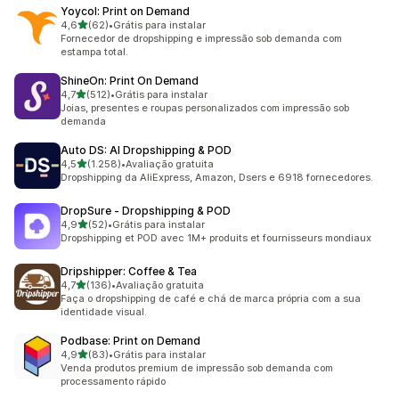
Yoycol: Print on Demand
de 5 estrelas
4,6
(62)
•
Grátis para instalar
62 avaliações ao todo
Fornecedor de dropshipping e impressão sob demanda com
estampa total.
ShineOn: Print On Demand
de 5 estrelas
4,7
(512)
•
Grátis para instalar
512 avaliações ao todo
Joias, presentes e roupas personalizados com impressão sob
demanda
Auto DS: AI Dropshipping & POD
de 5 estrelas
4,5
(1.258)
•
Avaliação gratuita
1258 avaliações ao todo
Dropshipping da AliExpress, Amazon, Dsers e 6918 fornecedores.
DropSure ‑ Dropshipping & POD
de 5 estrelas
4,9
(52)
•
Grátis para instalar
52 avaliações ao todo
Dropshipping et POD avec 1M+ produits et fournisseurs mondiaux
Dripshipper: Coffee & Tea
de 5 estrelas
4,7
(136)
•
Avaliação gratuita
136 avaliações ao todo
Faça o dropshipping de café e chá de marca própria com a sua
identidade visual.
Podbase: Print on Demand
de 5 estrelas
4,9
(83)
•
Grátis para instalar
83 avaliações ao todo
Venda produtos premium de impressão sob demanda com
processamento rápido