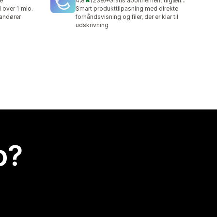
re
4,8
(239)
•
Gratis abonnement tilgængeligt
239 anmeldelser i alt
over 1 mio.
Smart produkttilpasning med direkte
randører
forhåndsvisning og filer, der er klar til
udskrivning
p?