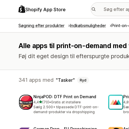
Shopify App Store
Søgning efter produkter
Indkøbsmuligheder
Print-on
Alle apps til print-on-demand med 
Føj dit eget design til efterspurgte produk
341 apps med
Tasker
Ryd
NinjaPOD: DTF Print on Demand
Pr
ud af 5 stjerner
4,4
(70)
•
Gratis at installere
4,8
70 anmeldelser i alt
370
Sælg 2.500+ tilpassede DTF-print-on-
Sæl
demand-produkter via dropshipping
bro
German Drop ‑ EU Dropshipping
Ap