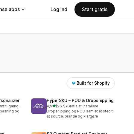
se apps
Log ind
Start gratis
Built for Shopify
sonalizer
HyperSKU – POD & Dropshipping
ud af 5 stjerner
Gratis abonnement tilgængeligt
4,9
(267)
•
Gratis at installere
267 anmeldelser i alt
ilpasning og
Dropshipping og POD samlet ét sted til
at source, brande og klargøre
and
SB Custom Product Designer