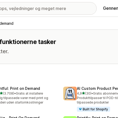
Gennem
-demand
funktionerne tasker
ter.
intful: Print on Demand
AI Custom Product Per
ud af 5 stjerner
ud af 5 stjerner
(3.708)
•
Gratis at installere
4,9
(30)
•
8 anmeldelser i alt
30 anmeldelser i alt
g tilpassede varer med print og
Produkttilpasser til POD-t
deri uden startomkostninger
tilpassede produkter
Built for Shopify
liiq ‑ Print On Demand
Printify: Print on Dem