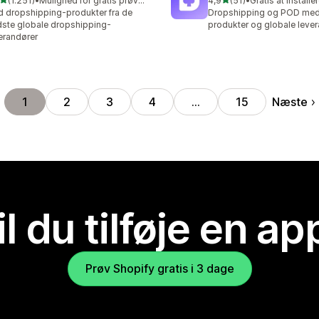
(1.251)
•
Mulighed for gratis prøveperiode
4,9
(51)
•
Gratis at installe
1 anmeldelser i alt
51 anmeldelser i alt
d dropshipping-produkter fra de
Dropshipping og POD med 
ste globale dropshipping-
produkter og globale leve
erandører
Næste
1
2
3
4
…
15
il du tilføje en ap
Prøv Shopify gratis i 3 dage