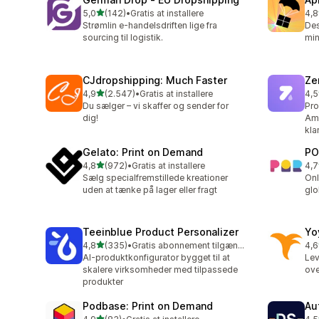
ud af 5 stjerner
5,0
(142)
•
Gratis at installere
4,8
142 anmeldelser i alt
294
Strømlin e-handelsdriften lige fra
Des
sourcing til logistik.
mi
CJdropshipping: Much Faster
Ze
ud af 5 stjerner
4,9
(2.547)
•
Gratis at installere
4,5
2547 anmeldelser i alt
117
Du sælger – vi skaffer og sender for
Pro
dig!
Ame
kla
Gelato: Print on Demand
PO
ud af 5 stjerner
4,8
(972)
•
Gratis at installere
4,7
972 anmeldelser i alt
31 
Sælg specialfremstillede kreationer
Onl
uden at tænke på lager eller fragt
glo
Teeinblue Product Personalizer
Yo
ud af 5 stjerner
4,8
(335)
•
Gratis abonnement tilgængeligt
4,6
335 anmeldelser i alt
62 
AI-produktkonfigurator bygget til at
Lev
skalere virksomheder med tilpassede
ove
produkter
Podbase: Print on Demand
Au
ud af 5 stjerner