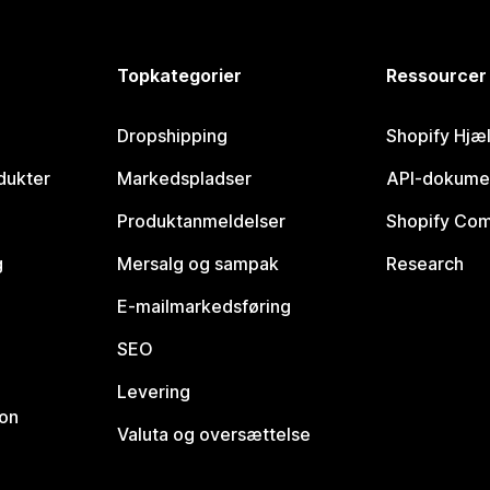
Topkategorier
Ressourcer
Dropshipping
Shopify Hjæ
dukter
Markedspladser
API-dokume
Produktanmeldelser
Shopify Co
g
Mersalg og sampak
Research
E-mailmarkedsføring
SEO
Levering
ion
Valuta og oversættelse