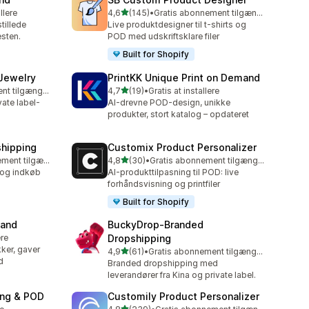
ud af 5 stjerner
llere
4,6
(145)
•
Gratis abonnement tilgængeligt
145 anmeldelser i alt
tillede
Live produktdesigner til t-shirts og
esten.
POD med udskriftsklare filer
Built for Shopify
 Jewelry
PrintKK Unique Print on Demand
ud af 5 stjerner
Gratis abonnement tilgængeligt
4,7
(19)
•
Gratis at installere
19 anmeldelser i alt
vate label-
AI-drevne POD-design, unikke
produkter, stort katalog – opdateret
shipping
Customix Product Personalizer
ud af 5 stjerner
Gratis abonnement tilgængeligt
4,8
(30)
•
Gratis abonnement tilgængeligt
30 anmeldelser i alt
 og indkøb
AI-produkttilpasning til POD: live
forhåndsvisning og printfiler
Built for Shopify
mand
BuckyDrop‑Branded
ere
Dropshipping
ker, gaver
ud af 5 stjerner
4,9
(61)
•
Gratis abonnement tilgængeligt
61 anmeldelser i alt
d
Branded dropshipping med
leverandører fra Kina og private label.
ing & POD
Customily Product Personalizer
ud af 5 stjerner