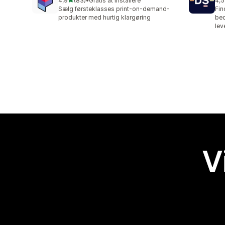
4,9
(83)
•
Gratis at installere
4,5
83 anmeldelser i alt
125
Sælg førsteklasses print-on-demand-
Fin
produkter med hurtig klargøring
bed
lev
V