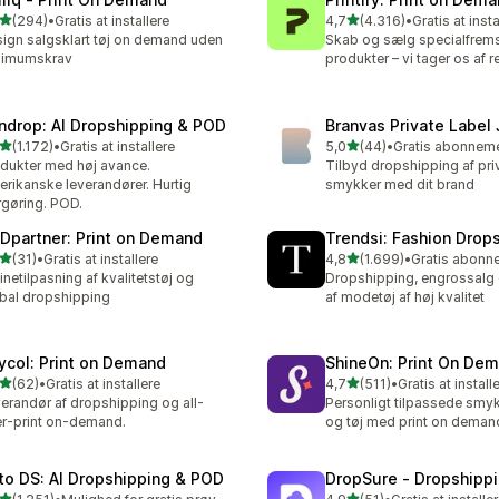
ud af 5 stjerner
ud af 5 stjerner
(294)
•
Gratis at installere
4,7
(4.316)
•
Gratis at insta
 anmeldelser i alt
4316 anmeldelser i alt
ign salgsklart tøj on demand uden
Skab og sælg specialfrems
nimumskrav
produkter – vi tager os af r
ndrop: AI Dropshipping & POD
Branvas Private Label
ud af 5 stjerner
ud af 5 stjerner
(1.172)
•
Gratis at installere
5,0
(44)
•
2 anmeldelser i alt
44 anmeldelser i alt
dukter med høj avance.
Tilbyd dropshipping af pri
rikanske leverandører. Hurtig
smykker med dit brand
rgøring. POD.
Dpartner: Print on Demand
Trendsi: Fashion Drop
ud af 5 stjerner
ud af 5 stjerner
(31)
•
Gratis at installere
4,8
(1.699)
•
anmeldelser i alt
1699 anmeldelser i alt
inetilpasning af kvalitetstøj og
Dropshipping, engrossalg
bal dropshipping
af modetøj af høj kvalitet
ycol: Print on Demand
ShineOn: Print On De
ud af 5 stjerner
ud af 5 stjerner
(62)
•
Gratis at installere
4,7
(511)
•
Gratis at install
anmeldelser i alt
511 anmeldelser i alt
erandør af dropshipping og all-
Personligt tilpassede smyk
r-print on-demand.
og tøj med print on deman
to DS: AI Dropshipping & POD
DropSure ‑ Dropshipp
ud af 5 stjerner
ud af 5 stjerner