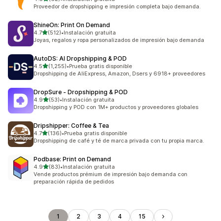
62 reseñas en total
Proveedor de dropshipping e impresión completa bajo demanda.
ShineOn: Print On Demand
de 5 estrellas
4.7
(512)
•
Instalación gratuita
512 reseñas en total
Joyas, regalos y ropa personalizados de impresión bajo demanda
AutoDS: AI Dropshipping & POD
de 5 estrellas
4.5
(1,255)
•
Prueba gratis disponible
1255 reseñas en total
Dropshipping de AliExpress, Amazon, Dsers y 6918+ proveedores
DropSure ‑ Dropshipping & POD
de 5 estrellas
4.9
(53)
•
Instalación gratuita
53 reseñas en total
Dropshipping y POD con 1M+ productos y proveedores globales
Dripshipper: Coffee & Tea
de 5 estrellas
4.7
(136)
•
Prueba gratis disponible
136 reseñas en total
Dropshipping de café y té de marca privada con tu propia marca.
Podbase: Print on Demand
de 5 estrellas
4.9
(83)
•
Instalación gratuita
83 reseñas en total
Vende productos prémium de impresión bajo demanda con
preparación rápida de pedidos
1
2
3
4
15