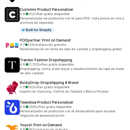
Customix Product Personalizer
de 5 estrellas
4.8
(32)
•
Plan gratis disponible
32 reseñas en total
Personalizador de productos con IA para POD: vista previa en vivo y
archivos de impresión
Built for Shopify
PODpartner: Print on Demand
de 5 estrellas
4.7
(31)
•
Instalación gratuita
31 reseñas en total
Personalización en línea de ropa de calidad y dropshipping global
Trendsi: Fashion Dropshipping
de 5 estrellas
4.8
(1,702)
•
Plan gratis disponible
1702 reseñas en total
Dropshipping, venta al por mayor y abastecimiento de ropa de moda
de alta calidad
BuckyDrop‑Dropshipping & Brand
de 5 estrellas
5.0
(62)
•
Plan gratis disponible
62 reseñas en total
Experto en Sourcing: Control de Calidad y Marca Privada.
Teeinblue Product Personalizer
de 5 estrellas
4.8
(335)
•
Plan gratis disponible
335 reseñas en total
Personalizador de productos con IA desarrollado para escalar
negocios de personalización
Yoycol: Print on Demand
de 5 estrellas
4.6
(62)
•
Instalación gratuita