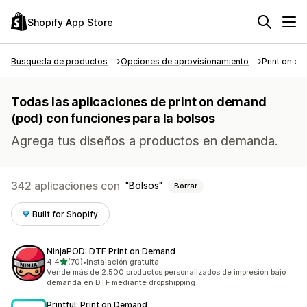
Shopify App Store
Búsqueda de productos
Opciones de aprovisionamiento
Print on d
Todas las aplicaciones de print on demand
(pod) con funciones para la bolsos
Agrega tus diseños a productos en demanda.
342 aplicaciones con
Bolsos
Borrar
Built for Shopify
NinjaPOD: DTF Print on Demand
de 5 estrellas
4.4
(70)
•
Instalación gratuita
70 reseñas en total
Vende más de 2.500 productos personalizados de impresión bajo
demanda en DTF mediante dropshipping
Printful: Print on Demand