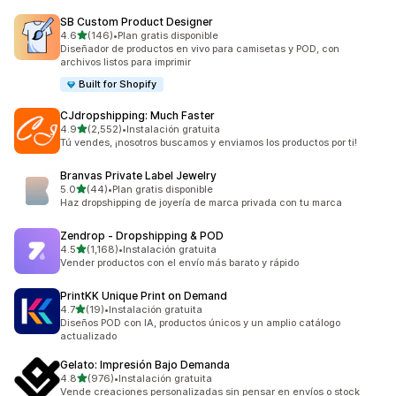
SB Custom Product Designer
de 5 estrellas
4.6
(146)
•
Plan gratis disponible
146 reseñas en total
Diseñador de productos en vivo para camisetas y POD, con
archivos listos para imprimir
Built for Shopify
CJdropshipping: Much Faster
de 5 estrellas
4.9
(2,552)
•
Instalación gratuita
2552 reseñas en total
Tú vendes, ¡nosotros buscamos y enviamos los productos por ti!
Branvas Private Label Jewelry
de 5 estrellas
5.0
(44)
•
Plan gratis disponible
44 reseñas en total
Haz dropshipping de joyería de marca privada con tu marca
Zendrop ‑ Dropshipping & POD
de 5 estrellas
4.5
(1,168)
•
Instalación gratuita
1168 reseñas en total
Vender productos con el envío más barato y rápido
PrintKK Unique Print on Demand
de 5 estrellas
4.7
(19)
•
Instalación gratuita
19 reseñas en total
Diseños POD con IA, productos únicos y un amplio catálogo
actualizado
Gelato: Impresión Bajo Demanda
de 5 estrellas
4.8
(976)
•
Instalación gratuita
976 reseñas en total
Vende creaciones personalizadas sin pensar en envíos o stock