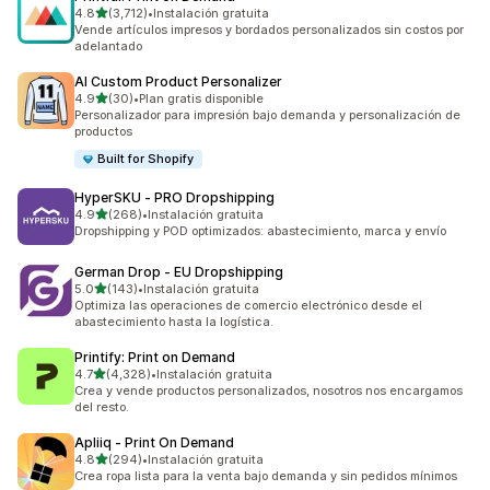
de 5 estrellas
4.8
(3,712)
•
Instalación gratuita
3712 reseñas en total
Vende artículos impresos y bordados personalizados sin costos por
adelantado
AI Custom Product Personalizer
de 5 estrellas
4.9
(30)
•
Plan gratis disponible
30 reseñas en total
Personalizador para impresión bajo demanda y personalización de
productos
Built for Shopify
HyperSKU ‑ PRO Dropshipping
de 5 estrellas
4.9
(268)
•
Instalación gratuita
268 reseñas en total
Dropshipping y POD optimizados: abastecimiento, marca y envío
German Drop ‑ EU Dropshipping
de 5 estrellas
5.0
(143)
•
Instalación gratuita
143 reseñas en total
Optimiza las operaciones de comercio electrónico desde el
abastecimiento hasta la logística.
Printify: Print on Demand
de 5 estrellas
4.7
(4,328)
•
Instalación gratuita
4328 reseñas en total
Crea y vende productos personalizados, nosotros nos encargamos
del resto.
Apliiq ‑ Print On Demand
de 5 estrellas
4.8
(294)
•
Instalación gratuita
294 reseñas en total
Crea ropa lista para la venta bajo demanda y sin pedidos mínimos