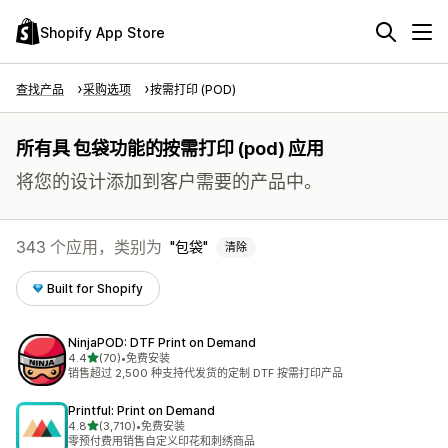
Shopify App Store
查找产品
采购选项
按需打印 (POD)
所有具 包袋功能的按需打印 (pod) 应用
将您的设计添加到客户需要的产品中。
343 个应用，类别为
包袋
清除
Built for Shopify
NinjaPOD: DTF Print on Demand
星（满分 5 星）
4.4
(70)
•
免费安装
总共 70 条评论
销售超过 2,500 种支持代发货的定制 DTF 按需打印产品
Printful: Print on Demand
星（满分 5 星）
4.8
(3,710)
•
免费安装
总共 3710 条评论
零预付费用销售自定义印花和刺绣商品