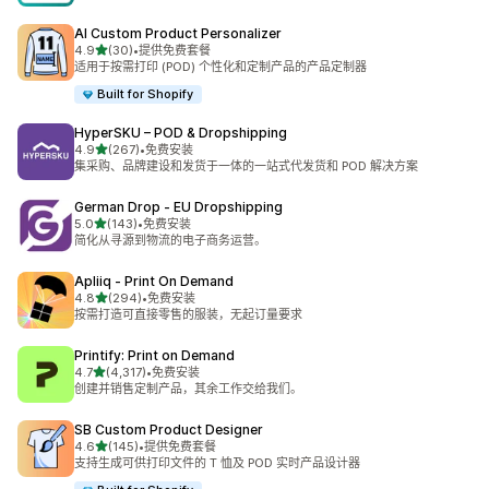
AI Custom Product Personalizer
星（满分 5 星）
4.9
(30)
•
提供免费套餐
总共 30 条评论
适用于按需打印 (POD) 个性化和定制产品的产品定制器
Built for Shopify
HyperSKU – POD & Dropshipping
星（满分 5 星）
4.9
(267)
•
免费安装
总共 267 条评论
集采购、品牌建设和发货于一体的一站式代发货和 POD 解决方案
German Drop ‑ EU Dropshipping
星（满分 5 星）
5.0
(143)
•
免费安装
总共 143 条评论
简化从寻源到物流的电子商务运营。
Apliiq ‑ Print On Demand
星（满分 5 星）
4.8
(294)
•
免费安装
总共 294 条评论
按需打造可直接零售的服装，无起订量要求
Printify: Print on Demand
星（满分 5 星）
4.7
(4,317)
•
免费安装
总共 4317 条评论
创建并销售定制产品，其余工作交给我们。
SB Custom Product Designer
星（满分 5 星）
4.6
(145)
•
提供免费套餐
总共 145 条评论
支持生成可供打印文件的 T 恤及 POD 实时产品设计器