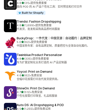
星（满分 5 星）
4.8
(31)
•
提供免费套餐
总共 31 条评论
面向 POD 的 AI 产品个性化工具：实时预览和打印文件
Built for Shopify
Trendsi: Fashion Dropshipping
星（满分 5 星）
4.8
(1,699)
•
提供免费套餐
总共 1699 条评论
代发货、批发和采购高品质时尚服装
BuckyDrop：一件代发｜中国货源｜自动履约｜品牌定制
星（满分 5 星）
5.0
(62)
•
提供免费套餐
总共 62 条评论
中国采购专家：自有品牌定制、质量把控与全球自动化履约。
Teeinblue Product Personalizer
星（满分 5 星）
4.8
(335)
•
提供免费套餐
总共 335 条评论
专为扩展定制化业务打造的 AI 产品定制器
Yoycol: Print on Demand
星（满分 5 星）
4.6
(62)
•
免费安装
总共 62 条评论
全幅印花按需打印及代发货提供商。
ShineOn: Print On Demand
星（满分 5 星）
4.7
(512)
•
免费安装
总共 512 条评论
个性化按需打印珠宝、礼品和服装
Auto DS: AI Dropshipping & POD
星（满分 5 星）
4.5
(1,255)
•
提供免费试用