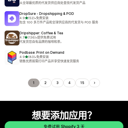
总共 1255 条评论
从全球最优质的代发货供应商处查找代发货产品
DropSure ‑ Dropshipping & POD
星（满分 5 星）
4.9
(52)
•
免费安装
总共 52 条评论
包含 100 多万件产品和全球供应商的代发货与 POD 服务
Dripshipper: Coffee & Tea
星（满分 5 星）
4.7
(136)
•
提供免费试用
总共 136 条评论
代发货您自有品牌的咖啡和茶。
Podbase: Print on Demand
星（满分 5 星）
4.9
(83)
•
免费安装
总共 83 条评论
销售优质按需打印产品并享受快速发货服务
1
2
3
4
15
想要添加应用？
免费试用 Shopify 3 天