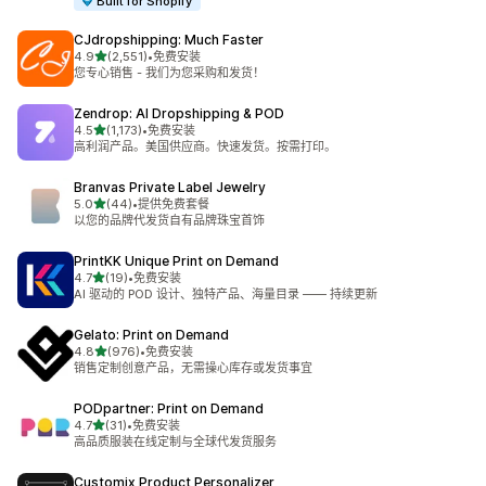
Built for Shopify
CJdropshipping: Much Faster
星（满分 5 星）
4.9
(2,551)
•
免费安装
总共 2551 条评论
您专心销售 - 我们为您采购和发货！
Zendrop: AI Dropshipping & POD
星（满分 5 星）
4.5
(1,173)
•
免费安装
总共 1173 条评论
高利润产品。美国供应商。快速发货。按需打印。
Branvas Private Label Jewelry
星（满分 5 星）
5.0
(44)
•
提供免费套餐
总共 44 条评论
以您的品牌代发货自有品牌珠宝首饰
PrintKK Unique Print on Demand
星（满分 5 星）
4.7
(19)
•
免费安装
总共 19 条评论
AI 驱动的 POD 设计、独特产品、海量目录 —— 持续更新
Gelato: Print on Demand
星（满分 5 星）
4.8
(976)
•
免费安装
总共 976 条评论
销售定制创意产品，无需操心库存或发货事宜
PODpartner: Print on Demand
星（满分 5 星）
4.7
(31)
•
免费安装
总共 31 条评论
高品质服装在线定制与全球代发货服务
Customix Product Personalizer