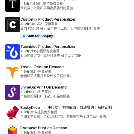
星（满分 5 星）
4.8
(1,699)
•
提供免费套餐
总共 1699 条评论
代发货、批发和采购高品质时尚服装
Customix Product Personalizer
星（满分 5 星）
4.8
(30)
•
提供免费套餐
总共 30 条评论
面向 POD 的 AI 产品个性化工具：实时预览和打印文件
Built for Shopify
Teeinblue Product Personalizer
星（满分 5 星）
4.8
(335)
•
提供免费套餐
总共 335 条评论
专为扩展定制化业务打造的 AI 产品定制器
Yoycol: Print on Demand
星（满分 5 星）
4.6
(62)
•
免费安装
总共 62 条评论
全幅印花按需打印及代发货提供商。
ShineOn: Print On Demand
星（满分 5 星）
4.7
(511)
•
免费安装
总共 511 条评论
个性化按需打印珠宝、礼品和服装
BuckyDrop：一件代发｜中国货源｜自动履约｜品牌定制
星（满分 5 星）
4.9
(61)
•
提供免费套餐
总共 61 条评论
中国采购专家：自有品牌定制、质量把控与全球自动化履约。
Podbase: Print on Demand
星（满分 5 星）
4.9
(83)
•
免费安装