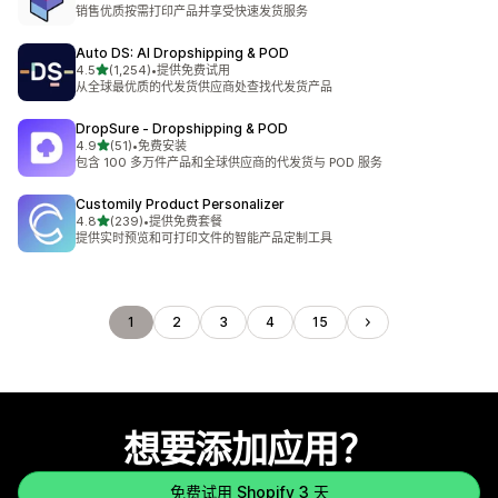
总共 83 条评论
销售优质按需打印产品并享受快速发货服务
Auto DS: AI Dropshipping & POD
星（满分 5 星）
4.5
(1,254)
•
提供免费试用
总共 1254 条评论
从全球最优质的代发货供应商处查找代发货产品
DropSure ‑ Dropshipping & POD
星（满分 5 星）
4.9
(51)
•
免费安装
总共 51 条评论
包含 100 多万件产品和全球供应商的代发货与 POD 服务
Customily Product Personalizer
星（满分 5 星）
4.8
(239)
•
提供免费套餐
总共 239 条评论
提供实时预览和可打印文件的智能产品定制工具
1
2
3
4
15
想要添加应用？
免费试用 Shopify 3 天