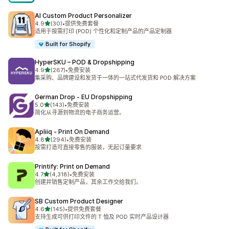
AI Custom Product Personalizer
星（满分 5 星）
4.9
(30)
•
提供免费套餐
总共 30 条评论
适用于按需打印 (POD) 个性化和定制产品的产品定制器
Built for Shopify
HyperSKU – POD & Dropshipping
星（满分 5 星）
4.9
(267)
•
免费安装
总共 267 条评论
集采购、品牌建设和发货于一体的一站式代发货和 POD 解决方案
German Drop ‑ EU Dropshipping
星（满分 5 星）
5.0
(143)
•
免费安装
总共 143 条评论
简化从寻源到物流的电子商务运营。
Apliiq ‑ Print On Demand
星（满分 5 星）
4.8
(294)
•
免费安装
总共 294 条评论
按需打造可直接零售的服装，无起订量要求
Printify: Print on Demand
星（满分 5 星）
4.7
(4,318)
•
免费安装
总共 4318 条评论
创建并销售定制产品，其余工作交给我们。
SB Custom Product Designer
星（满分 5 星）
4.6
(145)
•
提供免费套餐
总共 145 条评论
支持生成可供打印文件的 T 恤及 POD 实时产品设计器