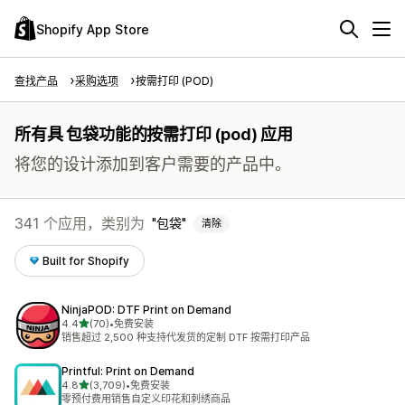
Shopify App Store
查找产品
采购选项
按需打印 (POD)
所有具 包袋功能的按需打印 (pod) 应用
将您的设计添加到客户需要的产品中。
341 个应用，类别为
包袋
清除
Built for Shopify
NinjaPOD: DTF Print on Demand
星（满分 5 星）
4.4
(70)
•
免费安装
总共 70 条评论
销售超过 2,500 种支持代发货的定制 DTF 按需打印产品
Printful: Print on Demand
星（满分 5 星）
4.8
(3,709)
•
免费安装
总共 3709 条评论
零预付费用销售自定义印花和刺绣商品