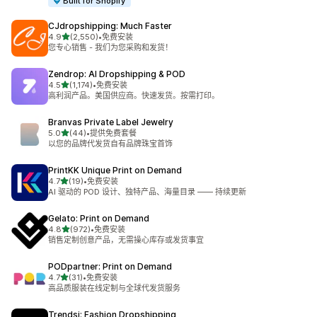
Built for Shopify
CJdropshipping: Much Faster
星（满分 5 星）
4.9
(2,550)
•
免费安装
总共 2550 条评论
您专心销售 - 我们为您采购和发货！
Zendrop: AI Dropshipping & POD
星（满分 5 星）
4.5
(1,174)
•
免费安装
总共 1174 条评论
高利润产品。美国供应商。快速发货。按需打印。
Branvas Private Label Jewelry
星（满分 5 星）
5.0
(44)
•
提供免费套餐
总共 44 条评论
以您的品牌代发货自有品牌珠宝首饰
PrintKK Unique Print on Demand
星（满分 5 星）
4.7
(19)
•
免费安装
总共 19 条评论
AI 驱动的 POD 设计、独特产品、海量目录 —— 持续更新
Gelato: Print on Demand
星（满分 5 星）
4.8
(972)
•
免费安装
总共 972 条评论
销售定制创意产品，无需操心库存或发货事宜
PODpartner: Print on Demand
星（满分 5 星）
4.7
(31)
•
免费安装
总共 31 条评论
高品质服装在线定制与全球代发货服务
Trendsi: Fashion Dropshipping