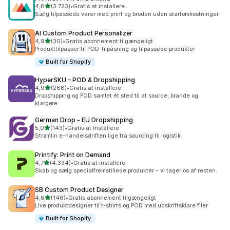
ud af 5 stjerner
4,8
(3.723)
•
Gratis at installere
3723 anmeldelser i alt
Sælg tilpassede varer med print og broderi uden startomkostninger
AI Custom Product Personalizer
ud af 5 stjerner
4,9
(30)
•
Gratis abonnement tilgængeligt
30 anmeldelser i alt
Produkttilpasser til POD-tilpasning og tilpassede produkter
Built for Shopify
HyperSKU – POD & Dropshipping
ud af 5 stjerner
4,9
(268)
•
Gratis at installere
268 anmeldelser i alt
Dropshipping og POD samlet ét sted til at source, brande og
klargøre
German Drop ‑ EU Dropshipping
ud af 5 stjerner
5,0
(143)
•
Gratis at installere
143 anmeldelser i alt
Strømlin e-handelsdriften lige fra sourcing til logistik.
Printify: Print on Demand
ud af 5 stjerner
4,7
(4.334)
•
Gratis at installere
4334 anmeldelser i alt
Skab og sælg specialfremstillede produkter – vi tager os af resten.
SB Custom Product Designer
ud af 5 stjerner
4,6
(146)
•
Gratis abonnement tilgængeligt
146 anmeldelser i alt
Live produktdesigner til t-shirts og POD med udskriftsklare filer
Built for Shopify