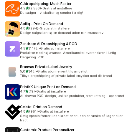
CJdropshipping: Much Faster
ud af 5 stjerner
4,9
(2.556)
•
Gratis at installere
2556 anmeldelser i alt
Du sælger – vi skaffer og sender for dig!
Apliiq ‑ Print On Demand
ud af 5 stjerner
4,8
(294)
•
Gratis at installere
294 anmeldelser i alt
Design salgsklart tøj on demand uden minimumskrav
Zendrop: AI Dropshipping & POD
ud af 5 stjerner
4,5
(1.175)
•
Gratis at installere
1175 anmeldelser i alt
Produkter med høj avance. Amerikanske leverandører. Hurtig
klargøring. POD.
Branvas Private Label Jewelry
ud af 5 stjerner
5,0
(43)
•
Gratis abonnement tilgængeligt
43 anmeldelser i alt
Tilbyd dropshipping af private label-smykker med dit brand
PrintKK Unique Print on Demand
ud af 5 stjerner
4,7
(19)
•
Gratis at installere
19 anmeldelser i alt
AI-drevne POD-design, unikke produkter, stort katalog – opdateret
Gelato: Print on Demand
ud af 5 stjerner
4,8
(981)
•
Gratis at installere
981 anmeldelser i alt
Sælg specialfremstillede kreationer uden at tænke på lager eller
fragt
Customix Product Personalizer