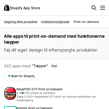
Shopify App Store
Søgning efter produkter
Indkøbsmuligheder
Print-on-demand
Alle apps til print-on-demand med funktionerne
tæpper
Føj dit eget design til efterspurgte produkter.
342 apps med
Tæpper
Ryd
Built for Shopify
NinjaPOD: DTF Print on Demand
ud af 5 stjerner
4,4
(70)
•
Gratis at installere
70 anmeldelser i alt
Sælg 2.500+ tilpassede DTF-print-on-demand-produkter via
dropshipping
Printful: Print on Demand