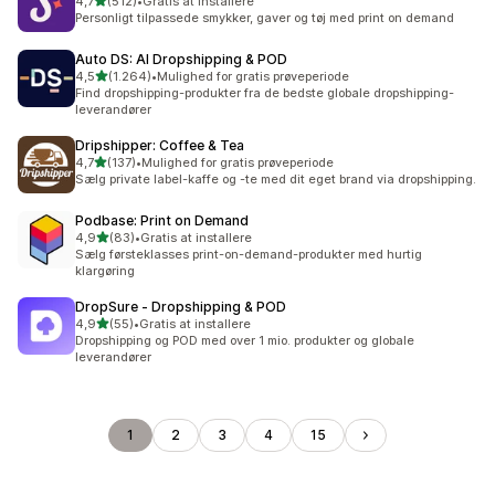
ud af 5 stjerner
4,7
(512)
•
Gratis at installere
512 anmeldelser i alt
Personligt tilpassede smykker, gaver og tøj med print on demand
Auto DS: AI Dropshipping & POD
ud af 5 stjerner
4,5
(1.264)
•
Mulighed for gratis prøveperiode
1264 anmeldelser i alt
Find dropshipping-produkter fra de bedste globale dropshipping-
leverandører
Dripshipper: Coffee & Tea
ud af 5 stjerner
4,7
(137)
•
Mulighed for gratis prøveperiode
137 anmeldelser i alt
Sælg private label-kaffe og -te med dit eget brand via dropshipping.
Podbase: Print on Demand
ud af 5 stjerner
4,9
(83)
•
Gratis at installere
83 anmeldelser i alt
Sælg førsteklasses print-on-demand-produkter med hurtig
klargøring
DropSure ‑ Dropshipping & POD
ud af 5 stjerner
4,9
(55)
•
Gratis at installere
55 anmeldelser i alt
Dropshipping og POD med over 1 mio. produkter og globale
leverandører
1
2
3
4
15