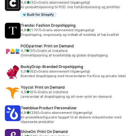
ud af 5 stjerner
4,8
(32)
•
Gratis abonnement tilgængeligt
32 anmeldelser i alt
AI-produkttilpasning til POD: live forhåndsvisning og printfiler
Built for Shopify
Trendsi: Fashion Dropshipping
ud af 5 stjerner
4,8
(1.707)
•
Gratis abonnement tilgængeligt
1707 anmeldelser i alt
Dropshipping, engrossalg og indkøb af modetøj af høj kvalitet
PODpartner: Print on Demand
ud af 5 stjerner
4,7
(31)
•
Gratis at installere
31 anmeldelser i alt
Onlinetilpasning af kvalitetstøj og global dropshipping
BuckyDrop‑Branded Dropshipping
ud af 5 stjerner
5,0
(62)
•
Gratis abonnement tilgængeligt
62 anmeldelser i alt
Branded dropshipping med leverandører fra Kina og private label.
Yoycol: Print on Demand
ud af 5 stjerner
4,5
(61)
•
Gratis at installere
61 anmeldelser i alt
Leverandør af dropshipping og all-over-print on-demand.
Teeinblue Product Personalizer
ud af 5 stjerner
4,8
(336)
•
Gratis abonnement tilgængeligt
336 anmeldelser i alt
AI-produktkonfigurator bygget til at skalere virksomheder med
tilpassede produkter
ShineOn: Print On Demand