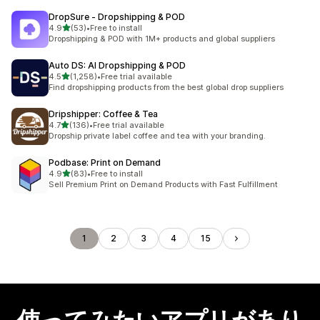
DropSure ‑ Dropshipping & POD
5つ星中
4.9
(53)
•
Free to install
合計レビュー数：53件
Dropshipping & POD with 1M+ products and global suppliers
Auto DS: AI Dropshipping & POD
5つ星中
4.5
(1,258)
•
Free trial available
合計レビュー数：1258件
Find dropshipping products from the best global drop suppliers
Dripshipper: Coffee & Tea
5つ星中
4.7
(136)
•
Free trial available
合計レビュー数：136件
Dropship private label coffee and tea with your branding.
Podbase: Print on Demand
5つ星中
4.9
(83)
•
Free to install
合計レビュー数：83件
Sell Premium Print on Demand Products with Fast Fulfillment
1
2
3
4
15