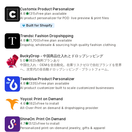
Customix Product Personalizer
5つ星中
4.8
(31)
•
Free plan available
合計レビュー数：31件
AI product personalizer for POD: live preview & print files
Built for Shopify
Trendsi: Fashion Dropshipping
5つ星中
4.8
(1,700)
•
Free plan available
合計レビュー数：1700件
Dropship, wholesale & sourcing high quality fashion clothing
BuckyDrop ‑ 中国商品仕入れとドロップシッピング
5つ星中
5.0
(62)
•
無料プランあり
合計レビュー数：62件
中国仕入れ・OEMを全自動化。在庫リスクゼロで自社ブランドを世界
へ。次世代の全自動ドロップシッピング・プラットフォーム。
Teeinblue Product Personalizer
5つ星中
4.8
(335)
•
Free plan available
合計レビュー数：335件
AI product customizer built to scale customized businesses
Yoycol: Print on Demand
5つ星中
4.6
(62)
•
Free to install
合計レビュー数：62件
All-Over-Print on demand & dropshipping provider.
ShineOn: Print On Demand
5つ星中
4.7
(512)
•
Free to install
合計レビュー数：512件
Personalized print-on-demand jewelry, gifts & apparel