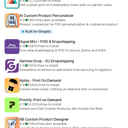
5つ星中
4.8
(3,712)
•
Free to install
合計レビュー数：3712件
Sell custom print and embroidery items with no upfront costs
AI Custom Product Personalizer
5つ星中
4.9
(30)
•
Free plan available
合計レビュー数：30件
Product customizer for POD personalization & customize product
Built for Shopify
HyperSKU – POD & Dropshipping
5つ星中
4.9
(267)
•
Free to install
合計レビュー数：267件
One-stop dropshipping & POD to source, brand and fulfill
German Drop ‑ EU Dropshipping
5つ星中
5.0
(143)
•
Free to install
合計レビュー数：143件
Streamline eCommerce operations from sourcing to logistics.
Apliiq ‑ Print On Demand
5つ星中
4.8
(294)
•
Free to install
合計レビュー数：294件
Create retail ready clothing on demand with no minimums
Printify: Print on Demand
5つ星中
4.7
(4,322)
•
Free to install
合計レビュー数：4322件
Create and Sell Custom Products, We Handle the Rest.
SB Custom Product Designer
5つ星中
4.6
(145)
•
Free plan available
合計レビュー数：145件