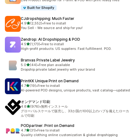
Live Product designer for T-shirt & POD with print ready files
Built for Shopify
CJdropshipping: Much Faster
5つ星中
4.9
(2,552)
•
Free to install
合計レビュー数：2552件
You Sell - We source and ship for you!
Zendrop: AI Dropshipping & POD
5つ星中
4.5
(1,173)
•
Free to install
合計レビュー数：1173件
High-profit products. US suppliers. Fast fulfillment. POD.
Branvas Private Label Jewelry
5つ星中
5.0
(44)
•
Free plan available
合計レビュー数：44件
Dropship private label jewelry with your brand
PrintKK Unique Print on Demand
5つ星中
4.7
(19)
•
Free to install
合計レビュー数：19件
AI-powered POD designs, unique products, vast catalog—updated
オンデマンド印刷
5つ星中
4.8
(976)
•
無料インストール
合計レビュー数：976件
グローバルスケールで販売し、33か国の100以上のハブを備えたローカ
ルで印刷
PODpartner: Print on Demand
5つ星中
4.7
(31)
•
Free to install
合計レビュー数：31件
Quality clothing online customization & global dropshipping