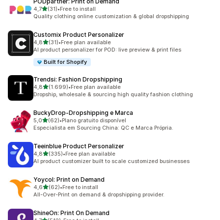
PODpartner: Print on Demand
de 5 estrelas
4,7
(31)
•
Free to install
31 total de avaliações
Quality clothing online customization & global dropshipping
Customix Product Personalizer
de 5 estrelas
4,8
(31)
•
Free plan available
31 total de avaliações
AI product personalizer for POD: live preview & print files
Built for Shopify
Trendsi: Fashion Dropshipping
de 5 estrelas
4,8
(1.699)
•
Free plan available
1699 total de avaliações
Dropship, wholesale & sourcing high quality fashion clothing
BuckyDrop‑Dropshipping e Marca
de 5 estrelas
5,0
(62)
•
Plano gratuito disponível
62 total de avaliações
Especialista em Sourcing China: QC e Marca Própria.
Teeinblue Product Personalizer
de 5 estrelas
4,8
(335)
•
Free plan available
335 total de avaliações
AI product customizer built to scale customized businesses
Yoycol: Print on Demand
de 5 estrelas
4,6
(62)
•
Free to install
62 total de avaliações
All-Over-Print on demand & dropshipping provider.
ShineOn: Print On Demand