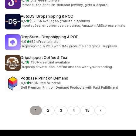
de 5 estrelas
4,7
(512)
•
Free to install
512 total de avaliações
Personalized print-on-demand jewelry, gifts & apparel
AutoDS: Dropshipping & POD
de 5 estrelas
4,5
(1.255)
•
Avaliação gratuita disponível
1255 total de avaliações
Importações, encomendas de carros, Amazon, AliExpress e mais
DropSure ‑ Dropshipping & POD
de 5 estrelas
4,9
(52)
•
Free to install
52 total de avaliações
Dropshipping & POD with 1M+ products and global suppliers
Dripshipper: Coffee & Tea
de 5 estrelas
4,7
(136)
•
Free trial available
136 total de avaliações
Dropship private label coffee and tea with your branding.
Podbase: Print on Demand
de 5 estrelas
4,9
(83)
•
Free to install
83 total de avaliações
Sell Premium Print on Demand Products with Fast Fulfillment
1
2
3
4
15