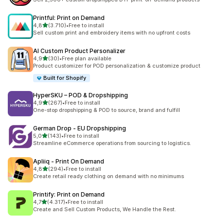
Printful: Print on Demand
de 5 estrelas
4,8
(3.710)
•
Free to install
3710 total de avaliações
Sell custom print and embroidery items with no upfront costs
AI Custom Product Personalizer
de 5 estrelas
4,9
(30)
•
Free plan available
30 total de avaliações
Product customizer for POD personalization & customize product
Built for Shopify
HyperSKU – POD & Dropshipping
de 5 estrelas
4,9
(267)
•
Free to install
267 total de avaliações
One-stop dropshipping & POD to source, brand and fulfill
German Drop ‑ EU Dropshipping
de 5 estrelas
5,0
(143)
•
Free to install
143 total de avaliações
Streamline eCommerce operations from sourcing to logistics.
Apliiq ‑ Print On Demand
de 5 estrelas
4,8
(294)
•
Free to install
294 total de avaliações
Create retail ready clothing on demand with no minimums
Printify: Print on Demand
de 5 estrelas
4,7
(4.317)
•
Free to install
4317 total de avaliações
Create and Sell Custom Products, We Handle the Rest.