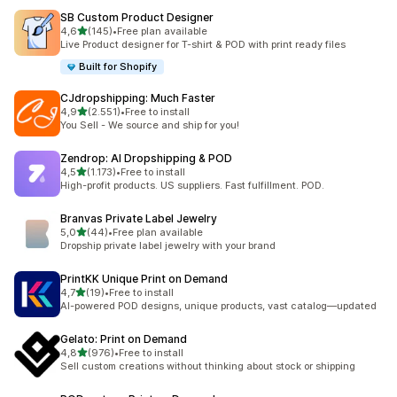
SB Custom Product Designer
de 5 estrelas
4,6
(145)
•
Free plan available
145 total de avaliações
Live Product designer for T-shirt & POD with print ready files
Built for Shopify
CJdropshipping: Much Faster
de 5 estrelas
4,9
(2.551)
•
Free to install
2551 total de avaliações
You Sell - We source and ship for you!
Zendrop: AI Dropshipping & POD
de 5 estrelas
4,5
(1.173)
•
Free to install
1173 total de avaliações
High-profit products. US suppliers. Fast fulfillment. POD.
Branvas Private Label Jewelry
de 5 estrelas
5,0
(44)
•
Free plan available
44 total de avaliações
Dropship private label jewelry with your brand
PrintKK Unique Print on Demand
de 5 estrelas
4,7
(19)
•
Free to install
19 total de avaliações
AI-powered POD designs, unique products, vast catalog—updated
Gelato: Print on Demand
de 5 estrelas
4,8
(976)
•
Free to install
976 total de avaliações
Sell custom creations without thinking about stock or shipping