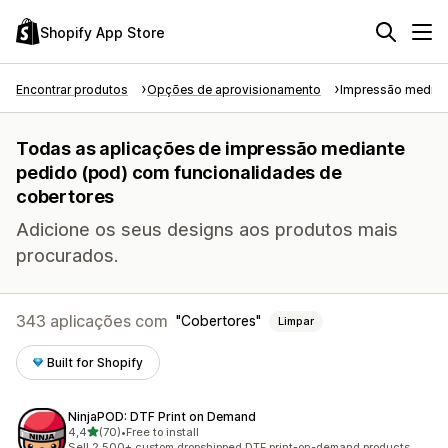
Shopify App Store
Encontrar produtos
Opções de aprovisionamento
Impressão median
Todas as aplicações de impressão mediante
pedido (pod) com funcionalidades de
cobertores
Adicione os seus designs aos produtos mais
procurados.
343 aplicações com
Cobertores
Limpar
Built for Shopify
NinjaPOD: DTF Print on Demand
de 5 estrelas
4,4
(70)
•
Free to install
70 total de avaliações
Sell 2,500+ custom dropshipped DTF print-on-demand products