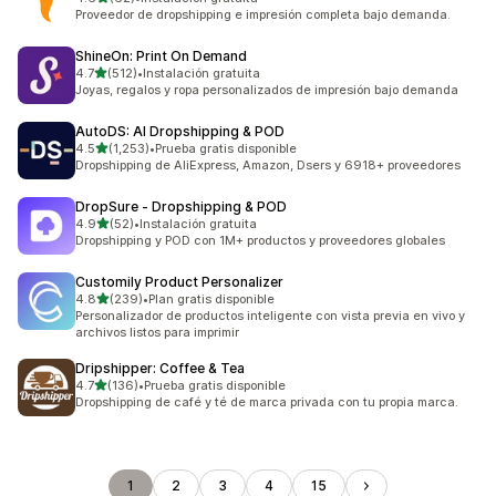
62 reseñas en total
Proveedor de dropshipping e impresión completa bajo demanda.
ShineOn: Print On Demand
de 5 estrellas
4.7
(512)
•
Instalación gratuita
512 reseñas en total
Joyas, regalos y ropa personalizados de impresión bajo demanda
AutoDS: AI Dropshipping & POD
de 5 estrellas
4.5
(1,253)
•
Prueba gratis disponible
1253 reseñas en total
Dropshipping de AliExpress, Amazon, Dsers y 6918+ proveedores
DropSure ‑ Dropshipping & POD
de 5 estrellas
4.9
(52)
•
Instalación gratuita
52 reseñas en total
Dropshipping y POD con 1M+ productos y proveedores globales
Customily Product Personalizer
de 5 estrellas
4.8
(239)
•
Plan gratis disponible
239 reseñas en total
Personalizador de productos inteligente con vista previa en vivo y
archivos listos para imprimir
Dripshipper: Coffee & Tea
de 5 estrellas
4.7
(136)
•
Prueba gratis disponible
136 reseñas en total
Dropshipping de café y té de marca privada con tu propia marca.
1
2
3
4
15