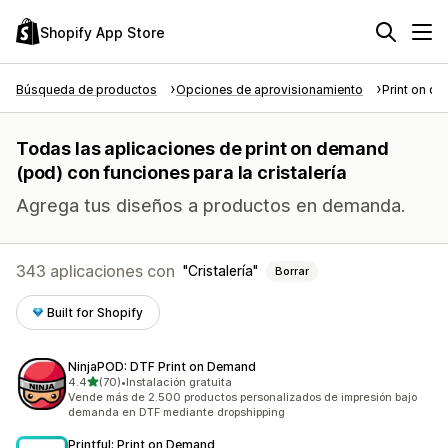
Shopify App Store
Búsqueda de productos
Opciones de aprovisionamiento
Print on d
Todas las aplicaciones de print on demand
(pod) con funciones para la cristalería
Agrega tus diseños a productos en demanda.
343 aplicaciones con
Cristalería
Borrar
Built for Shopify
NinjaPOD: DTF Print on Demand
de 5 estrellas
4.4
(70)
•
Instalación gratuita
70 reseñas en total
Vende más de 2.500 productos personalizados de impresión bajo
demanda en DTF mediante dropshipping
Printful: Print on Demand