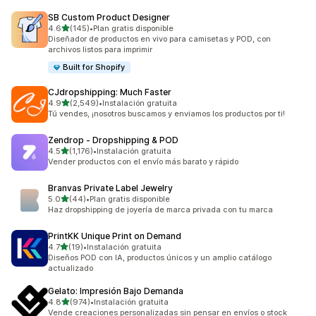
SB Custom Product Designer
de 5 estrellas
4.6
(145)
•
Plan gratis disponible
145 reseñas en total
Diseñador de productos en vivo para camisetas y POD, con
archivos listos para imprimir
Built for Shopify
CJdropshipping: Much Faster
de 5 estrellas
4.9
(2,549)
•
Instalación gratuita
2549 reseñas en total
Tú vendes, ¡nosotros buscamos y enviamos los productos por ti!
Zendrop ‑ Dropshipping & POD
de 5 estrellas
4.5
(1,176)
•
Instalación gratuita
1176 reseñas en total
Vender productos con el envío más barato y rápido
Branvas Private Label Jewelry
de 5 estrellas
5.0
(44)
•
Plan gratis disponible
44 reseñas en total
Haz dropshipping de joyería de marca privada con tu marca
PrintKK Unique Print on Demand
de 5 estrellas
4.7
(19)
•
Instalación gratuita
19 reseñas en total
Diseños POD con IA, productos únicos y un amplio catálogo
actualizado
Gelato: Impresión Bajo Demanda
de 5 estrellas
4.8
(974)
•
Instalación gratuita
974 reseñas en total
Vende creaciones personalizadas sin pensar en envíos o stock