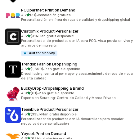
PODpartner: Print on Demand
de 5 estrellas
4.7
(31)
•
Instalación gratuita
31 reseñas en total
Personalización en línea de ropa de calidad y dropshipping global
Customix Product Personalizer
de 5 estrellas
4.8
(31)
•
Plan gratis disponible
31 reseñas en total
Personalizador de productos con IA para POD: vista previa en vivo y
archivos de impresión
Built for Shopify
Trendsi: Fashion Dropshipping
de 5 estrellas
4.8
(1,699)
•
Plan gratis disponible
1699 reseñas en total
Dropshipping, venta al por mayor y abastecimiento de ropa de moda
de alta calidad
BuckyDrop‑Dropshipping & Brand
de 5 estrellas
4.9
(61)
•
Plan gratis disponible
61 reseñas en total
Experto en Sourcing: Control de Calidad y Marca Privada.
Teeinblue Product Personalizer
de 5 estrellas
4.8
(335)
•
Plan gratis disponible
335 reseñas en total
Personalizador de productos con IA desarrollado para escalar
negocios de personalización
Yoycol: Print on Demand
de 5 estrellas
4.6
(62)
•
Instalación gratuita