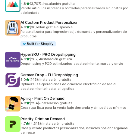
de 5 estrellas
4.8
(3,707)
•
Instalación gratuita
3707 reseñas en total
Vende artículos impresos y bordados personalizados sin costos por
adelantado
AI Custom Product Personalizer
de 5 estrellas
4.9
(30)
•
Plan gratis disponible
30 reseñas en total
Personalizador para impresión bajo demanda y personalización de
productos
Built for Shopify
HyperSKU ‑ PRO Dropshipping
de 5 estrellas
4.9
(267)
•
Instalación gratuita
267 reseñas en total
Dropshipping y POD optimizados: abastecimiento, marca y envío
German Drop ‑ EU Dropshipping
de 5 estrellas
5.0
(143)
•
Instalación gratuita
143 reseñas en total
Optimiza las operaciones de comercio electrónico desde el
abastecimiento hasta la logística.
Apliiq ‑ Print On Demand
de 5 estrellas
4.8
(294)
•
Instalación gratuita
294 reseñas en total
Crea ropa lista para la venta bajo demanda y sin pedidos mínimos
Printify: Print on Demand
de 5 estrellas
4.7
(4,318)
•
Instalación gratuita
4318 reseñas en total
Crea y vende productos personalizados, nosotros nos encargamos
del resto.