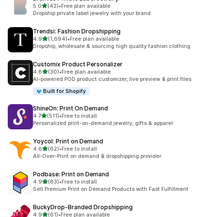
별 5개 중
5.0
(42)
•
Free plan available
총 리뷰 42개
Dropship private label jewelry with your brand
Trendsi: Fashion Dropshipping
별 5개 중
4.9
(1,694)
•
Free plan available
총 리뷰 1694개
Dropship, wholesale & sourcing high quality fashion clothing
Customix Product Personalizer
별 5개 중
4.8
(30)
•
Free plan available
총 리뷰 30개
AI-powered POD product customizer, live preview & print files
Built for Shopify
ShineOn: Print On Demand
별 5개 중
4.7
(511)
•
Free to install
총 리뷰 511개
Personalized print-on-demand jewelry, gifts & apparel
Yoycol: Print on Demand
별 5개 중
4.6
(62)
•
Free to install
총 리뷰 62개
All-Over-Print on demand & dropshipping provider.
Podbase: Print on Demand
별 5개 중
4.9
(83)
•
Free to install
총 리뷰 83개
Sell Premium Print on Demand Products with Fast Fulfillment
BuckyDrop‑Branded Dropshipping
별 5개 중
4.9
(61)
•
Free plan available