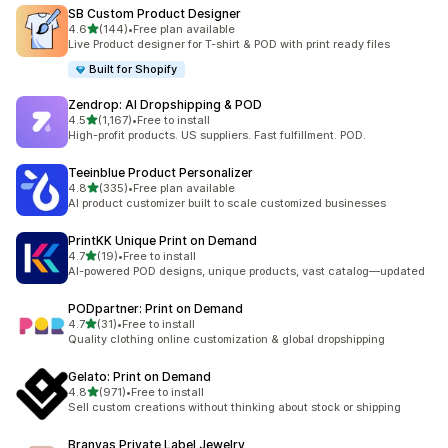
SB Custom Product Designer
별 5개 중
4.6
(144)
•
Free plan available
총 리뷰 144개
Live Product designer for T-shirt & POD with print ready files
Built for Shopify
Zendrop: AI Dropshipping & POD
별 5개 중
4.5
(1,167)
•
Free to install
총 리뷰 1167개
High-profit products. US suppliers. Fast fulfillment. POD.
Teeinblue Product Personalizer
별 5개 중
4.8
(335)
•
Free plan available
총 리뷰 335개
AI product customizer built to scale customized businesses
PrintKK Unique Print on Demand
별 5개 중
4.7
(19)
•
Free to install
총 리뷰 19개
AI-powered POD designs, unique products, vast catalog—updated
PODpartner: Print on Demand
별 5개 중
4.7
(31)
•
Free to install
총 리뷰 31개
Quality clothing online customization & global dropshipping
Gelato: Print on Demand
별 5개 중
4.8
(971)
•
Free to install
총 리뷰 971개
Sell custom creations without thinking about stock or shipping
Branvas Private Label Jewelry