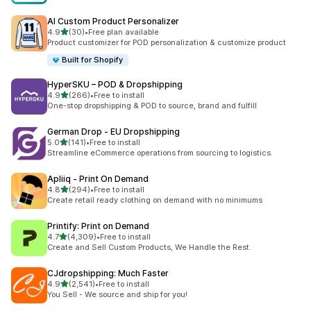
AI Custom Product Personalizer
별 5개 중
4.9
(30)
•
Free plan available
총 리뷰 30개
Product customizer for POD personalization & customize product
Built for Shopify
HyperSKU – POD & Dropshipping
별 5개 중
4.9
(266)
•
Free to install
총 리뷰 266개
One-stop dropshipping & POD to source, brand and fulfill
German Drop ‑ EU Dropshipping
별 5개 중
5.0
(141)
•
Free to install
총 리뷰 141개
Streamline eCommerce operations from sourcing to logistics.
Apliiq ‑ Print On Demand
별 5개 중
4.8
(294)
•
Free to install
총 리뷰 294개
Create retail ready clothing on demand with no minimums
Printify: Print on Demand
별 5개 중
4.7
(4,309)
•
Free to install
총 리뷰 4309개
Create and Sell Custom Products, We Handle the Rest.
CJdropshipping: Much Faster
별 5개 중
4.9
(2,541)
•
Free to install
총 리뷰 2541개
You Sell - We source and ship for you!