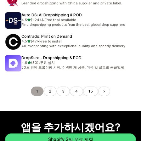
총 리뷰 61개
Branded dropshipping with China supplier and private label.
Auto DS: AI Dropshipping & POD
별 5개 중
4.5
(1,244)
•
Free trial available
총 리뷰 1244개
Find dropshipping products from the best global drop suppliers
Contrado: Print on Demand
별 5개 중
4.5
(47)
•
Free to install
총 리뷰 47개
All-over printing with exceptional quality and speedy delivery
DropSure ‑ Dropshipping & POD
별 5개 중
4.9
(50)
•
무료 설치
총 리뷰 50개
30초 만에 드롭쉬핑 시작. 수백만 개 상품, 미국 및 글로벌 공급업체
1
2
3
4
15
앱을 추가하시겠어요?
Shopify 3일 무료 체험