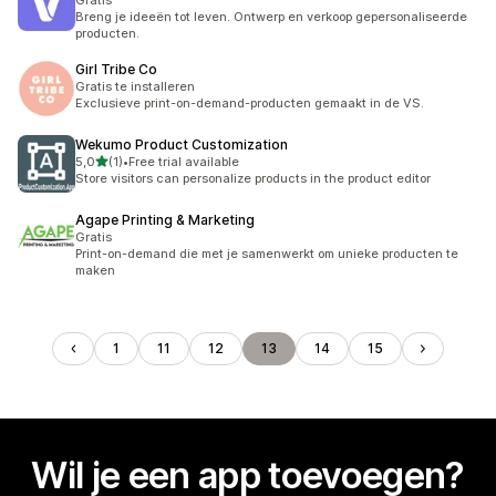
Gratis
Breng je ideeën tot leven. Ontwerp en verkoop gepersonaliseerde
producten.
Girl Tribe Co
Gratis te installeren
Exclusieve print-on-demand-producten gemaakt in de VS.
Wekumo Product Customization
van 5 sterren
5,0
(1)
•
Free trial available
1 recensies in totaal
Store visitors can personalize products in the product editor
Agape Printing & Marketing
Gratis
Print-on-demand die met je samenwerkt om unieke producten te
maken
1
11
12
13
14
15
Wil je een app toevoegen?