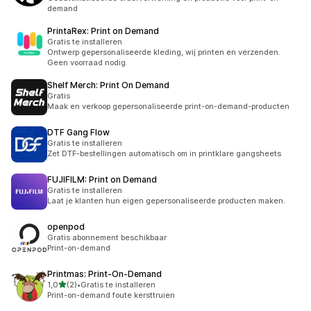
demand
PrintaRex: Print on Demand
Gratis te installeren
Ontwerp gepersonaliseerde kleding, wij printen en verzenden.
Geen voorraad nodig.
Shelf Merch: Print On Demand
Gratis
Maak en verkoop gepersonaliseerde print-on-demand-producten
DTF Gang Flow
Gratis te installeren
Zet DTF-bestellingen automatisch om in printklare gangsheets
FUJIFILM: Print on Demand
Gratis te installeren
Laat je klanten hun eigen gepersonaliseerde producten maken.
openpod
Gratis abonnement beschikbaar
Print-on-demand
Printmas: Print‑On‑Demand
van 5 sterren
1,0
(2)
•
Gratis te installeren
2 recensies in totaal
Print-on-demand foute kersttruien