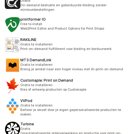
Gratis
On-demand bedrukte en geborduurde kleding zonder
minimumbestellingen
printformer IO
Free to install
Web2Print Editor and Product Options for Print Shops
RAKILINE
Gratis te installeren
Print-on-demand-fulfillment voor kleding en borduurwerk
MT3 DemandLink
Gratis te installeren
Breng je winkel naar een hoger niveau met AI-print-on-demand.
Customaple: Print on Demand
Gratis te installeren
Kies of ontwerp producten op Customaple
VVPod
Gratis te installeren
Beheer je omzet door je eigen gepersonaliseerde producten te
maken.
Turbine
Gratis
Geautomatiseerde orderverwerking en productie voor print-on-