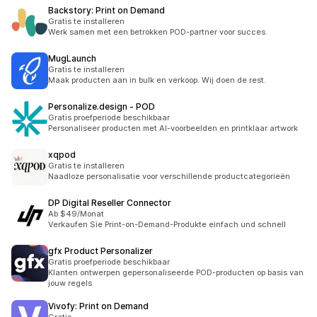
Backstory: Print on Demand
Gratis te installeren
Werk samen met een betrokken POD-partner voor succes.
MugLaunch
Gratis te installeren
Maak producten aan in bulk en verkoop. Wij doen de rest.
Personalize.design ‑ POD
Gratis proefperiode beschikbaar
Personaliseer producten met AI-voorbeelden en printklaar artwork
xqpod
Gratis te installeren
Naadloze personalisatie voor verschillende productcategorieën
DP Digital Reseller Connector
Ab $49/Monat
Verkaufen Sie Print-on-Demand-Produkte einfach und schnell
gfx Product Personalizer
Gratis proefperiode beschikbaar
Klanten ontwerpen gepersonaliseerde POD-producten op basis van
jouw regels
Vivofy: Print on Demand