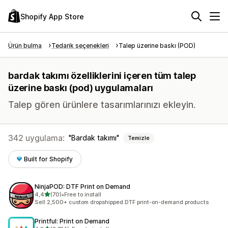
Shopify App Store
Ürün bulma
Tedarik seçenekleri
Talep üzerine baskı (POD)
bardak takımı özelliklerini içeren tüm talep
üzerine baskı (pod) uygulamaları
Talep gören ürünlere tasarımlarınızı ekleyin.
342 uygulama:
Bardak takımı
Temizle
Built for Shopify
NinjaPOD: DTF Print on Demand
5 yıldız üzerinden
4,4
(70)
•
Free to install
toplam 70 değerlendirme
Sell 2,500+ custom dropshipped DTF print-on-demand products
Printful: Print on Demand