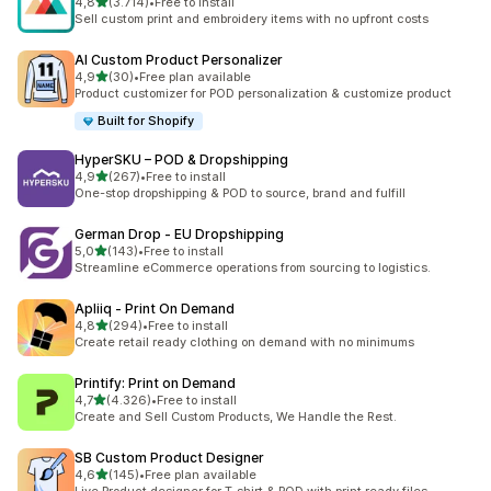
5 yıldız üzerinden
4,8
(3.714)
•
Free to install
toplam 3714 değerlendirme
Sell custom print and embroidery items with no upfront costs
AI Custom Product Personalizer
5 yıldız üzerinden
4,9
(30)
•
Free plan available
toplam 30 değerlendirme
Product customizer for POD personalization & customize product
Built for Shopify
HyperSKU – POD & Dropshipping
5 yıldız üzerinden
4,9
(267)
•
Free to install
toplam 267 değerlendirme
One-stop dropshipping & POD to source, brand and fulfill
German Drop ‑ EU Dropshipping
5 yıldız üzerinden
5,0
(143)
•
Free to install
toplam 143 değerlendirme
Streamline eCommerce operations from sourcing to logistics.
Apliiq ‑ Print On Demand
5 yıldız üzerinden
4,8
(294)
•
Free to install
toplam 294 değerlendirme
Create retail ready clothing on demand with no minimums
Printify: Print on Demand
5 yıldız üzerinden
4,7
(4.326)
•
Free to install
toplam 4326 değerlendirme
Create and Sell Custom Products, We Handle the Rest.
SB Custom Product Designer
5 yıldız üzerinden
4,6
(145)
•
Free plan available
toplam 145 değerlendirme