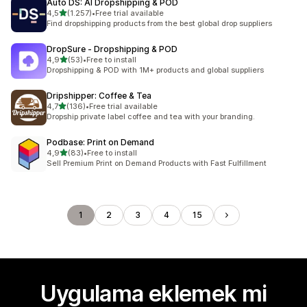
Auto DS: AI Dropshipping & POD
5 yıldız üzerinden
4,5
(1.257)
•
Free trial available
toplam 1257 değerlendirme
Find dropshipping products from the best global drop suppliers
DropSure ‑ Dropshipping & POD
5 yıldız üzerinden
4,9
(53)
•
Free to install
toplam 53 değerlendirme
Dropshipping & POD with 1M+ products and global suppliers
Dripshipper: Coffee & Tea
5 yıldız üzerinden
4,7
(136)
•
Free trial available
toplam 136 değerlendirme
Dropship private label coffee and tea with your branding.
Podbase: Print on Demand
5 yıldız üzerinden
4,9
(83)
•
Free to install
toplam 83 değerlendirme
Sell Premium Print on Demand Products with Fast Fulfillment
1
2
3
4
15
Uygulama eklemek mi