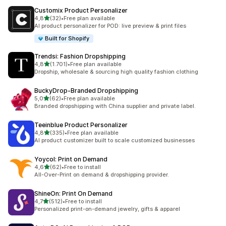
Customix Product Personalizer
5 yıldız üzerinden
4,8
(32)
•
Free plan available
toplam 32 değerlendirme
AI product personalizer for POD: live preview & print files
Built for Shopify
Trendsi: Fashion Dropshipping
5 yıldız üzerinden
4,8
(1.701)
•
Free plan available
toplam 1701 değerlendirme
Dropship, wholesale & sourcing high quality fashion clothing
BuckyDrop‑Branded Dropshipping
5 yıldız üzerinden
5,0
(62)
•
Free plan available
toplam 62 değerlendirme
Branded dropshipping with China supplier and private label.
Teeinblue Product Personalizer
5 yıldız üzerinden
4,8
(335)
•
Free plan available
toplam 335 değerlendirme
AI product customizer built to scale customized businesses
Yoycol: Print on Demand
5 yıldız üzerinden
4,6
(62)
•
Free to install
toplam 62 değerlendirme
All-Over-Print on demand & dropshipping provider.
ShineOn: Print On Demand
5 yıldız üzerinden
4,7
(512)
•
Free to install
toplam 512 değerlendirme
Personalized print-on-demand jewelry, gifts & apparel