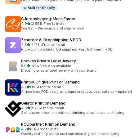
Live Product designer for T-shirt & POD with print ready files
Built for Shopify
CJdropshipping: Much Faster
5 yıldız üzerinden
4,9
(2.551)
•
Free to install
toplam 2551 değerlendirme
You Sell - We source and ship for you!
Zendrop: AI Dropshipping & POD
5 yıldız üzerinden
4,5
(1.174)
•
Free to install
toplam 1174 değerlendirme
High-profit products. US suppliers. Fast fulfillment. POD.
Branvas Private Label Jewelry
5 yıldız üzerinden
5,0
(44)
•
Free plan available
toplam 44 değerlendirme
Dropship private label jewelry with your brand
PrintKK Unique Print on Demand
5 yıldız üzerinden
4,7
(19)
•
Free to install
toplam 19 değerlendirme
AI-powered POD designs, unique products, vast catalog—updated
Gelato: Print on Demand
5 yıldız üzerinden
4,8
(975)
•
Free to install
toplam 975 değerlendirme
Sell custom creations without thinking about stock or shipping
PODpartner: Print on Demand
5 yıldız üzerinden
4,7
(31)
•
Free to install
toplam 31 değerlendirme
Quality clothing online customization & global dropshipping