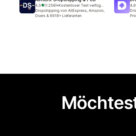
von 5 Sternen
4,5
(1.258)
•
Kostenloser Test verfügbar
4,9
1258 Rezensionen insgesamt
53 
Dropshipping von AliExpress, Amazon,
Dro
Dsers & 6918+ Lieferanten
Pro
Möchtest