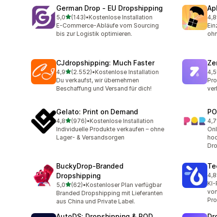
German Drop ‑ EU Dropshipping
Ap
von 5 Sternen
5,0
(143)
•
Kostenlose Installation
4,8
143 Rezensionen insgesamt
294
E-Commerce-Abläufe vom Sourcing
Ein
bis zur Logistik optimieren.
ohn
CJdropshipping: Much Faster
Ze
von 5 Sternen
4,9
(2.552)
•
Kostenlose Installation
4,5
2552 Rezensionen insgesamt
116
Du verkaufst, wir übernehmen
Pro
Beschaffung und Versand für dich!
ver
Gelato: Print on Demand
PO
von 5 Sternen
4,8
(976)
•
Kostenlose Installation
4,7
976 Rezensionen insgesamt
31 
Individuelle Produkte verkaufen – ohne
Onl
Lager- & Versandsorgen
hoc
Dro
BuckyDrop‑Branded
Te
Dropshipping
4,8
335
KI-
von 5 Sternen
5,0
(62)
•
Kostenloser Plan verfügbar
62 Rezensionen insgesamt
von
Branded Dropshipping mit Lieferanten
Pro
aus China und Private Label.
AutoDS: Dropshipping & POD
Dr