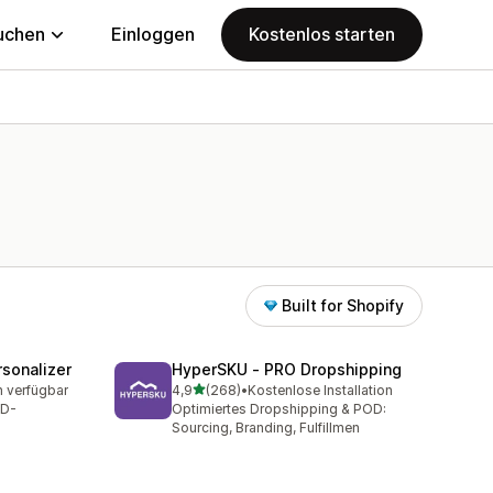
uchen
Einloggen
Kostenlos starten
Built for Shopify
sonalizer
HyperSKU ‑ PRO Dropshipping
von 5 Sternen
n verfügbar
4,9
(268)
•
Kostenlose Installation
t
268 Rezensionen insgesamt
OD-
Optimiertes Dropshipping & POD:
Sourcing, Branding, Fulfillmen