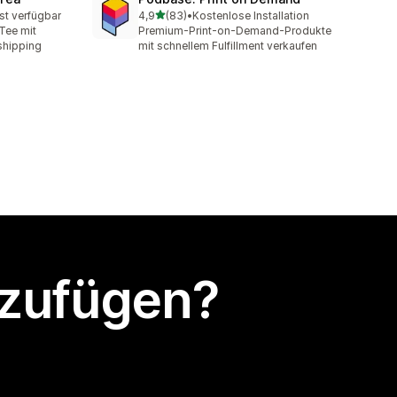
von 5 Sternen
st verfügbar
4,9
(83)
•
Kostenlose Installation
mt
83 Rezensionen insgesamt
Tee mit
Premium-Print-on-Demand-Produkte
shipping
mit schnellem Fulfillment verkaufen
nzufügen?