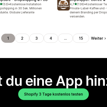
von 5 Sternen
von 5 Sternen
(53)
•
Kostenlose Installation
4,7
(136)
•
Kostenloser Te
Rezensionen insgesamt
136 Rezensionen insgesa
pshipping in 30 Sek. Millionen
Private-Label-Kaffee und -
dukte. Globale Lieferante
deinem Branding per Drop
versenden.
Weiter
1
2
3
4
…
15
 du eine App hi
Shopify 3 Tage kostenlos testen