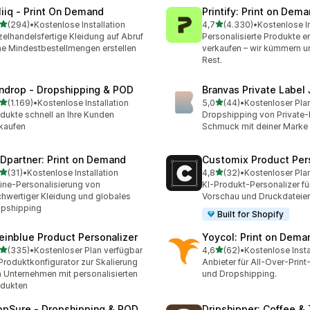
liiq ‑ Print On Demand
Printify: Print on Dem
von 5 Sternen
von 5 Sternen
(294)
•
Kostenlose Installation
4,7
(4.330)
•
Kostenlose In
 Rezensionen insgesamt
4330 Rezensionen insges
zelhandelsfertige Kleidung auf Abruf
Personalisierte Produkte er
e Mindestbestellmengen erstellen
verkaufen – wir kümmern 
Rest.
ndrop ‑ Dropshipping & POD
Branvas Private Label
von 5 Sternen
von 5 Sternen
(1.169)
•
Kostenlose Installation
5,0
(44)
•
Kostenloser Pla
9 Rezensionen insgesamt
44 Rezensionen insgesam
dukte schnell an Ihre Kunden
Dropshipping von Private-
kaufen
Schmuck mit deiner Marke
Dpartner: Print on Demand
Customix Product Per
von 5 Sternen
von 5 Sternen
(31)
•
Kostenlose Installation
4,8
(32)
•
Kostenloser Pla
Rezensionen insgesamt
32 Rezensionen insgesam
ine-Personalisierung von
KI-Produkt-Personalizer fü
hwertiger Kleidung und globales
Vorschau und Druckdateie
pshipping
Built for Shopify
einblue Product Personalizer
Yoycol: Print on Dema
von 5 Sternen
von 5 Sternen
(335)
•
Kostenloser Plan verfügbar
4,6
(62)
•
Kostenlose Insta
 Rezensionen insgesamt
62 Rezensionen insgesam
Produktkonfigurator zur Skalierung
Anbieter für All-Over-Pri
 Unternehmen mit personalisierten
und Dropshipping.
dukten
opSure ‑ Dropshipping & POD
Dripshipper: Coffee &