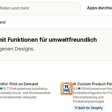
Apps durchs
and
it Funktionen für umweltfreundlich
igenen Designs.
intful: Print on Demand
AI Custom Product Per
von 5 Sternen
von 5 Sternen
(3.715)
•
Kostenlose Installation
4,9
(30)
•
Kostenloser Pla
5 Rezensionen insgesamt
30 Rezensionen insgesam
ividuelle Druck- und Stickereiartikel
Produktkonfigurator für P
e Vorabkosten verkaufen
Personalisierung und
Produktanpassungen
Built for Shopify