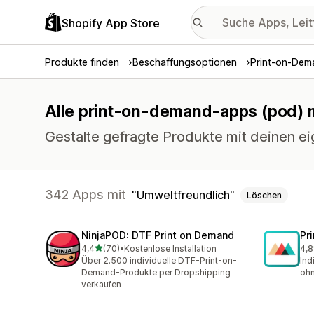
Shopify App Store
Produkte finden
Beschaffungsoptionen
Print-on-Dem
Alle print-on-demand-apps (pod) m
Gestalte gefragte Produkte mit deinen e
342 Apps mit
Umweltfreundlich
Löschen
NinjaPOD: DTF Print on Demand
Pr
von 5 Sternen
4,4
(70)
•
Kostenlose Installation
4,8
70 Rezensionen insgesamt
371
Über 2.500 individuelle DTF-Print-on-
Ind
Demand-Produkte per Dropshipping
ohn
verkaufen