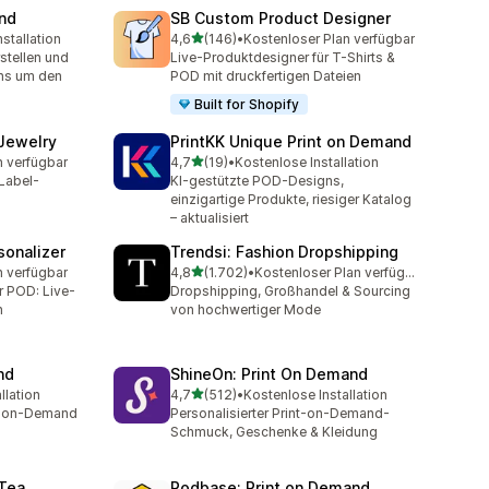
and
SB Custom Product Designer
von 5 Sternen
stallation
4,6
(146)
•
Kostenloser Plan verfügbar
amt
146 Rezensionen insgesamt
stellen und
Live-Produktdesigner für T-Shirts &
uns um den
POD mit druckfertigen Dateien
Built for Shopify
 Jewelry
PrintKK Unique Print on Demand
von 5 Sternen
n verfügbar
4,7
(19)
•
Kostenlose Installation
t
19 Rezensionen insgesamt
Label-
KI-gestützte POD-Designs,
einzigartige Produkte, riesiger Katalog
– aktualisiert
sonalizer
Trendsi: Fashion Dropshipping
von 5 Sternen
n verfügbar
4,8
(1.702)
•
Kostenloser Plan verfügbar
t
1702 Rezensionen insgesamt
r POD: Live-
Dropshipping, Großhandel & Sourcing
n
von hochwertiger Mode
nd
ShineOn: Print On Demand
von 5 Sternen
llation
4,7
(512)
•
Kostenlose Installation
t
512 Rezensionen insgesamt
nt-on-Demand
Personalisierter Print-on-Demand-
Schmuck, Geschenke & Kleidung
 Tea
Podbase: Print on Demand