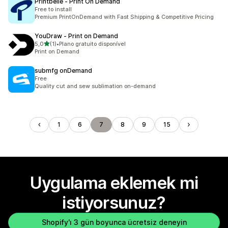
Printbelle ‑ Print On Demand
Free to install
Premium PrintOnDemand with Fast Shipping & Competitive Pricing
YouDraw ‑ Print on Demand
5 yıldız üzerinden
5,0
(1)
•
Plano gratuito disponível
toplam 1 değerlendirme
Print on Demand
submfg onDemand
Free
Quality cut and sew sublimation on-demand
1
6
7
8
9
15
Uygulama eklemek mi
istiyorsunuz?
Shopify'ı 3 gün boyunca ücretsiz deneyin