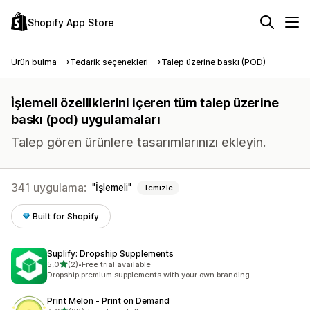
Shopify App Store
Ürün bulma
Tedarik seçenekleri
Talep üzerine baskı (POD)
i̇şlemeli özelliklerini içeren tüm talep üzerine
baskı (pod) uygulamaları
Talep gören ürünlere tasarımlarınızı ekleyin.
341 uygulama:
İşlemeli
Temizle
Built for Shopify
Suplify: Dropship Supplements
5 yıldız üzerinden
5,0
(2)
•
Free trial available
toplam 2 değerlendirme
Dropship premium supplements with your own branding.
Print Melon ‑ Print on Demand