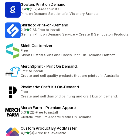
Gooten: Print on Demand
5 yıldız üzerinden
3,4
(137)
•
Free to install
toplam 137 değerlendirme
Print on Demand Solutions for Visionary Brands
Shirtigo: Print‑on‑Demand
5 yıldız üzerinden
2,9
(16)
•
Free to install
toplam 16 değerlendirme
German Print on Demand Service – Create & Sell custom Products
Skinit Customizer
Free
Skinit Custom Skins and Cases Print-On-Demand Platform
MerchSprint ‑ Print On Demand.
Free to install
Create and sell quality products that are printed in Australia
Pixelmade: Craft Kit On‑Demand
Free
Create and sell diamond painting and craft kits on demand.
Merch Farm ‑ Premium Apparel
5 yıldız üzerinden
5,0
(2)
•
Free to install
toplam 2 değerlendirme
Custom Premium Apparel Made On Demand
Custom Product By PodMaster
5 yıldız üzerinden
4,2
(3)
•
Free trial available
toplam 3 değerlendirme