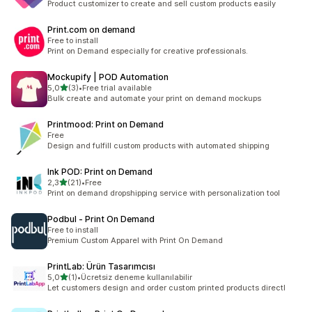
Product customizer to create and sell custom products easily
Print.com on demand
Free to install
Print on Demand especially for creative professionals.
Mockupify | POD Automation
5 yıldız üzerinden
5,0
(3)
•
Free trial available
toplam 3 değerlendirme
Bulk create and automate your print on demand mockups
Printmood: Print on Demand
Free
Design and fulfill custom products with automated shipping
Ink POD: Print on Demand
5 yıldız üzerinden
2,3
(21)
•
Free
toplam 21 değerlendirme
Print on demand dropshipping service with personalization tool
Podbul ‑ Print On Demand
Free to install
Premium Custom Apparel with Print On Demand
PrintLab: Ürün Tasarımcısı
5 yıldız üzerinden
5,0
(1)
•
Ücretsiz deneme kullanılabilir
toplam 1 değerlendirme
Let customers design and order custom printed products directl