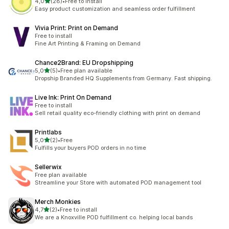
5 yıldız üzerinden
4,0
(28)
•
Free to install
toplam 28 değerlendirme
Easy product customization and seamless order fulfillment
Vivia Print: Print on Demand
Free to install
Fine Art Printing & Framing on Demand
Chance2Brand: EU Dropshipping
5 yıldız üzerinden
5,0
(5)
•
Free plan available
toplam 5 değerlendirme
Dropship Branded HQ Supplements from Germany. Fast shipping.
Live Ink: Print On Demand
Free to install
Sell retail quality eco-friendly clothing with print on demand
Printlabs
5 yıldız üzerinden
5,0
(2)
•
Free
toplam 2 değerlendirme
Fulfills your buyers POD orders in no time
Sellerwix
Free plan available
Streamline your Store with automated POD management tool
Merch Monkies
5 yıldız üzerinden
4,7
(2)
•
Free to install
toplam 2 değerlendirme
We are a Knoxville POD fulfillment co. helping local bands