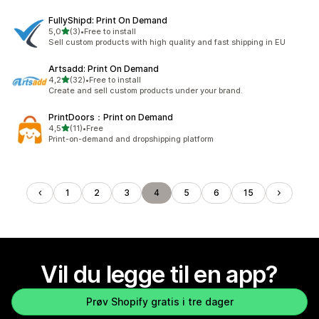
FullyShipd: Print On Demand
av 5 stjerner
5,0
(3)
•
Free to install
Totalt 3 omtaler
Sell custom products with high quality and fast shipping in EU
Artsadd: Print On Demand
av 5 stjerner
4,2
(32)
•
Free to install
Totalt 32 omtaler
Create and sell custom products under your brand.
PrintDoors：Print on Demand
av 5 stjerner
4,5
(11)
•
Free
Totalt 11 omtaler
Print-on-demand and dropshipping platform
1
2
3
4
5
6
15
Vil du legge til en app?
Prøv Shopify gratis i tre dager