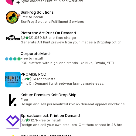
Sync orders to Printlet in one workflow.
SunFrog Solutions
Free to install
SunFrog Solutions Fulfillment Services
Pictorem: Art Print On Demand
av 5 stjerner
1,2
(2)
•
$59.88 one-time charge
Totalt 2 omtaler
Generate Art Print preview from your images & Dropship option.
Corporate Merch
Free to install
POD platform with high-end brands like Nike, Owala, YETI.
PROMISE POD
av 5 stjerner
5,0
(1)
•
Free to install
Totalt 1 omtaler
Print On Demand for streetwear brands made easy.
Knitup: Premium Knit Drop Ship
Free
Design and sell personalized knit on demand apparel worldwide.
Spreadconnect: Print on Demand
av 5 stjerner
3,7
(127)
•
Free to install
Totalt 127 omtaler
Design and sell your own products. Get them printed in 48 hrs.