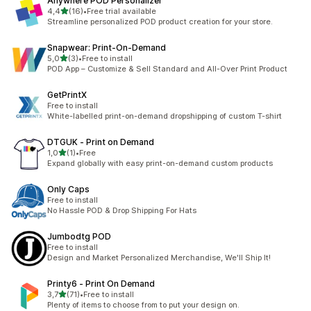
Anywhere POD Personalizer
av 5 stjerner
4,4
(16)
•
Free trial available
Totalt 16 omtaler
Streamline personalized POD product creation for your store.
Snapwear: Print‑On‑Demand
av 5 stjerner
5,0
(3)
•
Free to install
Totalt 3 omtaler
POD App – Customize & Sell Standard and All-Over Print Product
GetPrintX
Free to install
White-labelled print-on-demand dropshipping of custom T-shirt
DTGUK ‑ Print on Demand
av 5 stjerner
1,0
(1)
•
Free
Totalt 1 omtaler
Expand globally with easy print-on-demand custom products
Only Caps
Free to install
No Hassle POD & Drop Shipping For Hats
Jumbodtg POD
Free to install
Design and Market Personalized Merchandise, We'll Ship It!
Printy6 ‑ Print On Demand
av 5 stjerner
3,7
(71)
•
Free to install
Totalt 71 omtaler
Plenty of items to choose from to put your design on.