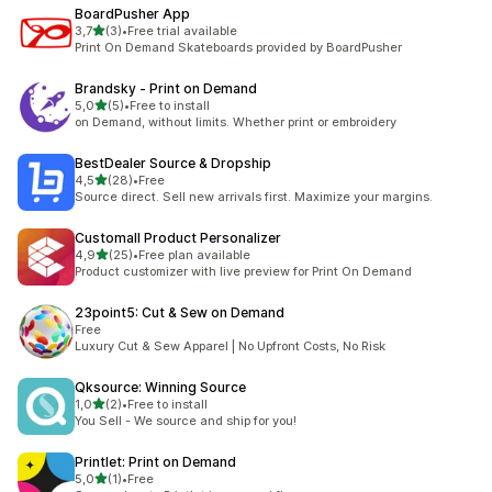
BoardPusher App
av 5 stjerner
3,7
(3)
•
Free trial available
Totalt 3 omtaler
Print On Demand Skateboards provided by BoardPusher
Brandsky ‑ Print on Demand
av 5 stjerner
5,0
(5)
•
Free to install
Totalt 5 omtaler
on Demand, without limits. Whether print or embroidery
BestDealer Source & Dropship
av 5 stjerner
4,5
(28)
•
Free
Totalt 28 omtaler
Source direct. Sell new arrivals first. Maximize your margins.
Customall Product Personalizer
av 5 stjerner
4,9
(25)
•
Free plan available
Totalt 25 omtaler
Product customizer with live preview for Print On Demand
23point5: Cut & Sew on Demand
Free
Luxury Cut & Sew Apparel | No Upfront Costs, No Risk
Qksource: Winning Source
av 5 stjerner
1,0
(2)
•
Free to install
Totalt 2 omtaler
You Sell - We source and ship for you!
Printlet: Print on Demand
av 5 stjerner
5,0
(1)
•
Free
Totalt 1 omtaler