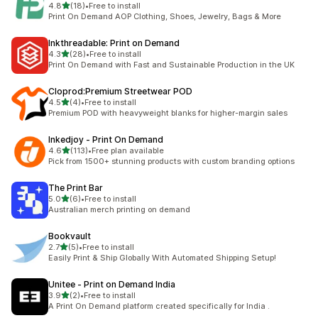
滿分 5 顆星
4.8
(18)
•
Free to install
共有 18 則評價
Print On Demand AOP Clothing, Shoes, Jewelry, Bags & More
Inkthreadable: Print on Demand
滿分 5 顆星
4.3
(28)
•
Free to install
共有 28 則評價
Print On Demand with Fast and Sustainable Production in the UK
Cloprod:Premium Streetwear POD
滿分 5 顆星
4.5
(4)
•
Free to install
共有 4 則評價
Premium POD with heavyweight blanks for higher-margin sales
Inkedjoy ‑ Print On Demand
滿分 5 顆星
4.6
(113)
•
Free plan available
共有 113 則評價
Pick from 1500+ stunning products with custom branding options
The Print Bar
滿分 5 顆星
5.0
(6)
•
Free to install
共有 6 則評價
Australian merch printing on demand
Bookvault
滿分 5 顆星
2.7
(5)
•
Free to install
共有 5 則評價
Easily Print & Ship Globally With Automated Shipping Setup!
Unitee ‑ Print on Demand India
滿分 5 顆星
3.9
(2)
•
Free to install
共有 2 則評價
A Print On Demand platform created specifically for India .