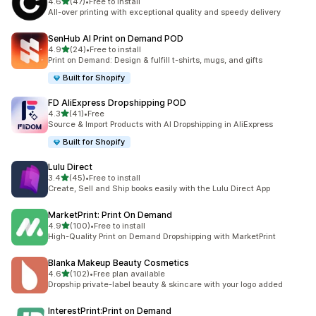
滿分 5 顆星
4.6
(47)
•
Free to install
共有 47 則評價
All-over printing with exceptional quality and speedy delivery
SenHub AI Print on Demand POD
滿分 5 顆星
4.9
(24)
•
Free to install
共有 24 則評價
Print on Demand: Design & fulfill t-shirts, mugs, and gifts
Built for Shopify
FD AliExpress Dropshipping POD
滿分 5 顆星
4.3
(41)
•
Free
共有 41 則評價
Source & Import Products with AI Dropshipping in AliExpress
Built for Shopify
Lulu Direct
滿分 5 顆星
3.4
(45)
•
Free to install
共有 45 則評價
Create, Sell and Ship books easily with the Lulu Direct App
MarketPrint: Print On Demand
滿分 5 顆星
4.9
(100)
•
Free to install
共有 100 則評價
High-Quality Print on Demand Dropshipping with MarketPrint
Blanka Makeup Beauty Cosmetics
滿分 5 顆星
4.6
(102)
•
Free plan available
共有 102 則評價
Dropship private-label beauty & skincare with your logo added
InterestPrint:Print on Demand