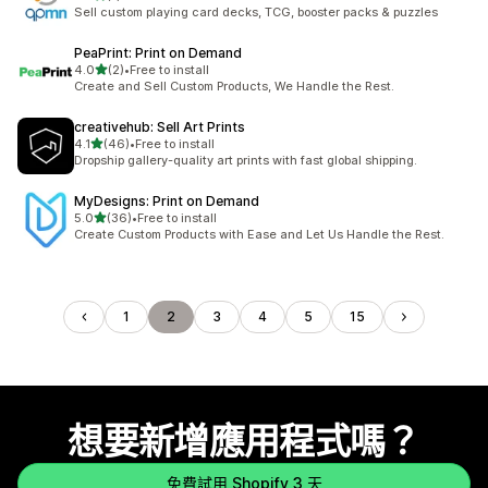
共有 1 則評價
Sell custom playing card decks, TCG, booster packs & puzzles
PeaPrint: Print on Demand
滿分 5 顆星
4.0
(2)
•
Free to install
共有 2 則評價
Create and Sell Custom Products, We Handle the Rest.
creativehub: Sell Art Prints
滿分 5 顆星
4.1
(46)
•
Free to install
共有 46 則評價
Dropship gallery-quality art prints with fast global shipping.
MyDesigns: Print on Demand
滿分 5 顆星
5.0
(36)
•
Free to install
共有 36 則評價
Create Custom Products with Ease and Let Us Handle the Rest.
1
2
3
4
5
15
想要新增應用程式嗎？
免費試用 Shopify 3 天