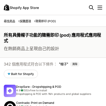
Shopify App Store
尋找商品
採購選項
隨需即印 (POD)
所有具備帽子功能的隨需即印 (pod) 應用程式應用程
式
在熱銷商品上呈現自己的設計
342 個應用程式符合以下條件：
帽子
清除
Built for Shopify
DropSure ‑ Dropshipping & POD
滿分 5 顆星
4.9
(55)
•
Free to install
共有 55 則評價
Dropshipping & POD with 1M+ products and global suppliers
Contrado: Print on Demand