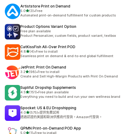
Artiststore Print on Demand
滿分 5 顆星
5.0
(3)
•
Free
共有 3 則評價
Automated print-on-demand fulfillment for custom products
Product Options Variant Option
Free plan available
Product Personalizer, custom fields, product variant, textbox
CatKissFish All‑Over Print POD
滿分 5 顆星
4.8
(4)
•
Free to install
共有 4 則評價
Seamless print on demand & end-to-end global fulfillment
JetPrint: Print On Demand
滿分 5 顆星
3.2
(98)
•
Free to install
共有 98 則評價
Create and Sell High-Margin Products with Print On Demand
Supliful: Dropship Supplements
滿分 5 顆星
4.5
(151)
•
Free plan available
共有 151 則評價
Everything you need to build and run your own wellness brand
Spocket: US & EU Dropshipping
滿分 5 顆星
4.0
(575)
•
提供免費試用
共有 575 則評價
透過認證的美國和歐洲供應商代發貨。Amazon代發貨。
QPMN Print‑on‑Demand POD App
滿分 5 顆星
5.0
(1)
•
Free to install