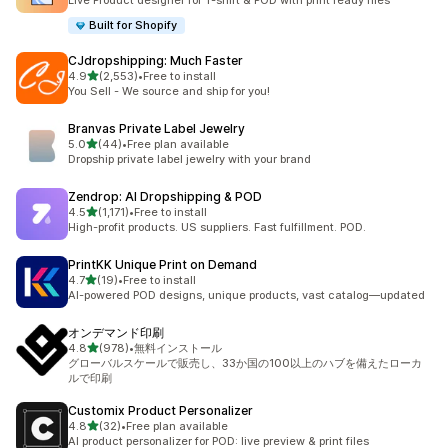
Live Product designer for T-shirt & POD with print ready files
Built for Shopify
CJdropshipping: Much Faster
5つ星中
4.9
(2,553)
•
Free to install
合計レビュー数：2553件
You Sell - We source and ship for you!
Branvas Private Label Jewelry
5つ星中
5.0
(44)
•
Free plan available
合計レビュー数：44件
Dropship private label jewelry with your brand
Zendrop: AI Dropshipping & POD
5つ星中
4.5
(1,171)
•
Free to install
合計レビュー数：1171件
High-profit products. US suppliers. Fast fulfillment. POD.
PrintKK Unique Print on Demand
5つ星中
4.7
(19)
•
Free to install
合計レビュー数：19件
AI-powered POD designs, unique products, vast catalog—updated
オンデマンド印刷
5つ星中
4.8
(978)
•
無料インストール
合計レビュー数：978件
グローバルスケールで販売し、33か国の100以上のハブを備えたローカ
ルで印刷
Customix Product Personalizer
5つ星中
4.8
(32)
•
Free plan available
合計レビュー数：32件
AI product personalizer for POD: live preview & print files