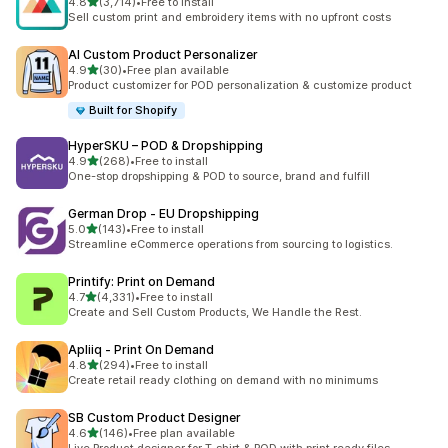
5つ星中
4.8
(3,714)
•
Free to install
合計レビュー数：3714件
Sell custom print and embroidery items with no upfront costs
AI Custom Product Personalizer
5つ星中
4.9
(30)
•
Free plan available
合計レビュー数：30件
Product customizer for POD personalization & customize product
Built for Shopify
HyperSKU – POD & Dropshipping
5つ星中
4.9
(268)
•
Free to install
合計レビュー数：268件
One-stop dropshipping & POD to source, brand and fulfill
German Drop ‑ EU Dropshipping
5つ星中
5.0
(143)
•
Free to install
合計レビュー数：143件
Streamline eCommerce operations from sourcing to logistics.
Printify: Print on Demand
5つ星中
4.7
(4,331)
•
Free to install
合計レビュー数：4331件
Create and Sell Custom Products, We Handle the Rest.
Apliiq ‑ Print On Demand
5つ星中
4.8
(294)
•
Free to install
合計レビュー数：294件
Create retail ready clothing on demand with no minimums
SB Custom Product Designer
5つ星中
4.6
(146)
•
Free plan available
合計レビュー数：146件