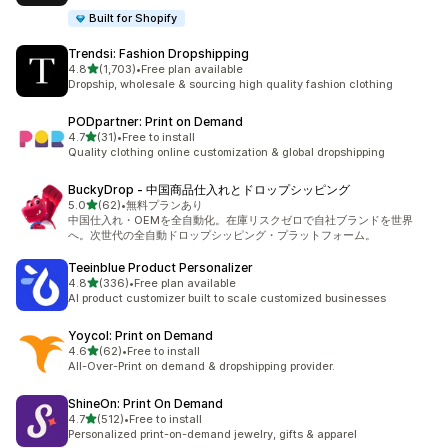
Built for Shopify
Trendsi: Fashion Dropshipping
5つ星中
4.8
(1,703)
•
Free plan available
合計レビュー数：1703件
Dropship, wholesale & sourcing high quality fashion clothing
PODpartner: Print on Demand
5つ星中
4.7
(31)
•
Free to install
合計レビュー数：31件
Quality clothing online customization & global dropshipping
BuckyDrop ‑ 中国商品仕入れとドロップシッピング
5つ星中
5.0
(62)
•
無料プランあり
合計レビュー数：62件
中国仕入れ・OEMを全自動化。在庫リスクゼロで自社ブランドを世界
へ。次世代の全自動ドロップシッピング・プラットフォーム。
Teeinblue Product Personalizer
5つ星中
4.8
(336)
•
Free plan available
合計レビュー数：336件
AI product customizer built to scale customized businesses
Yoycol: Print on Demand
5つ星中
4.6
(62)
•
Free to install
合計レビュー数：62件
All-Over-Print on demand & dropshipping provider.
ShineOn: Print On Demand
5つ星中
4.7
(512)
•
Free to install
合計レビュー数：512件
Personalized print-on-demand jewelry, gifts & apparel