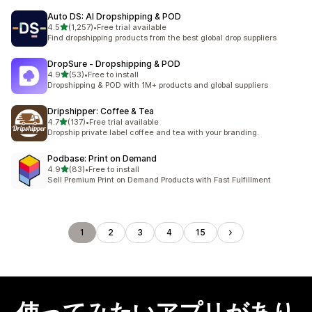
Auto DS: AI Dropshipping & POD
5つ星中
4.5
(1,257)
•
Free trial available
合計レビュー数：1257件
Find dropshipping products from the best global drop suppliers
DropSure ‑ Dropshipping & POD
5つ星中
4.9
(53)
•
Free to install
合計レビュー数：53件
Dropshipping & POD with 1M+ products and global suppliers
Dripshipper: Coffee & Tea
5つ星中
4.7
(137)
•
Free trial available
合計レビュー数：137件
Dropship private label coffee and tea with your branding.
Podbase: Print on Demand
5つ星中
4.9
(83)
•
Free to install
合計レビュー数：83件
Sell Premium Print on Demand Products with Fast Fulfillment
1
2
3
4
15