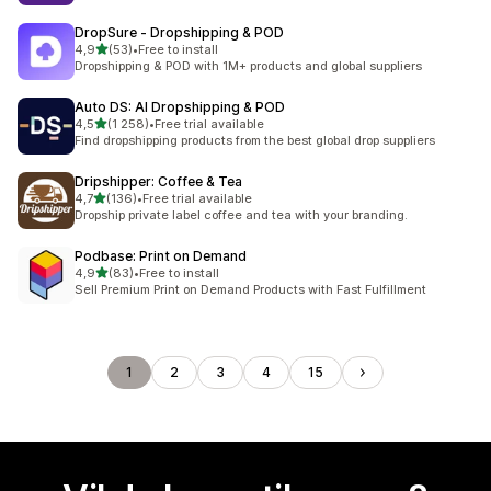
DropSure ‑ Dropshipping & POD
av 5 stjerner
4,9
(53)
•
Free to install
Totalt 53 omtaler
Dropshipping & POD with 1M+ products and global suppliers
Auto DS: AI Dropshipping & POD
av 5 stjerner
4,5
(1 258)
•
Free trial available
Totalt 1258 omtaler
Find dropshipping products from the best global drop suppliers
Dripshipper: Coffee & Tea
av 5 stjerner
4,7
(136)
•
Free trial available
Totalt 136 omtaler
Dropship private label coffee and tea with your branding.
Podbase: Print on Demand
av 5 stjerner
4,9
(83)
•
Free to install
Totalt 83 omtaler
Sell Premium Print on Demand Products with Fast Fulfillment
1
2
3
4
15