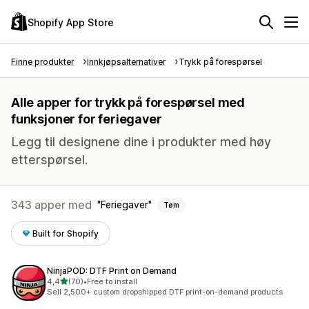
Shopify App Store
Finne produkter
Innkjøpsalternativer
Trykk på forespørsel
Alle apper for trykk på forespørsel med
funksjoner for feriegaver
Legg til designene dine i produkter med høy
etterspørsel.
343 apper med
Feriegaver
Tøm
Built for Shopify
NinjaPOD: DTF Print on Demand
av 5 stjerner
4,4
(70)
•
Free to install
Totalt 70 omtaler
Sell 2,500+ custom dropshipped DTF print-on-demand products