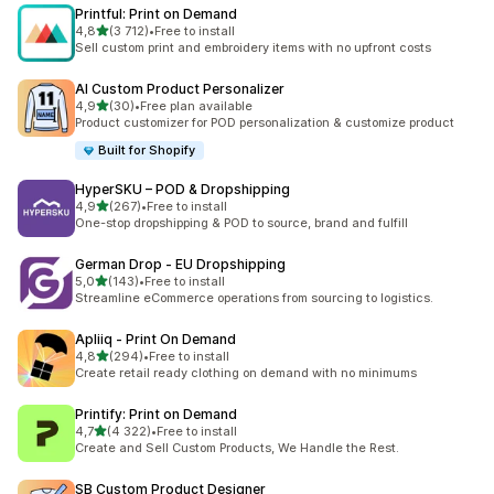
Printful: Print on Demand
av 5 stjerner
4,8
(3 712)
•
Free to install
Totalt 3712 omtaler
Sell custom print and embroidery items with no upfront costs
AI Custom Product Personalizer
av 5 stjerner
4,9
(30)
•
Free plan available
Totalt 30 omtaler
Product customizer for POD personalization & customize product
Built for Shopify
HyperSKU – POD & Dropshipping
av 5 stjerner
4,9
(267)
•
Free to install
Totalt 267 omtaler
One-stop dropshipping & POD to source, brand and fulfill
German Drop ‑ EU Dropshipping
av 5 stjerner
5,0
(143)
•
Free to install
Totalt 143 omtaler
Streamline eCommerce operations from sourcing to logistics.
Apliiq ‑ Print On Demand
av 5 stjerner
4,8
(294)
•
Free to install
Totalt 294 omtaler
Create retail ready clothing on demand with no minimums
Printify: Print on Demand
av 5 stjerner
4,7
(4 322)
•
Free to install
Totalt 4322 omtaler
Create and Sell Custom Products, We Handle the Rest.
SB Custom Product Designer