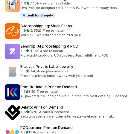
av 5 stjerner
4,6
(145)
•
Free plan available
Totalt 145 omtaler
Live Product designer for T-shirt & POD with print ready files
Built for Shopify
CJdropshipping: Much Faster
av 5 stjerner
4,9
(2 552)
•
Free to install
Totalt 2552 omtaler
You Sell - We source and ship for you!
Zendrop: AI Dropshipping & POD
av 5 stjerner
4,5
(1 173)
•
Free to install
Totalt 1173 omtaler
High-profit products. US suppliers. Fast fulfillment. POD.
Branvas Private Label Jewelry
av 5 stjerner
5,0
(44)
•
Free plan available
Totalt 44 omtaler
Dropship private label jewelry with your brand
PrintKK Unique Print on Demand
av 5 stjerner
4,7
(19)
•
Free to install
Totalt 19 omtaler
AI-powered POD designs, unique products, vast catalog—updated
Gelato: Print on Demand
av 5 stjerner
4,8
(976)
•
Gratis å installere
Totalt 976 omtaler
Selg tilpassede varer uten å tenke på varelager eller frakt
PODpartner: Print on Demand
av 5 stjerner
4,7
(31)
•
Free to install