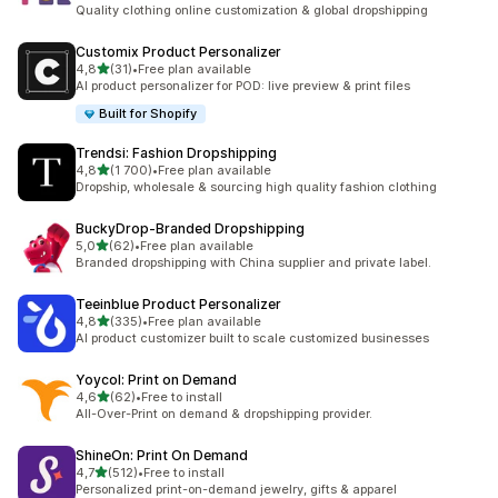
Totalt 31 omtaler
Quality clothing online customization & global dropshipping
Customix Product Personalizer
av 5 stjerner
4,8
(31)
•
Free plan available
Totalt 31 omtaler
AI product personalizer for POD: live preview & print files
Built for Shopify
Trendsi: Fashion Dropshipping
av 5 stjerner
4,8
(1 700)
•
Free plan available
Totalt 1700 omtaler
Dropship, wholesale & sourcing high quality fashion clothing
BuckyDrop‑Branded Dropshipping
av 5 stjerner
5,0
(62)
•
Free plan available
Totalt 62 omtaler
Branded dropshipping with China supplier and private label.
Teeinblue Product Personalizer
av 5 stjerner
4,8
(335)
•
Free plan available
Totalt 335 omtaler
AI product customizer built to scale customized businesses
Yoycol: Print on Demand
av 5 stjerner
4,6
(62)
•
Free to install
Totalt 62 omtaler
All-Over-Print on demand & dropshipping provider.
ShineOn: Print On Demand
av 5 stjerner
4,7
(512)
•
Free to install
Totalt 512 omtaler
Personalized print-on-demand jewelry, gifts & apparel