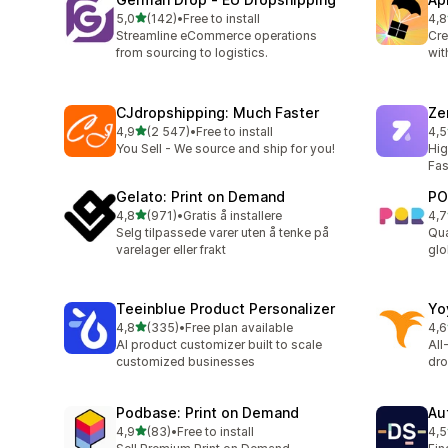
av 5 stjerner
5,0
(142)
•
Free to install
4,8
Totalt 142 omtaler
Tot
Streamline eCommerce operations
Cre
from sourcing to logistics.
wit
CJdropshipping: Much Faster
Ze
av 5 stjerner
4,9
(2 547)
•
Free to install
4,5
Totalt 2547 omtaler
Tot
You Sell - We source and ship for you!
Hig
Fas
Gelato: Print on Demand
PO
av 5 stjerner
4,8
(971)
•
Gratis å installere
4,7
Totalt 971 omtaler
Tot
Selg tilpassede varer uten å tenke på
Qua
varelager eller frakt
glo
Teeinblue Product Personalizer
Yo
av 5 stjerner
4,8
(335)
•
Free plan available
4,6
Totalt 335 omtaler
Tot
AI product customizer built to scale
All
customized businesses
dro
Podbase: Print on Demand
Au
av 5 stjerner
4,9
(83)
•
Free to install
4,5
Totalt 83 omtaler
Tot