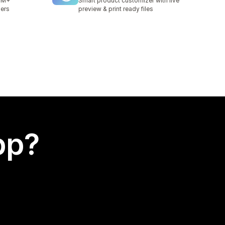
 1M+
Smart product customizer with live
iers
preview & print ready files
app?