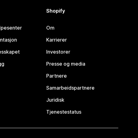
Shopify
lpesenter
Om
ntasjon
Karrierer
lesskapet
Investorer
gg
Presse og media
Partnere
Samarbeidspartnere
Juridisk
Tjenestestatus