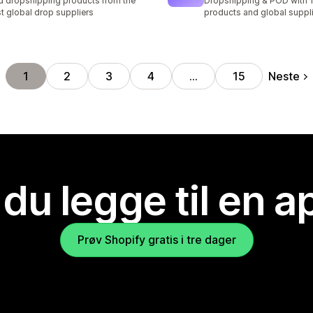
d dropshipping products from the
Dropshipping & POD with
t global drop suppliers
products and global suppl
Neste
1
2
3
4
…
15
 du legge til en 
Prøv Shopify gratis i tre dager