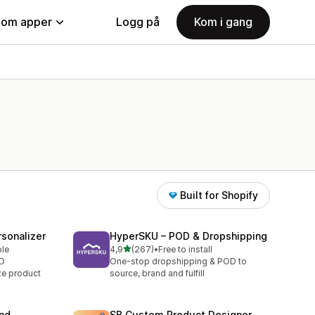
nom apper
Logg på
Kom i gang
Built for Shopify
sonalizer
HyperSKU – POD & Dropshipping
av 5 stjerner
ble
4,9
(267)
•
Free to install
Totalt 267 omtaler
OD
One-stop dropshipping & POD to
ze product
source, brand and fulfill
and
SB Custom Product Designer