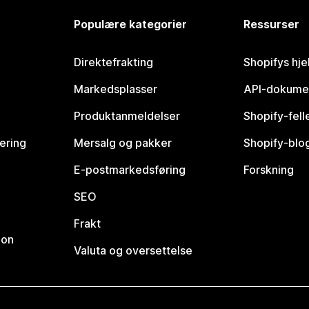
Populære kategorier
Ressurser
Direktefrakting
Shopifys hje
Markedsplasser
API-dokume
Produktanmeldelser
Shopify-fel
vering
Mersalg og pakker
Shopify-blo
E-postmarkedsføring
Forskning
SEO
Frakt
jon
Valuta og oversettelse