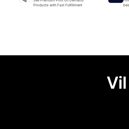
Sell Premium Print on Demand
Fin
Products with Fast Fulfillment
bes
Vil