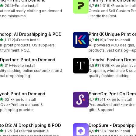
av 5 stjerner
av 5 stjerner
(294)
•
Free to install
4,7
(4 316)
•
Free to install
alt 294 omtaler
Totalt 4316 omtaler
ate retail ready clothing on demand
Create and Sell Custom Pr
h no minimums
Handle the Rest.
ndrop: AI Dropshipping & POD
PrintKK Unique Print 
av 5 stjerner
av 5 stjerner
(1 172)
•
Free to install
4,7
(19)
•
Free to install
alt 1172 omtaler
Totalt 19 omtaler
h-profit products. US suppliers.
AI-powered POD designs, 
t fulfillment. POD.
products, vast catalog—u
Dpartner: Print on Demand
Trendsi: Fashion Drop
av 5 stjerner
av 5 stjerner
(31)
•
Free to install
4,8
(1 698)
•
Free plan ava
alt 31 omtaler
Totalt 1698 omtaler
lity clothing online customization &
Dropship, wholesale & sou
bal dropshipping
quality fashion clothing
ycol: Print on Demand
ShineOn: Print On De
av 5 stjerner
av 5 stjerner
(62)
•
Free to install
4,7
(511)
•
Free to install
alt 62 omtaler
Totalt 511 omtaler
-Over-Print on demand &
Personalized print-on-dem
pshipping provider.
gifts & apparel
to DS: AI Dropshipping & POD
DropSure ‑ Dropshipp
av 5 stjerner
av 5 stjerner
(1 251)
•
Free trial available
4,9
(51)
•
Free to install
alt 1251 omtaler
Totalt 51 omtaler