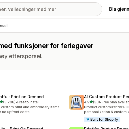
Bla gjen
rsel
 med funksjoner for feriegaver
øy etterspørsel.
intful: Print on Demand
AI Custom Product Per
av 5 stjerner
av 5 stjerner
(3 708)
•
Free to install
4,9
(30)
•
Free plan availa
alt 3708 omtaler
Totalt 30 omtaler
l custom print and embroidery items
Product customizer for P
h no upfront costs
personalization & customi
Built for Shopify
liiq ‑ Print On Demand
Printify: Print on Dem