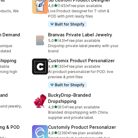
av 5 stjerner
4,6
(145)
•
Free plan available
Totalt 145 omtaler
oducts, We
Live Product designer for T-shirt &
POD with print ready files
Built for Shopify
on Demand
Branvas Private Label Jewelry
av 5 stjerner
5,0
(43)
•
Free plan available
Totalt 43 omtaler
unique
Dropship private label jewelry with your
pdated
brand
shipping
Customix Product Personalizer
av 5 stjerner
ilable
4,8
(30)
•
Free plan available
Totalt 30 omtaler
rcing high
AI product personalizer for POD: live
preview & print files
Built for Shopify
mand
BuckyDrop‑Branded
Dropshipping
and jewelry,
av 5 stjerner
4,9
(61)
•
Free plan available
Totalt 61 omtaler
Branded dropshipping with China
supplier and private label.
ing & POD
Customily Product Personalizer
av 5 stjerner
4,8
(239)
•
Free plan available
Totalt 239 omtaler