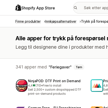
Shopify App Store
Finne produkter
Innkjøpsalternativer
Trykk på forespø
Alle apper for trykk på forespørsel
Legg til designene dine i produkter med h
341 apper med
Feriegaver
Tøm
NinjaPOD: DTF Print on Demand
Pr
av 5 stjerner
4,4
(70)
•
Free to install
4,8
Totalt 70 omtaler
Tot
Sell 2,500+ custom dropshipped DTF
Sel
print-on-demand products
wit
German Drop ‑ EU Dropshipping
Ap