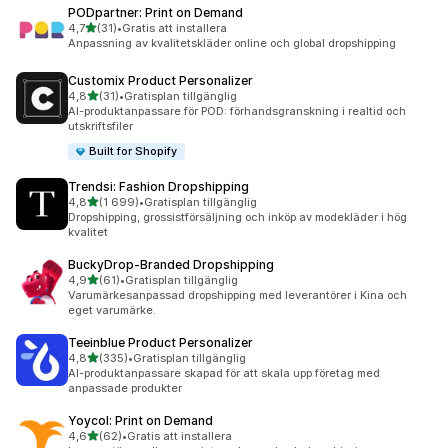
PODpartner: Print on Demand
av 5 stjärnor
4,7
(31)
•
Gratis att installera
31 recensioner totalt
Anpassning av kvalitetskläder online och global dropshipping
Customix Product Personalizer
av 5 stjärnor
4,8
(31)
•
Gratisplan tillgänglig
31 recensioner totalt
AI-produktanpassare för POD: förhandsgranskning i realtid och
utskriftsfiler
Built for Shopify
Trendsi: Fashion Dropshipping
av 5 stjärnor
4,8
(1 699)
•
Gratisplan tillgänglig
1699 recensioner totalt
Dropshipping, grossistförsäljning och inköp av modekläder i hög
kvalitet
BuckyDrop‑Branded Dropshipping
av 5 stjärnor
4,9
(61)
•
Gratisplan tillgänglig
61 recensioner totalt
Varumärkesanpassad dropshipping med leverantörer i Kina och
eget varumärke.
Teeinblue Product Personalizer
av 5 stjärnor
4,8
(335)
•
Gratisplan tillgänglig
335 recensioner totalt
AI-produktanpassare skapad för att skala upp företag med
anpassade produkter
Yoycol: Print on Demand
av 5 stjärnor
4,6
(62)
•
Gratis att installera
62 recensioner totalt