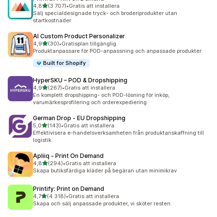
av 5 stjärnor
4,8
(3 707)
•
Gratis att installera
3707 recensioner totalt
Sälj specialdesignade tryck- och broderiprodukter utan
startkostnader
AI Custom Product Personalizer
av 5 stjärnor
4,9
(30)
•
Gratisplan tillgänglig
30 recensioner totalt
Produktanpassare för POD-anpassning och anpassade produkter
Built for Shopify
HyperSKU – POD & Dropshipping
av 5 stjärnor
4,9
(267)
•
Gratis att installera
267 recensioner totalt
En komplett dropshipping- och POD-lösning för inköp,
varumärkesprofilering och orderexpediering
German Drop ‑ EU Dropshipping
av 5 stjärnor
5,0
(143)
•
Gratis att installera
143 recensioner totalt
Effektivisera e-handelsverksamheten från produktanskaffning till
logistik.
Apliiq ‑ Print On Demand
av 5 stjärnor
4,8
(294)
•
Gratis att installera
294 recensioner totalt
Skapa butiksfärdiga kläder på begäran utan minimikrav
Printify: Print on Demand
av 5 stjärnor
4,7
(4 318)
•
Gratis att installera
4318 recensioner totalt
Skapa och sälj anpassade produkter, vi sköter resten.