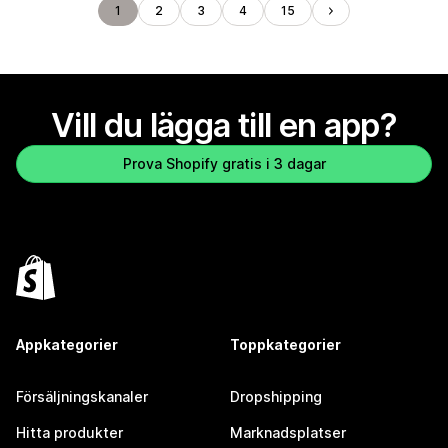
1
2
3
4
15
Vill du lägga till en app?
Prova Shopify gratis i 3 dagar
Appkategorier
Toppkategorier
Försäljningskanaler
Dropshipping
Hitta produkter
Marknadsplatser