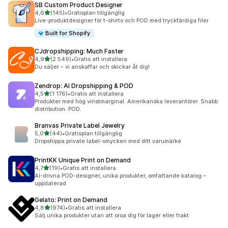
SB Custom Product Designer
av 5 stjärnor
4,6
(145)
•
Gratisplan tillgänglig
145 recensioner totalt
Live-produktdesigner för t-shirts och POD med tryckfärdiga filer
Built for Shopify
CJdropshipping: Much Faster
av 5 stjärnor
4,9
(2 549)
•
Gratis att installera
2549 recensioner totalt
Du säljer – vi anskaffar och skickar åt dig!
Zendrop: AI Dropshipping & POD
av 5 stjärnor
4,5
(1 176)
•
Gratis att installera
1176 recensioner totalt
Produkter med hög vinstmarginal. Amerikanska leverantörer. Snabb
distribution. POD.
Branvas Private Label Jewelry
av 5 stjärnor
5,0
(44)
•
Gratisplan tillgänglig
44 recensioner totalt
Dropshippa private label-smycken med ditt varumärke
PrintKK Unique Print on Demand
av 5 stjärnor
4,7
(19)
•
Gratis att installera
19 recensioner totalt
AI-drivna POD-designer, unika produkter, omfattande katalog –
uppdaterad
Gelato: Print on Demand
av 5 stjärnor
4,8
(974)
•
Gratis att installera
974 recensioner totalt
Sälj unika produkter utan att oroa dig för lager eller frakt