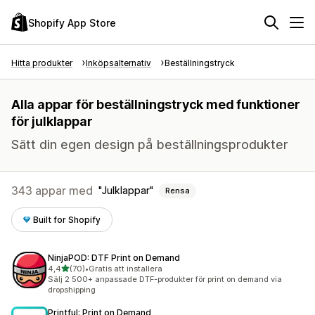
Shopify App Store
Hitta produkter
Inköpsalternativ
Beställningstryck
Alla appar för beställningstryck med funktioner
för julklappar
Sätt din egen design på beställningsprodukter
343 appar med
Julklappar
Rensa
Built for Shopify
NinjaPOD: DTF Print on Demand
av 5 stjärnor
4,4
(70)
•
Gratis att installera
70 recensioner totalt
Sälj 2 500+ anpassade DTF-produkter för print on demand via
dropshipping
Printful: Print on Demand