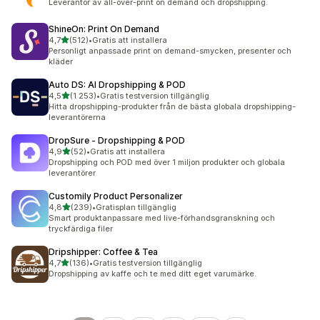
Leverantör av all-over-print on demand och dropshipping.
ShineOn: Print On Demand
av 5 stjärnor
4,7
(512)
•
Gratis att installera
512 recensioner totalt
Personligt anpassade print on demand-smycken, presenter och
kläder
Auto DS: AI Dropshipping & POD
av 5 stjärnor
4,5
(1 253)
•
Gratis testversion tillgänglig
1253 recensioner totalt
Hitta dropshipping-produkter från de bästa globala dropshipping-
leverantörerna
DropSure ‑ Dropshipping & POD
av 5 stjärnor
4,9
(52)
•
Gratis att installera
52 recensioner totalt
Dropshipping och POD med över 1 miljon produkter och globala
leverantörer
Customily Product Personalizer
av 5 stjärnor
4,8
(239)
•
Gratisplan tillgänglig
239 recensioner totalt
Smart produktanpassare med live-förhandsgranskning och
tryckfärdiga filer
Dripshipper: Coffee & Tea
av 5 stjärnor
4,7
(136)
•
Gratis testversion tillgänglig
136 recensioner totalt
Dropshipping av kaffe och te med ditt eget varumärke.