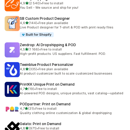
na 5 gwiazdek
4,9
(2 540)
•
Free to install
Łączna liczba recenzji: 2540
You Sell - We source and ship for you!
SB Custom Product Designer
na 5 gwiazdek
4,6
(144)
•
Free plan available
Łączna liczba recenzji: 144
Live Product designer for T-shirt & POD with print ready files
Built for Shopify
Zendrop: AI Dropshipping & POD
na 5 gwiazdek
4,5
(1 166)
•
Free to install
Łączna liczba recenzji: 1166
High-profit products. US suppliers. Fast fulfillment. POD.
Teeinblue Product Personalizer
na 5 gwiazdek
4,8
(335)
•
Free plan available
Łączna liczba recenzji: 335
AI product customizer built to scale customized businesses
PrintKK Unique Print on Demand
na 5 gwiazdek
4,7
(19)
•
Free to install
Łączna liczba recenzji: 19
AI-powered POD designs, unique products, vast catalog—updated
PODpartner: Print on Demand
na 5 gwiazdek
4,7
(31)
•
Free to install
Łączna liczba recenzji: 31
Quality clothing online customization & global dropshipping
Gelato: Print on Demand
na 5 gwiazdek
4,8
(971)
•
Free to install