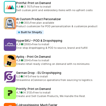
Printful: Print on Demand
na 5 gwiazdek
4,8
(3 707)
•
Free to install
Łączna liczba recenzji: 3707
Sell custom print and embroidery items with no upfront costs
AI Custom Product Personalizer
na 5 gwiazdek
4,9
(30)
•
Free plan available
Łączna liczba recenzji: 30
Product customizer for POD personalization & customize product
Built for Shopify
HyperSKU – POD & Dropshipping
na 5 gwiazdek
4,9
(266)
•
Free to install
Łączna liczba recenzji: 266
One-stop dropshipping & POD to source, brand and fulfill
Apliiq ‑ Print On Demand
na 5 gwiazdek
4,8
(294)
•
Free to install
Łączna liczba recenzji: 294
Create retail ready clothing on demand with no minimums
German Drop ‑ EU Dropshipping
na 5 gwiazdek
5,0
(141)
•
Free to install
Łączna liczba recenzji: 141
Streamline eCommerce operations from sourcing to logistics.
Printify: Print on Demand
na 5 gwiazdek
4,7
(4 313)
•
Free to install
Łączna liczba recenzji: 4313
Create and Sell Custom Products, We Handle the Rest.
CJdropshipping: Much Faster