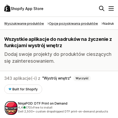
Shopify App Store
Wyszukiwanie produktów
Opcje pozyskiwania produktów
Nadruk na
Wszystkie aplikacje do nadruków na życzenie z
funkcjami wystrój wnętrz
Dodaj swoje projekty do produktów cieszących
się zainteresowaniem.
343 aplikacje(-i) z
Wystrój wnętrz
Wyczyść
Built for Shopify
NinjaPOD: DTF Print on Demand
na 5 gwiazdek
4,4
(70)
•
Free to install
Łączna liczba recenzji: 70
Sell 2,500+ custom dropshipped DTF print-on-demand products