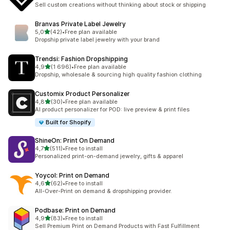
Łączna liczba recenzji: 971
Sell custom creations without thinking about stock or shipping
Branvas Private Label Jewelry
na 5 gwiazdek
5,0
(42)
•
Free plan available
Łączna liczba recenzji: 42
Dropship private label jewelry with your brand
Trendsi: Fashion Dropshipping
na 5 gwiazdek
4,9
(1 696)
•
Free plan available
Łączna liczba recenzji: 1696
Dropship, wholesale & sourcing high quality fashion clothing
Customix Product Personalizer
na 5 gwiazdek
4,8
(30)
•
Free plan available
Łączna liczba recenzji: 30
AI product personalizer for POD: live preview & print files
Built for Shopify
ShineOn: Print On Demand
na 5 gwiazdek
4,7
(511)
•
Free to install
Łączna liczba recenzji: 511
Personalized print-on-demand jewelry, gifts & apparel
Yoycol: Print on Demand
na 5 gwiazdek
4,6
(62)
•
Free to install
Łączna liczba recenzji: 62
All-Over-Print on demand & dropshipping provider.
Podbase: Print on Demand
na 5 gwiazdek
4,9
(83)
•
Free to install
Łączna liczba recenzji: 83
Sell Premium Print on Demand Products with Fast Fulfillment