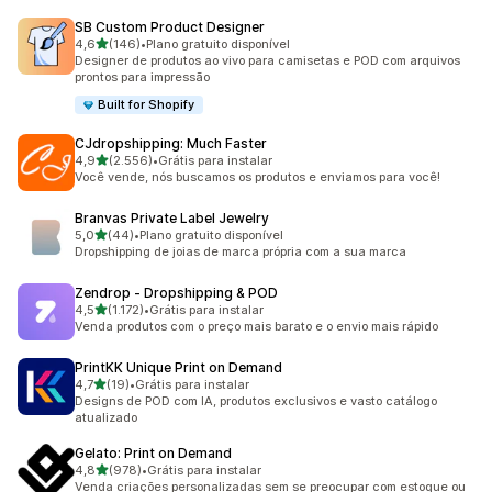
SB Custom Product Designer
de 5 estrelas
4,6
(146)
•
Plano gratuito disponível
146 avaliações ao todo
Designer de produtos ao vivo para camisetas e POD com arquivos
prontos para impressão
Built for Shopify
CJdropshipping: Much Faster
de 5 estrelas
4,9
(2.556)
•
Grátis para instalar
2556 avaliações ao todo
Você vende, nós buscamos os produtos e enviamos para você!
Branvas Private Label Jewelry
de 5 estrelas
5,0
(44)
•
Plano gratuito disponível
44 avaliações ao todo
Dropshipping de joias de marca própria com a sua marca
Zendrop ‑ Dropshipping & POD
de 5 estrelas
4,5
(1.172)
•
Grátis para instalar
1172 avaliações ao todo
Venda produtos com o preço mais barato e o envio mais rápido
PrintKK Unique Print on Demand
de 5 estrelas
4,7
(19)
•
Grátis para instalar
19 avaliações ao todo
Designs de POD com IA, produtos exclusivos e vasto catálogo
atualizado
Gelato: Print on Demand
de 5 estrelas
4,8
(978)
•
Grátis para instalar
978 avaliações ao todo
Venda criações personalizadas sem se preocupar com estoque ou