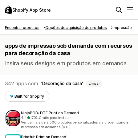
Shopify App Store
Encontrar produtos
Opções de aquisição de produtos
Impressão s
apps de impressão sob demanda com recursos
para decoração da casa
Insira seus designs em produtos em demanda.
342 apps com
Decoração da casa
Limpar
Built for Shopify
NinjaPOD: DTF Print on Demand
de 5 estrelas
4,4
(70)
•
Grátis para instalar
70 avaliações ao todo
Venda mais de 2.500 produtos personalizados via dropshipping e
impressão sob demanda (DTF)
Printful: Print on Demand