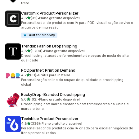
frete
Customix Product Personalizer
de 5 estrelas
4,8
(32)
•
Plano gratuito disponível
32 avaliações ao todo
Personalizador de produtos com IA para POD: visualização ao vivo e
arquivos de impressão
Built for Shopify
Trendsi: Fashion Dropshipping
de 5 estrelas
4,8
(1.704)
•
Plano gratuito disponível
1704 avaliações ao todo
Dropshipping, atacado e fornecimento de peças de moda de alta
qualidade
PODpartner: Print on Demand
de 5 estrelas
4,7
(31)
•
Grátis para instalar
31 avaliações ao todo
Personalização online de roupas de qualidade e dropshipping
global
BuckyDrop‑Branded Dropshipping
de 5 estrelas
5,0
(62)
•
Plano gratuito disponível
62 avaliações ao todo
Dropshipping com marca contando com fornecedores da China e
marca própria.
Teeinblue Product Personalizer
de 5 estrelas
4,8
(336)
•
Plano gratuito disponível
336 avaliações ao todo
Personalizador de produtos com IA criado para escalar negócios de
itens personalizados