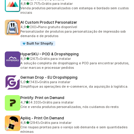
de 5 estrelas
4,8
(3.717)
•
Grátis para instalar
3717 avaliações ao todo
Venda produtos personalizados com estampa e bordado sem custos
iniciais
AI Custom Product Personalizer
de 5 estrelas
4,9
(30)
•
Plano gratuito disponível
30 avaliações ao todo
Personalizador de produtos para personalização de impressão sob
demanda e de produtos
Built for Shopify
HyperSKU – POD & Dropshipping
de 5 estrelas
4,9
(267)
•
Grátis para instalar
267 avaliações ao todo
A solução completa de dropshipping e POD para encontrar produtos,
criar marcas e processar pedidos
German Drop ‑ EU Dropshipping
de 5 estrelas
5,0
(143)
•
Grátis para instalar
143 avaliações ao todo
Simplifique as operações de e-commerce, da aquisição à logística.
Printify: Print on Demand
de 5 estrelas
4,7
(4.333)
•
Grátis para instalar
4333 avaliações ao todo
Crie e venda produtos personalizados, nós cuidamos do resto.
Apliiq ‑ Print On Demand
de 5 estrelas
4,8
(294)
•
Grátis para instalar
294 avaliações ao todo
Crie roupas prontas para o varejo sob demanda e sem quantidades
mínimas