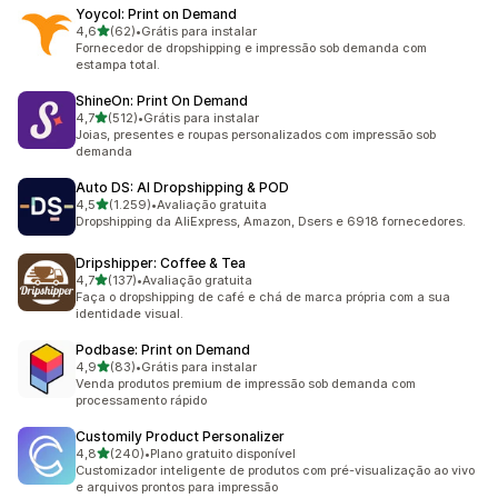
Yoycol: Print on Demand
de 5 estrelas
4,6
(62)
•
Grátis para instalar
62 avaliações ao todo
Fornecedor de dropshipping e impressão sob demanda com
estampa total.
ShineOn: Print On Demand
de 5 estrelas
4,7
(512)
•
Grátis para instalar
512 avaliações ao todo
Joias, presentes e roupas personalizados com impressão sob
demanda
Auto DS: AI Dropshipping & POD
de 5 estrelas
4,5
(1.259)
•
Avaliação gratuita
1259 avaliações ao todo
Dropshipping da AliExpress, Amazon, Dsers e 6918 fornecedores.
Dripshipper: Coffee & Tea
de 5 estrelas
4,7
(137)
•
Avaliação gratuita
137 avaliações ao todo
Faça o dropshipping de café e chá de marca própria com a sua
identidade visual.
Podbase: Print on Demand
de 5 estrelas
4,9
(83)
•
Grátis para instalar
83 avaliações ao todo
Venda produtos premium de impressão sob demanda com
processamento rápido
Customily Product Personalizer
de 5 estrelas
4,8
(240)
•
Plano gratuito disponível
240 avaliações ao todo
Customizador inteligente de produtos com pré-visualização ao vivo
e arquivos prontos para impressão