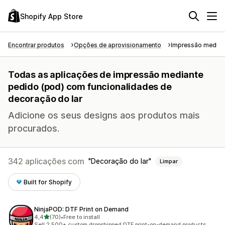
Shopify App Store
Encontrar produtos
Opções de aprovisionamento
Impressão median
Todas as aplicações de impressão mediante
pedido (pod) com funcionalidades de
decoração do lar
Adicione os seus designs aos produtos mais
procurados.
342 aplicações com
Decoração do lar
Limpar
Built for Shopify
NinjaPOD: DTF Print on Demand
de 5 estrelas
4,4
(70)
•
Free to install
70 total de avaliações
Sell 2,500+ custom dropshipped DTF print-on-demand products