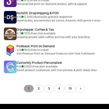
de 5 estrelas
4,7
(512)
•
Free to install
512 total de avaliações
Personalized print-on-demand jewelry, gifts & apparel
AutoDS: Dropshipping & POD
de 5 estrelas
4,5
(1.258)
•
Avaliação gratuita disponível
1258 total de avaliações
Importações, encomendas de carros, Amazon, AliExpress e mais
Dripshipper: Coffee & Tea
de 5 estrelas
4,7
(137)
•
Free trial available
137 total de avaliações
Dropship private label coffee and tea with your branding.
Podbase: Print on Demand
de 5 estrelas
4,9
(83)
•
Free to install
83 total de avaliações
Sell Premium Print on Demand Products with Fast Fulfillment
Customily Product Personalizer
de 5 estrelas
4,8
(240)
•
Free plan available
240 total de avaliações
Smart product customizer with live preview & print ready files
1
2
3
4
15