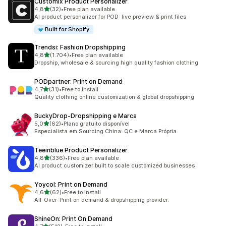
Customix Product Personalizer
de 5 estrelas
4,8
(32)
•
Free plan available
32 total de avaliações
AI product personalizer for POD: live preview & print files
Built for Shopify
Trendsi: Fashion Dropshipping
de 5 estrelas
4,8
(1.704)
•
Free plan available
1704 total de avaliações
Dropship, wholesale & sourcing high quality fashion clothing
PODpartner: Print on Demand
de 5 estrelas
4,7
(31)
•
Free to install
31 total de avaliações
Quality clothing online customization & global dropshipping
BuckyDrop‑Dropshipping e Marca
de 5 estrelas
5,0
(62)
•
Plano gratuito disponível
62 total de avaliações
Especialista em Sourcing China: QC e Marca Própria.
Teeinblue Product Personalizer
de 5 estrelas
4,8
(336)
•
Free plan available
336 total de avaliações
AI product customizer built to scale customized businesses
Yoycol: Print on Demand
de 5 estrelas
4,6
(62)
•
Free to install
62 total de avaliações
All-Over-Print on demand & dropshipping provider.
ShineOn: Print On Demand