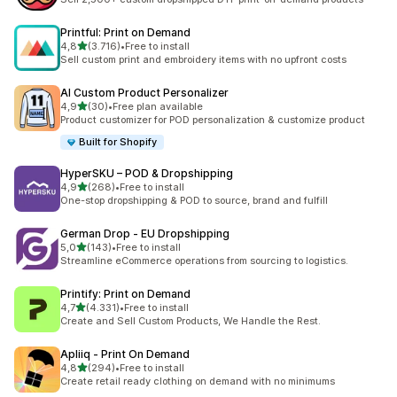
Printful: Print on Demand
de 5 estrelas
4,8
(3.716)
•
Free to install
3716 total de avaliações
Sell custom print and embroidery items with no upfront costs
AI Custom Product Personalizer
de 5 estrelas
4,9
(30)
•
Free plan available
30 total de avaliações
Product customizer for POD personalization & customize product
Built for Shopify
HyperSKU – POD & Dropshipping
de 5 estrelas
4,9
(268)
•
Free to install
268 total de avaliações
One-stop dropshipping & POD to source, brand and fulfill
German Drop ‑ EU Dropshipping
de 5 estrelas
5,0
(143)
•
Free to install
143 total de avaliações
Streamline eCommerce operations from sourcing to logistics.
Printify: Print on Demand
de 5 estrelas
4,7
(4.331)
•
Free to install
4331 total de avaliações
Create and Sell Custom Products, We Handle the Rest.
Apliiq ‑ Print On Demand
de 5 estrelas
4,8
(294)
•
Free to install
294 total de avaliações
Create retail ready clothing on demand with no minimums