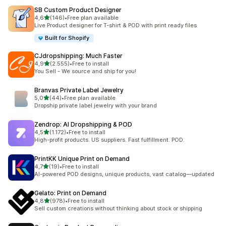
SB Custom Product Designer
de 5 estrelas
4,6
(146)
•
Free plan available
146 total de avaliações
Live Product designer for T-shirt & POD with print ready files
Built for Shopify
CJdropshipping: Much Faster
de 5 estrelas
4,9
(2.555)
•
Free to install
2555 total de avaliações
You Sell - We source and ship for you!
Branvas Private Label Jewelry
de 5 estrelas
5,0
(44)
•
Free plan available
44 total de avaliações
Dropship private label jewelry with your brand
Zendrop: AI Dropshipping & POD
de 5 estrelas
4,5
(1.172)
•
Free to install
1172 total de avaliações
High-profit products. US suppliers. Fast fulfillment. POD.
PrintKK Unique Print on Demand
de 5 estrelas
4,7
(19)
•
Free to install
19 total de avaliações
AI-powered POD designs, unique products, vast catalog—updated
Gelato: Print on Demand
de 5 estrelas
4,8
(978)
•
Free to install
978 total de avaliações
Sell custom creations without thinking about stock or shipping