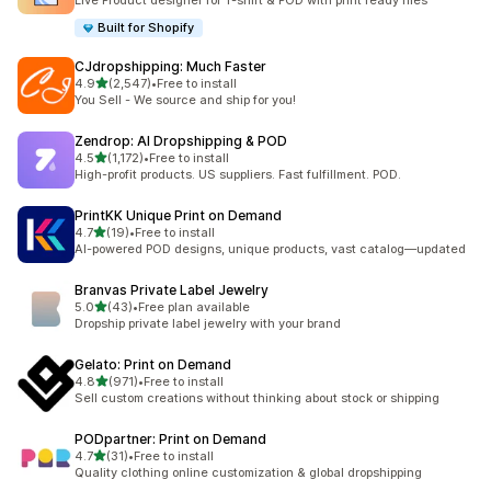
Live Product designer for T-shirt & POD with print ready files
Built for Shopify
CJdropshipping: Much Faster
เต็ม 5 ดาว
4.9
(2,547)
•
Free to install
ทั้งหมด 2547 รีวิว
You Sell - We source and ship for you!
Zendrop: AI Dropshipping & POD
เต็ม 5 ดาว
4.5
(1,172)
•
Free to install
ทั้งหมด 1172 รีวิว
High-profit products. US suppliers. Fast fulfillment. POD.
PrintKK Unique Print on Demand
เต็ม 5 ดาว
4.7
(19)
•
Free to install
ทั้งหมด 19 รีวิว
AI-powered POD designs, unique products, vast catalog—updated
Branvas Private Label Jewelry
เต็ม 5 ดาว
5.0
(43)
•
Free plan available
ทั้งหมด 43 รีวิว
Dropship private label jewelry with your brand
Gelato: Print on Demand
เต็ม 5 ดาว
4.8
(971)
•
Free to install
ทั้งหมด 971 รีวิว
Sell custom creations without thinking about stock or shipping
PODpartner: Print on Demand
เต็ม 5 ดาว
4.7
(31)
•
Free to install
ทั้งหมด 31 รีวิว
Quality clothing online customization & global dropshipping