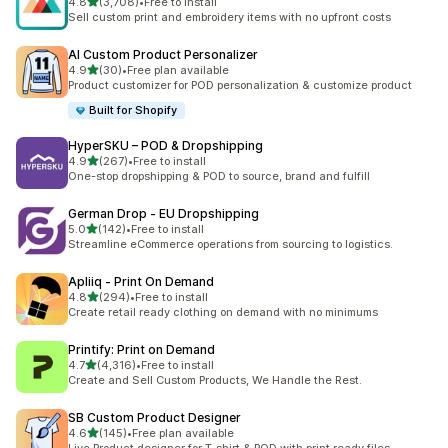
เต็ม 5 ดาว
4.8
(3,708)
•
Free to install
ทั้งหมด 3708 รีวิว
Sell custom print and embroidery items with no upfront costs
AI Custom Product Personalizer
เต็ม 5 ดาว
4.9
(30)
•
Free plan available
ทั้งหมด 30 รีวิว
Product customizer for POD personalization & customize product
Built for Shopify
HyperSKU – POD & Dropshipping
เต็ม 5 ดาว
4.9
(267)
•
Free to install
ทั้งหมด 267 รีวิว
One-stop dropshipping & POD to source, brand and fulfill
German Drop ‑ EU Dropshipping
เต็ม 5 ดาว
5.0
(142)
•
Free to install
ทั้งหมด 142 รีวิว
Streamline eCommerce operations from sourcing to logistics.
Apliiq ‑ Print On Demand
เต็ม 5 ดาว
4.8
(294)
•
Free to install
ทั้งหมด 294 รีวิว
Create retail ready clothing on demand with no minimums
Printify: Print on Demand
เต็ม 5 ดาว
4.7
(4,316)
•
Free to install
ทั้งหมด 4316 รีวิว
Create and Sell Custom Products, We Handle the Rest.
SB Custom Product Designer
เต็ม 5 ดาว
4.6
(145)
•
Free plan available
ทั้งหมด 145 รีวิว