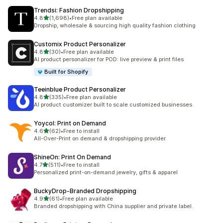
Trendsi: Fashion Dropshipping
เต็ม 5 ดาว
4.8
(1,698)
•
Free plan available
ทั้งหมด 1698 รีวิว
Dropship, wholesale & sourcing high quality fashion clothing
Customix Product Personalizer
เต็ม 5 ดาว
4.8
(30)
•
Free plan available
ทั้งหมด 30 รีวิว
AI product personalizer for POD: live preview & print files
Built for Shopify
Teeinblue Product Personalizer
เต็ม 5 ดาว
4.8
(335)
•
Free plan available
ทั้งหมด 335 รีวิว
AI product customizer built to scale customized businesses
Yoycol: Print on Demand
เต็ม 5 ดาว
4.6
(62)
•
Free to install
ทั้งหมด 62 รีวิว
All-Over-Print on demand & dropshipping provider.
ShineOn: Print On Demand
เต็ม 5 ดาว
4.7
(511)
•
Free to install
ทั้งหมด 511 รีวิว
Personalized print-on-demand jewelry, gifts & apparel
BuckyDrop‑Branded Dropshipping
เต็ม 5 ดาว
4.9
(61)
•
Free plan available
ทั้งหมด 61 รีวิว
Branded dropshipping with China supplier and private label.