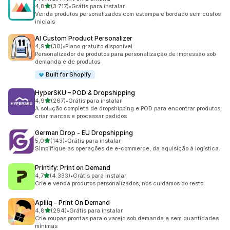
de 5 estrelas
4,8
(3.717)
•
Grátis para instalar
3717 avaliações ao todo
Venda produtos personalizados com estampa e bordado sem custos
iniciais
AI Custom Product Personalizer
de 5 estrelas
4,9
(30)
•
Plano gratuito disponível
30 avaliações ao todo
Personalizador de produtos para personalização de impressão sob
demanda e de produtos
Built for Shopify
HyperSKU – POD & Dropshipping
de 5 estrelas
4,9
(267)
•
Grátis para instalar
267 avaliações ao todo
A solução completa de dropshipping e POD para encontrar produtos,
criar marcas e processar pedidos
German Drop ‑ EU Dropshipping
de 5 estrelas
5,0
(143)
•
Grátis para instalar
143 avaliações ao todo
Simplifique as operações de e-commerce, da aquisição à logística.
Printify: Print on Demand
de 5 estrelas
4,7
(4.333)
•
Grátis para instalar
4333 avaliações ao todo
Crie e venda produtos personalizados, nós cuidamos do resto.
Apliiq ‑ Print On Demand
de 5 estrelas
4,8
(294)
•
Grátis para instalar
294 avaliações ao todo
Crie roupas prontas para o varejo sob demanda e sem quantidades
mínimas