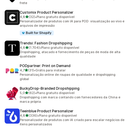
frete
Customix Product Personalizer
de 5 estrelas
4,8
(32)
•
Plano gratuito disponível
32 avaliações ao todo
Personalizador de produtos com IA para POD: visualização ao vivo e
arquivos de impressão
Built for Shopify
Trendsi: Fashion Dropshipping
de 5 estrelas
4,8
(1.704)
•
Plano gratuito disponível
1704 avaliações ao todo
Dropshipping, atacado e fornecimento de peças de moda de alta
qualidade
PODpartner: Print on Demand
de 5 estrelas
4,7
(31)
•
Grátis para instalar
31 avaliações ao todo
Personalização online de roupas de qualidade e dropshipping
global
BuckyDrop‑Branded Dropshipping
de 5 estrelas
5,0
(62)
•
Plano gratuito disponível
62 avaliações ao todo
Dropshipping com marca contando com fornecedores da China e
marca própria.
Teeinblue Product Personalizer
de 5 estrelas
4,8
(336)
•
Plano gratuito disponível
336 avaliações ao todo
Personalizador de produtos com IA criado para escalar negócios de
itens personalizados