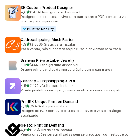
SB Custom Product Designer
de 5 estrelas
4,6
(146)
•
Plano gratuito disponível
146 avaliações ao todo
Designer de produtos ao vivo para camisetas e POD com arquivos
prontos para impressão
Built for Shopify
CJdropshipping: Much Faster
de 5 estrelas
4,9
(2.556)
•
Grátis para instalar
2556 avaliações ao todo
Você vende, nós buscamos os produtos e enviamos para você!
Branvas Private Label Jewelry
de 5 estrelas
5,0
(44)
•
Plano gratuito disponível
44 avaliações ao todo
Dropshipping de joias de marca própria com a sua marca
Zendrop ‑ Dropshipping & POD
de 5 estrelas
4,5
(1.172)
•
Grátis para instalar
1172 avaliações ao todo
Venda produtos com o preço mais barato e o envio mais rápido
PrintKK Unique Print on Demand
de 5 estrelas
4,7
(19)
•
Grátis para instalar
19 avaliações ao todo
Designs de POD com IA, produtos exclusivos e vasto catálogo
atualizado
Gelato: Print on Demand
de 5 estrelas
4,8
(978)
•
Grátis para instalar
978 avaliações ao todo
Venda criações personalizadas sem se preocupar com estoque ou