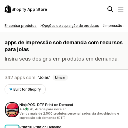
Shopify App Store
Encontrar produtos
Opções de aquisição de produtos
Impressão s
apps de impressão sob demanda com recursos
para joias
Insira seus designs em produtos em demanda.
342 apps com
Joias
Limpar
Built for Shopify
NinjaPOD: DTF Print on Demand
de 5 estrelas
4,4
(70)
•
Grátis para instalar
70 avaliações ao todo
Venda mais de 2.500 produtos personalizados via dropshipping e
impressão sob demanda (DTF)
Printful: Print on Demand