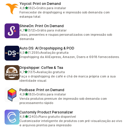
Yoycol: Print on Demand
de 5 estrelas
4,6
(62)
•
Grátis para instalar
62 avaliações ao todo
Fornecedor de dropshipping e impressão sob demanda com
estampa total.
ShineOn: Print On Demand
de 5 estrelas
4,7
(512)
•
Grátis para instalar
512 avaliações ao todo
Joias, presentes e roupas personalizados com impressão sob
demanda
Auto DS: AI Dropshipping & POD
de 5 estrelas
4,5
(1.259)
•
Avaliação gratuita
1259 avaliações ao todo
Dropshipping da AliExpress, Amazon, Dsers e 6918 fornecedores.
Dripshipper: Coffee & Tea
de 5 estrelas
4,7
(137)
•
Avaliação gratuita
137 avaliações ao todo
Faça o dropshipping de café e chá de marca própria com a sua
identidade visual.
Podbase: Print on Demand
de 5 estrelas
4,9
(83)
•
Grátis para instalar
83 avaliações ao todo
Venda produtos premium de impressão sob demanda com
processamento rápido
Customily Product Personalizer
de 5 estrelas
4,8
(240)
•
Plano gratuito disponível
240 avaliações ao todo
Customizador inteligente de produtos com pré-visualização ao vivo
e arquivos prontos para impressão