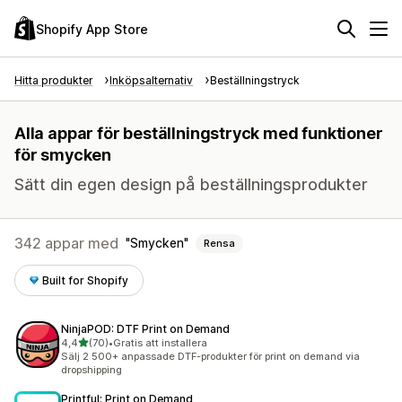
Shopify App Store
Hitta produkter
Inköpsalternativ
Beställningstryck
Alla appar för beställningstryck med funktioner
för smycken
Sätt din egen design på beställningsprodukter
342 appar med
Smycken
Rensa
Built for Shopify
NinjaPOD: DTF Print on Demand
av 5 stjärnor
4,4
(70)
•
Gratis att installera
70 recensioner totalt
Sälj 2 500+ anpassade DTF-produkter för print on demand via
dropshipping
Printful: Print on Demand