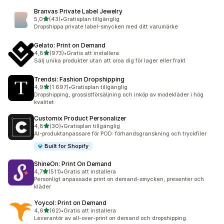
Branvas Private Label Jewelry
av 5 stjärnor
5,0
(43)
•
Gratisplan tillgänglig
43 recensioner totalt
Dropshippa private label-smycken med ditt varumärke
Gelato: Print on Demand
av 5 stjärnor
4,8
(973)
•
Gratis att installera
973 recensioner totalt
Sälj unika produkter utan att oroa dig för lager eller frakt
Trendsi: Fashion Dropshipping
av 5 stjärnor
4,9
(1 697)
•
Gratisplan tillgänglig
1697 recensioner totalt
Dropshipping, grossistförsäljning och inköp av modekläder i hög
kvalitet
Customix Product Personalizer
av 5 stjärnor
4,8
(30)
•
Gratisplan tillgänglig
30 recensioner totalt
AI-produktanpassare för POD: förhandsgranskning och tryckfiler
Built for Shopify
ShineOn: Print On Demand
av 5 stjärnor
4,7
(511)
•
Gratis att installera
511 recensioner totalt
Personligt anpassade print on demand-smycken, presenter och
kläder
Yoycol: Print on Demand
av 5 stjärnor
4,6
(62)
•
Gratis att installera
62 recensioner totalt
Leverantör av all-over-print on demand och dropshipping.