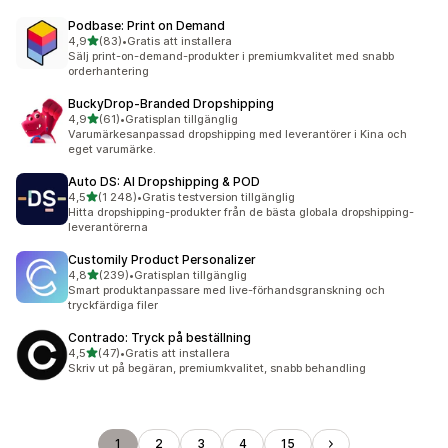
Podbase: Print on Demand
av 5 stjärnor
4,9
(83)
•
Gratis att installera
83 recensioner totalt
Sälj print-on-demand-produkter i premiumkvalitet med snabb
orderhantering
BuckyDrop‑Branded Dropshipping
av 5 stjärnor
4,9
(61)
•
Gratisplan tillgänglig
61 recensioner totalt
Varumärkesanpassad dropshipping med leverantörer i Kina och
eget varumärke.
Auto DS: AI Dropshipping & POD
av 5 stjärnor
4,5
(1 248)
•
Gratis testversion tillgänglig
1248 recensioner totalt
Hitta dropshipping-produkter från de bästa globala dropshipping-
leverantörerna
Customily Product Personalizer
av 5 stjärnor
4,8
(239)
•
Gratisplan tillgänglig
239 recensioner totalt
Smart produktanpassare med live-förhandsgranskning och
tryckfärdiga filer
Contrado: Tryck på beställning
av 5 stjärnor
4,5
(47)
•
Gratis att installera
47 recensioner totalt
Skriv ut på begäran, premiumkvalitet, snabb behandling
1
2
3
4
15