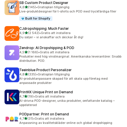
SB Custom Product Designer
av 5 stjärnor
4,6
(145)
•
Gratisplan tillgänglig
145 recensioner totalt
Live-produktdesigner för t-shirts och POD med tryckfärdiga filer
Built for Shopify
CJdropshipping: Much Faster
av 5 stjärnor
4,9
(2 542)
•
Gratis att installera
2542 recensioner totalt
Du säljer – vi anskaffar och skickar åt dig!
Zendrop: AI Dropshipping & POD
av 5 stjärnor
4,5
(1 166)
•
Gratis att installera
1166 recensioner totalt
Produkter med hög vinstmarginal. Amerikanska leverantörer. Snabb
distribution. POD.
Teeinblue Product Personalizer
av 5 stjärnor
4,8
(335)
•
Gratisplan tillgänglig
335 recensioner totalt
AI-produktanpassare skapad för att skala upp företag med
anpassade produkter
PrintKK Unique Print on Demand
av 5 stjärnor
4,7
(19)
•
Gratis att installera
19 recensioner totalt
AI-drivna POD-designer, unika produkter, omfattande katalog –
uppdaterad
PODpartner: Print on Demand
av 5 stjärnor
4,7
(31)
•
Gratis att installera
31 recensioner totalt
Anpassning av kvalitetskläder online och global dropshipping