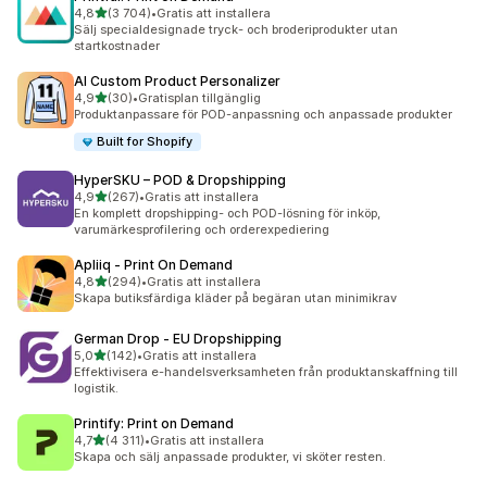
av 5 stjärnor
4,8
(3 704)
•
Gratis att installera
3704 recensioner totalt
Sälj specialdesignade tryck- och broderiprodukter utan
startkostnader
AI Custom Product Personalizer
av 5 stjärnor
4,9
(30)
•
Gratisplan tillgänglig
30 recensioner totalt
Produktanpassare för POD-anpassning och anpassade produkter
Built for Shopify
HyperSKU – POD & Dropshipping
av 5 stjärnor
4,9
(267)
•
Gratis att installera
267 recensioner totalt
En komplett dropshipping- och POD-lösning för inköp,
varumärkesprofilering och orderexpediering
Apliiq ‑ Print On Demand
av 5 stjärnor
4,8
(294)
•
Gratis att installera
294 recensioner totalt
Skapa butiksfärdiga kläder på begäran utan minimikrav
German Drop ‑ EU Dropshipping
av 5 stjärnor
5,0
(142)
•
Gratis att installera
142 recensioner totalt
Effektivisera e-handelsverksamheten från produktanskaffning till
logistik.
Printify: Print on Demand
av 5 stjärnor
4,7
(4 311)
•
Gratis att installera
4311 recensioner totalt
Skapa och sälj anpassade produkter, vi sköter resten.