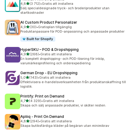
av 5 stjärnor
4,8
(3 712)
•
Gratis att installera
3712 recensioner totalt
Sälj specialdesignade tryck- och broderiprodukter utan
startkostnader
AI Custom Product Personalizer
av 5 stjärnor
4,9
(30)
•
Gratisplan tillgänglig
30 recensioner totalt
Produktanpassare för POD-anpassning och anpassade produkter
Built for Shopify
HyperSKU – POD & Dropshipping
av 5 stjärnor
4,9
(268)
•
Gratis att installera
268 recensioner totalt
En komplett dropshipping- och POD-lösning för inköp,
varumärkesprofilering och orderexpediering
German Drop ‑ EU Dropshipping
av 5 stjärnor
5,0
(143)
•
Gratis att installera
143 recensioner totalt
Effektivisera e-handelsverksamheten från produktanskaffning till
logistik.
Printify: Print on Demand
av 5 stjärnor
4,7
(4 329)
•
Gratis att installera
4329 recensioner totalt
Skapa och sälj anpassade produkter, vi sköter resten.
Apliiq ‑ Print On Demand
av 5 stjärnor
4,8
(294)
•
Gratis att installera
294 recensioner totalt
Skapa butiksfärdiga kläder på begäran utan minimikrav