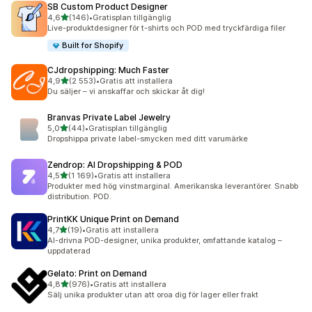
SB Custom Product Designer
av 5 stjärnor
4,6
(146)
•
Gratisplan tillgänglig
146 recensioner totalt
Live-produktdesigner för t-shirts och POD med tryckfärdiga filer
Built for Shopify
CJdropshipping: Much Faster
av 5 stjärnor
4,9
(2 553)
•
Gratis att installera
2553 recensioner totalt
Du säljer – vi anskaffar och skickar åt dig!
Branvas Private Label Jewelry
av 5 stjärnor
5,0
(44)
•
Gratisplan tillgänglig
44 recensioner totalt
Dropshippa private label-smycken med ditt varumärke
Zendrop: AI Dropshipping & POD
av 5 stjärnor
4,5
(1 169)
•
Gratis att installera
1169 recensioner totalt
Produkter med hög vinstmarginal. Amerikanska leverantörer. Snabb
distribution. POD.
PrintKK Unique Print on Demand
av 5 stjärnor
4,7
(19)
•
Gratis att installera
19 recensioner totalt
AI-drivna POD-designer, unika produkter, omfattande katalog –
uppdaterad
Gelato: Print on Demand
av 5 stjärnor
4,8
(976)
•
Gratis att installera
976 recensioner totalt
Sälj unika produkter utan att oroa dig för lager eller frakt