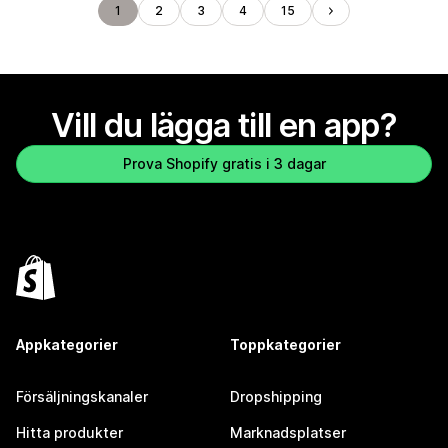
1
2
3
4
15
Vill du lägga till en app?
Prova Shopify gratis i 3 dagar
Appkategorier
Toppkategorier
Försäljningskanaler
Dropshipping
Hitta produkter
Marknadsplatser