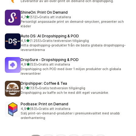
Leverantör av all-over-print on demand och dropshipping.
ShineOn: Print On Demand
av 5 stjärnor
4,7
(512)
•
Gratis att installera
512 recensioner totalt
Personligt anpassade print on demand-smycken, presenter och
kläder
Auto DS: AI Dropshipping & POD
av 5 stjärnor
4,5
(1 255)
•
Gratis testversion tillgänglig
1255 recensioner totalt
Hitta dropshipping-produkter från de bästa globala dropshipping-
leverantörerna
DropSure ‑ Dropshipping & POD
av 5 stjärnor
4,9
(53)
•
Gratis att installera
53 recensioner totalt
Dropshipping och POD med över 1 miljon produkter och globala
leverantörer
Dripshipper: Coffee & Tea
av 5 stjärnor
4,7
(137)
•
Gratis testversion tillgänglig
137 recensioner totalt
Dropshipping av kaffe och te med ditt eget varumärke.
Podbase: Print on Demand
av 5 stjärnor
4,9
(83)
•
Gratis att installera
83 recensioner totalt
Sälj print-on-demand-produkter i premiumkvalitet med snabb
orderhantering