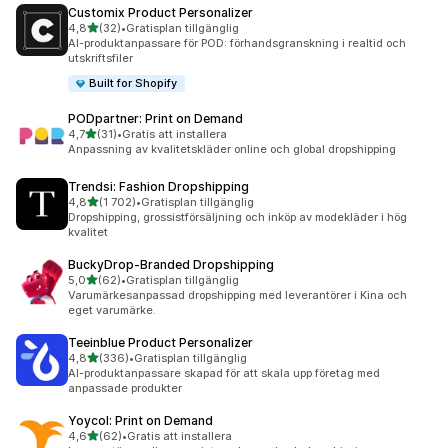
Customix Product Personalizer
av 5 stjärnor
4,8
(32)
•
Gratisplan tillgänglig
32 recensioner totalt
AI-produktanpassare för POD: förhandsgranskning i realtid och
utskriftsfiler
Built for Shopify
PODpartner: Print on Demand
av 5 stjärnor
4,7
(31)
•
Gratis att installera
31 recensioner totalt
Anpassning av kvalitetskläder online och global dropshipping
Trendsi: Fashion Dropshipping
av 5 stjärnor
4,8
(1 702)
•
Gratisplan tillgänglig
1702 recensioner totalt
Dropshipping, grossistförsäljning och inköp av modekläder i hög
kvalitet
BuckyDrop‑Branded Dropshipping
av 5 stjärnor
5,0
(62)
•
Gratisplan tillgänglig
62 recensioner totalt
Varumärkesanpassad dropshipping med leverantörer i Kina och
eget varumärke.
Teeinblue Product Personalizer
av 5 stjärnor
4,8
(336)
•
Gratisplan tillgänglig
336 recensioner totalt
AI-produktanpassare skapad för att skala upp företag med
anpassade produkter
Yoycol: Print on Demand
av 5 stjärnor
4,6
(62)
•
Gratis att installera
62 recensioner totalt