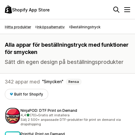
Shopify App Store
Hitta produkter
Inköpsalternativ
Beställningstryck
Alla appar för beställningstryck med funktioner
för smycken
Sätt din egen design på beställningsprodukter
342 appar med
Smycken
Rensa
Built for Shopify
NinjaPOD: DTF Print on Demand
av 5 stjärnor
4,4
(70)
•
Gratis att installera
70 recensioner totalt
Sälj 2 500+ anpassade DTF-produkter för print on demand via
dropshipping
Printful: Print on Demand