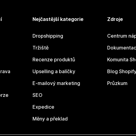
í
Nejčastější kategorie
Zdroje
Dropshipping
Centrum náp
Tržiště
Dokumentace
Recenze produktů
Komunita Sh
rava
Upselling a balíčky
Blog Shopif
E-mailový marketing
Průzkum
erze
SEO
Expedice
Měny a překlad