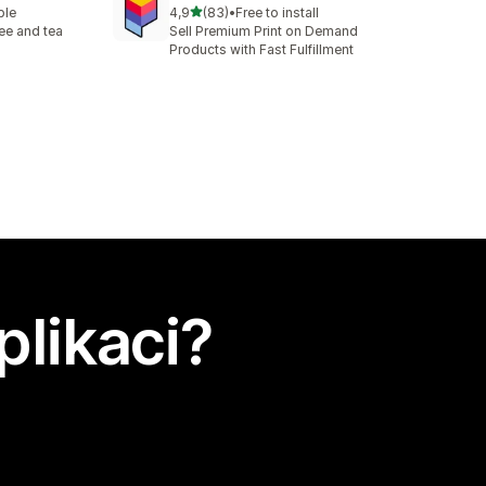
z 5 hvězd
ble
4,9
(83)
•
Free to install
6
Celkový počet recenzí: 83
fee and tea
Sell Premium Print on Demand
Products with Fast Fulfillment
plikaci?