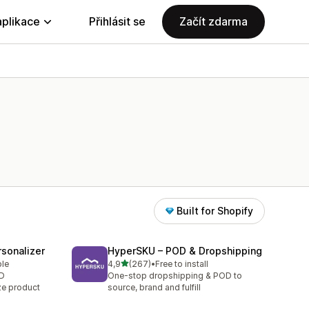
aplikace
Přihlásit se
Začít zdarma
Built for Shopify
sonalizer
HyperSKU – POD & Dropshipping
z 5 hvězd
ble
4,9
(267)
•
Free to install
Celkový počet recenzí: 267
OD
One-stop dropshipping & POD to
ze product
source, brand and fulfill