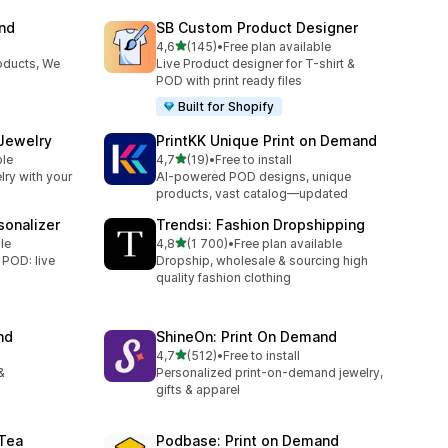
and
SB Custom Product Designer
z 5 hvězd
l
4,6
(145)
•
Free plan available
22
Celkový počet recenzí: 145
oducts, We
Live Product designer for T-shirt &
POD with print ready files
Built for Shopify
 Jewelry
PrintKK Unique Print on Demand
z 5 hvězd
ble
4,7
(19)
•
Free to install
Celkový počet recenzí: 19
lry with your
AI-powered POD designs, unique
products, vast catalog—updated
sonalizer
Trendsi: Fashion Dropshipping
z 5 hvězd
le
4,8
(1 700)
•
Free plan available
Celkový počet recenzí: 1700
 POD: live
Dropship, wholesale & sourcing high
quality fashion clothing
nd
ShineOn: Print On Demand
z 5 hvězd
4,7
(512)
•
Free to install
Celkový počet recenzí: 512
&
Personalized print-on-demand jewelry,
gifts & apparel
 Tea
Podbase: Print on Demand