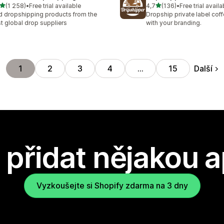
z 5 hvězd
z 5 hvězd
(1 258)
•
Free trial available
4,7
(136)
•
Free trial availa
kový počet recenzí: 1258
Celkový počet recenzí: 13
d dropshipping products from the
Dropship private label cof
t global drop suppliers
with your branding.
Další
1
2
3
4
…
15
přidat nějakou a
Vyzkoušejte si Shopify zdarma na 3 dny