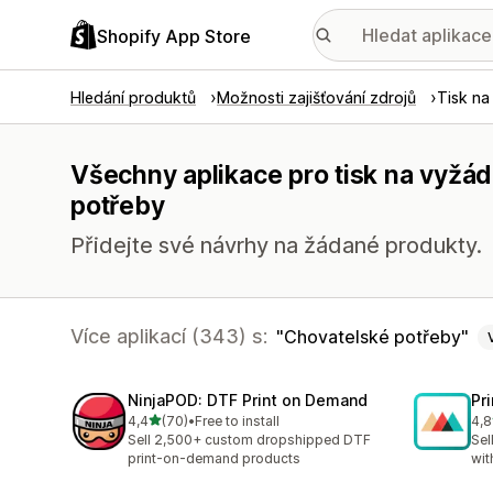
Shopify App Store
Hledání produktů
Možnosti zajišťování zdrojů
Tisk na
Všechny aplikace pro tisk na vyžád
potřeby
Přidejte své návrhy na žádané produkty.
Více aplikací (343) s:
Chovatelské potřeby
NinjaPOD: DTF Print on Demand
Pr
z 5 hvězd
4,4
(70)
•
Free to install
4,8
Celkový počet recenzí: 70
Cel
Sell 2,500+ custom dropshipped DTF
Sel
print-on-demand products
wit