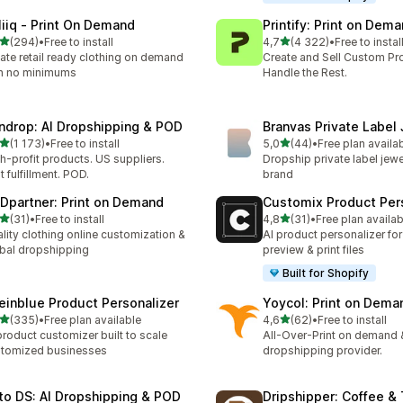
liiq ‑ Print On Demand
Printify: Print on Dem
z 5 hvězd
z 5 hvězd
(294)
•
Free to install
4,7
(4 322)
•
Free to instal
kový počet recenzí: 294
Celkový počet recenzí: 43
ate retail ready clothing on demand
Create and Sell Custom Pr
h no minimums
Handle the Rest.
ndrop: AI Dropshipping & POD
Branvas Private Label
z 5 hvězd
z 5 hvězd
(1 173)
•
Free to install
5,0
(44)
•
Free plan availa
kový počet recenzí: 1173
Celkový počet recenzí: 44
h-profit products. US suppliers.
Dropship private label jewe
t fulfillment. POD.
brand
Dpartner: Print on Demand
Customix Product Per
z 5 hvězd
z 5 hvězd
(31)
•
Free to install
4,8
(31)
•
Free plan availab
kový počet recenzí: 31
Celkový počet recenzí: 31
lity clothing online customization &
AI product personalizer for
bal dropshipping
preview & print files
Built for Shopify
einblue Product Personalizer
Yoycol: Print on Dema
z 5 hvězd
z 5 hvězd
(335)
•
Free plan available
4,6
(62)
•
Free to install
kový počet recenzí: 335
Celkový počet recenzí: 62
product customizer built to scale
All-Over-Print on demand 
tomized businesses
dropshipping provider.
to DS: AI Dropshipping & POD
Dripshipper: Coffee &