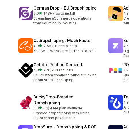
German Drop ‑ EU Dropshipping
Ap
z 5 hvězd
5,0
(143)
•
Free to install
4,8
Celkový počet recenzí: 143
Cel
Streamline eCommerce operations
Cre
from sourcing to logistics.
wit
CJdropshipping: Much Faster
Ze
z 5 hvězd
4,9
(2 552)
•
Free to install
4,5
Celkový počet recenzí: 2552
Cel
You Sell - We source and ship for you!
Hig
Fas
Gelato: Print on Demand
PO
z 5 hvězd
4,8
(976)
•
Free to install
4,7
Celkový počet recenzí: 976
Cel
Sell custom creations without thinking
Qua
about stock or shipping
glo
BuckyDrop‑Branded
Te
Dropshipping
4,8
Cel
AI 
z 5 hvězd
5,0
(62)
•
Free plan available
Celkový počet recenzí: 62
cus
Branded dropshipping with China
supplier and private label.
DropSure ‑ Dropshipping & POD
Au