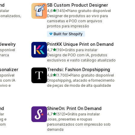
and
SB Custom Product Designer
de 5 estrelas
stalar
4,6
(145)
•
Plano gratuito disponível
145 avaliações ao todo
sonalizados,
Designer de produtos ao vivo para
camisetas e POD com arquivos
prontos para impressão
Built for Shopify
 Jewelry
PrintKK Unique Print on Demand
de 5 estrelas
isponível
4,7
(19)
•
Grátis para instalar
19 avaliações ao todo
marca
Designs de POD com IA, produtos
exclusivos e vasto catálogo atualizado
sonalizer
Trendsi: Fashion Dropshipping
de 5 estrelas
isponível
4,8
(1.700)
•
Plano gratuito disponível
1700 avaliações ao todo
os com IA
Dropshipping, atacado e fornecimento
vivo e
de peças de moda de alta qualidade
nd
ShineOn: Print On Demand
de 5 estrelas
lar
4,7
(512)
•
Grátis para instalar
512 avaliações ao todo
ng e
Joias, presentes e roupas
com
personalizados com impressão sob
demanda