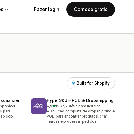
ps
Fazer login
Comece grátis
Built for Shopify
sonalizer
HyperSKU – POD & Dropshipping
de 5 estrelas
isponível
4,9
(267)
•
Grátis para instalar
267 avaliações ao todo
s para
A solução completa de dropshipping e
são sob
POD para encontrar produtos, criar
marcas e processar pedidos