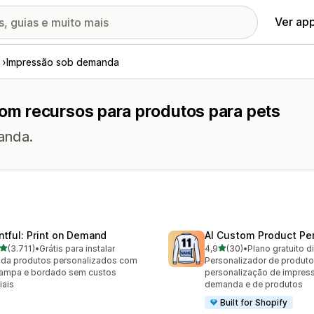
Ver ap
Impressão sob demanda
m recursos para produtos para pets
anda.
intful: Print on Demand
AI Custom Product Per
de 5 estrelas
de 5 estrelas
(3.711)
•
Grátis para instalar
4,9
(30)
•
Plano gratuito d
1 avaliações ao todo
30 avaliações ao todo
da produtos personalizados com
Personalizador de produto
ampa e bordado sem custos
personalização de impres
iais
demanda e de produtos
Built for Shopify