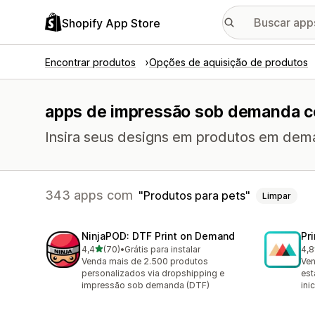
Shopify App Store
Encontrar produtos
Opções de aquisição de produtos
apps de impressão sob demanda co
Insira seus designs em produtos em dem
343 apps com
Produtos para pets
Limpar
NinjaPOD: DTF Print on Demand
Pr
de 5 estrelas
4,4
(70)
•
Grátis para instalar
4,8
70 avaliações ao todo
371
Venda mais de 2.500 produtos
Ven
personalizados via dropshipping e
est
impressão sob demanda (DTF)
inic