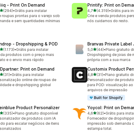
liiq ‑ Print On Demand
Printify: Print on Dem
de 5 estrelas
de 5 estrelas
(294)
•
Grátis para instalar
4,7
(4.319)
•
Grátis para in
 avaliações ao todo
4319 avaliações ao todo
e roupas prontas para o varejo sob
Crie e venda produtos per
manda e sem quantidades mínimas
nós cuidamos do resto.
ndrop ‑ Dropshipping & POD
Branvas Private Label
de 5 estrelas
de 5 estrelas
(1.173)
•
Grátis para instalar
5,0
(44)
•
Plano gratuito d
3 avaliações ao todo
44 avaliações ao todo
da produtos com o preço mais
Dropshipping de joias de 
ato e o envio mais rápido
própria com a sua marca
Dpartner: Print on Demand
Customix Product Per
de 5 estrelas
de 5 estrelas
(31)
•
Grátis para instalar
4,8
(31)
•
Plano gratuito d
avaliações ao todo
31 avaliações ao todo
sonalização online de roupas de
Personalizador de produt
lidade e dropshipping global
para POD: visualização ao 
arquivos de impressão
Built for Shopify
einblue Product Personalizer
Yoycol: Print on Dema
de 5 estrelas
de 5 estrelas
(335)
•
Plano gratuito disponível
4,6
(62)
•
Grátis para insta
 avaliações ao todo
62 avaliações ao todo
sonalizador de produtos com IA
Fornecedor de dropshippi
ado para escalar negócios de itens
impressão sob demanda 
sonalizados
estampa total.