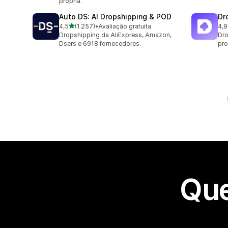
própria.
Auto DS: AI Dropshipping & POD
Dr
de 5 estrelas
4,5
(1.257)
•
Avaliação gratuita
4,9
1257 avaliações ao todo
52 
Dropshipping da AliExpress, Amazon,
Dro
Dsers e 6918 fornecedores.
pro
Que