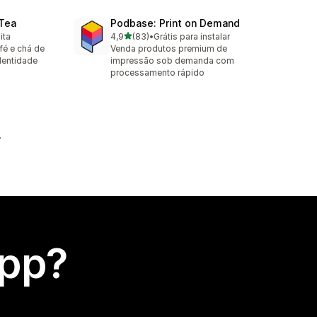
 Tea
Podbase: Print on Demand
de 5 estrelas
ita
4,9
(83)
•
Grátis para instalar
83 avaliações ao todo
fé e chá de
Venda produtos premium de
dentidade
impressão sob demanda com
processamento rápido
app?