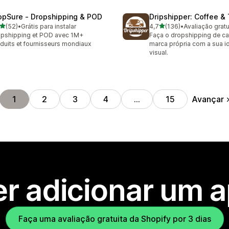
opSure ‑ Dropshipping & POD
Dripshipper: Coffee &
de 5 estrelas
de 5 estrelas
(52)
•
Grátis para instalar
4,7
(136)
•
Avaliação gratu
avaliações ao todo
136 avaliações ao todo
pshipping et POD avec 1M+
Faça o dropshipping de ca
duits et fournisseurs mondiaux
marca própria com a sua i
visual.
Avançar
1
2
3
4
…
15
r adicionar um 
Faça uma avaliação gratuita da Shopify por 3 dias