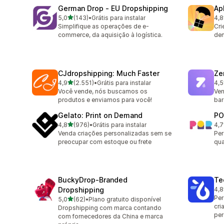
German Drop ‑ EU Dropshipping
Ap
de 5 estrelas
5,0
(143)
•
Grátis para instalar
4,8
143 avaliações ao todo
294
Simplifique as operações de e-
Cri
commerce, da aquisição à logística.
de
CJdropshipping: Much Faster
Ze
de 5 estrelas
4,9
(2.551)
•
Grátis para instalar
4,5
2551 avaliações ao todo
117
Você vende, nós buscamos os
Ven
produtos e enviamos para você!
bar
Gelato: Print on Demand
PO
de 5 estrelas
4,8
(976)
•
Grátis para instalar
4,7
976 avaliações ao todo
31 
Venda criações personalizadas sem se
Per
preocupar com estoque ou frete
qua
BuckyDrop‑Branded
Te
Dropshipping
4,8
335
Per
de 5 estrelas
5,0
(62)
•
Plano gratuito disponível
62 avaliações ao todo
cri
Dropshipping com marca contando
per
com fornecedores da China e marca