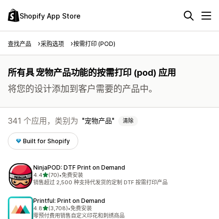
Shopify App Store
查找产品
采购选项
按需打印 (POD)
所有具 宠物产品功能的按需打印 (pod) 应用
将您的设计添加到客户需要的产品中。
341 个应用，类别为
宠物产品
清除
Built for Shopify
NinjaPOD: DTF Print on Demand
星（满分 5 星）
4.4
(70)
•
免费安装
总共 70 条评论
销售超过 2,500 种支持代发货的定制 DTF 按需打印产品
Printful: Print on Demand
星（满分 5 星）
4.8
(3,708)
•
免费安装
总共 3708 条评论
零预付费用销售自定义印花和刺绣商品