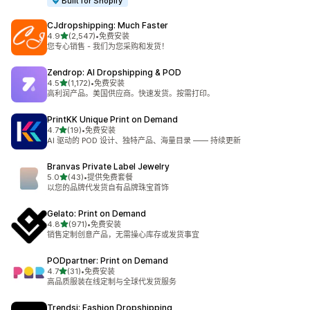
Built for Shopify
CJdropshipping: Much Faster
星（满分 5 星）
4.9
(2,547)
•
免费安装
总共 2547 条评论
您专心销售 - 我们为您采购和发货！
Zendrop: AI Dropshipping & POD
星（满分 5 星）
4.5
(1,172)
•
免费安装
总共 1172 条评论
高利润产品。美国供应商。快速发货。按需打印。
PrintKK Unique Print on Demand
星（满分 5 星）
4.7
(19)
•
免费安装
总共 19 条评论
AI 驱动的 POD 设计、独特产品、海量目录 —— 持续更新
Branvas Private Label Jewelry
星（满分 5 星）
5.0
(43)
•
提供免费套餐
总共 43 条评论
以您的品牌代发货自有品牌珠宝首饰
Gelato: Print on Demand
星（满分 5 星）
4.8
(971)
•
免费安装
总共 971 条评论
销售定制创意产品，无需操心库存或发货事宜
PODpartner: Print on Demand
星（满分 5 星）
4.7
(31)
•
免费安装
总共 31 条评论
高品质服装在线定制与全球代发货服务
Trendsi: Fashion Dropshipping