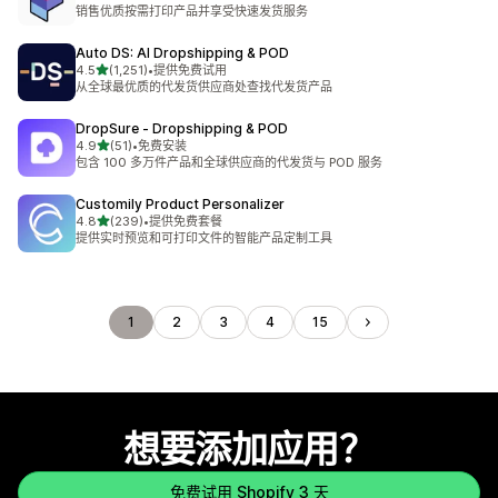
总共 83 条评论
销售优质按需打印产品并享受快速发货服务
Auto DS: AI Dropshipping & POD
星（满分 5 星）
4.5
(1,251)
•
提供免费试用
总共 1251 条评论
从全球最优质的代发货供应商处查找代发货产品
DropSure ‑ Dropshipping & POD
星（满分 5 星）
4.9
(51)
•
免费安装
总共 51 条评论
包含 100 多万件产品和全球供应商的代发货与 POD 服务
Customily Product Personalizer
星（满分 5 星）
4.8
(239)
•
提供免费套餐
总共 239 条评论
提供实时预览和可打印文件的智能产品定制工具
1
2
3
4
15
想要添加应用？
免费试用 Shopify 3 天