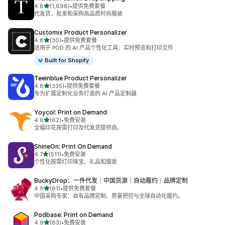
星（满分 5 星）
4.8
(1,698)
•
提供免费套餐
总共 1698 条评论
代发货、批发和采购高品质时尚服装
Customix Product Personalizer
星（满分 5 星）
4.8
(30)
•
提供免费套餐
总共 30 条评论
适用于 POD 的 AI 产品个性化工具：实时预览和打印文件
Built for Shopify
Teeinblue Product Personalizer
星（满分 5 星）
4.8
(335)
•
提供免费套餐
总共 335 条评论
专为扩展定制化业务打造的 AI 产品定制器
Yoycol: Print on Demand
星（满分 5 星）
4.6
(62)
•
免费安装
总共 62 条评论
全幅印花按需打印及代发货提供商。
ShineOn: Print On Demand
星（满分 5 星）
4.7
(511)
•
免费安装
总共 511 条评论
个性化按需打印珠宝、礼品和服装
BuckyDrop：一件代发｜中国货源｜自动履约｜品牌定制
星（满分 5 星）
4.9
(61)
•
提供免费套餐
总共 61 条评论
中国采购专家：自有品牌定制、质量把控与全球自动化履约。
Podbase: Print on Demand
星（满分 5 星）
4.9
(83)
•
免费安装