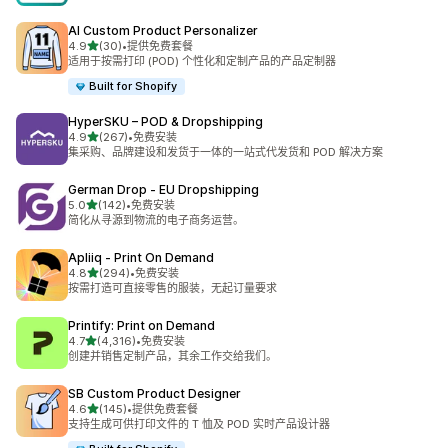
AI Custom Product Personalizer
星（满分 5 星）
4.9
(30)
•
提供免费套餐
总共 30 条评论
适用于按需打印 (POD) 个性化和定制产品的产品定制器
Built for Shopify
HyperSKU – POD & Dropshipping
星（满分 5 星）
4.9
(267)
•
免费安装
总共 267 条评论
集采购、品牌建设和发货于一体的一站式代发货和 POD 解决方案
German Drop ‑ EU Dropshipping
星（满分 5 星）
5.0
(142)
•
免费安装
总共 142 条评论
简化从寻源到物流的电子商务运营。
Apliiq ‑ Print On Demand
星（满分 5 星）
4.8
(294)
•
免费安装
总共 294 条评论
按需打造可直接零售的服装，无起订量要求
Printify: Print on Demand
星（满分 5 星）
4.7
(4,316)
•
免费安装
总共 4316 条评论
创建并销售定制产品，其余工作交给我们。
SB Custom Product Designer
星（满分 5 星）
4.6
(145)
•
提供免费套餐
总共 145 条评论
支持生成可供打印文件的 T 恤及 POD 实时产品设计器