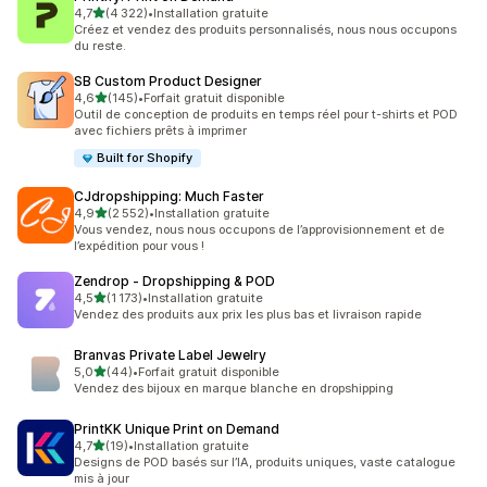
étoile(s) sur 5
4,7
(4 322)
•
Installation gratuite
4322 avis au total
Créez et vendez des produits personnalisés, nous nous occupons
du reste.
SB Custom Product Designer
étoile(s) sur 5
4,6
(145)
•
Forfait gratuit disponible
145 avis au total
Outil de conception de produits en temps réel pour t-shirts et POD
avec fichiers prêts à imprimer
Built for Shopify
CJdropshipping: Much Faster
étoile(s) sur 5
4,9
(2 552)
•
Installation gratuite
2552 avis au total
Vous vendez, nous nous occupons de l’approvisionnement et de
l’expédition pour vous !
Zendrop ‑ Dropshipping & POD
étoile(s) sur 5
4,5
(1 173)
•
Installation gratuite
1173 avis au total
Vendez des produits aux prix les plus bas et livraison rapide
Branvas Private Label Jewelry
étoile(s) sur 5
5,0
(44)
•
Forfait gratuit disponible
44 avis au total
Vendez des bijoux en marque blanche en dropshipping
PrintKK Unique Print on Demand
étoile(s) sur 5
4,7
(19)
•
Installation gratuite
19 avis au total
Designs de POD basés sur l’IA, produits uniques, vaste catalogue
mis à jour