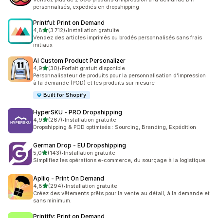
personnalisés, expédiés en dropshipping
Printful: Print on Demand
étoile(s) sur 5
4,8
(3 712)
•
Installation gratuite
3712 avis au total
Vendez des articles imprimés ou brodés personnalisés sans frais
initiaux
AI Custom Product Personalizer
étoile(s) sur 5
4,9
(30)
•
Forfait gratuit disponible
30 avis au total
Personnalisateur de produits pour la personnalisation d'impression
à la demande (POD) et les produits sur mesure
Built for Shopify
HyperSKU ‑ PRO Dropshipping
étoile(s) sur 5
4,9
(267)
•
Installation gratuite
267 avis au total
Dropshipping & POD optimisés : Sourcing, Branding, Expédition
German Drop ‑ EU Dropshipping
étoile(s) sur 5
5,0
(143)
•
Installation gratuite
143 avis au total
Simplifiez les opérations e-commerce, du sourçage à la logistique.
Apliiq ‑ Print On Demand
étoile(s) sur 5
4,8
(294)
•
Installation gratuite
294 avis au total
Créez des vêtements prêts pour la vente au détail, à la demande et
sans minimum.
Printify: Print on Demand