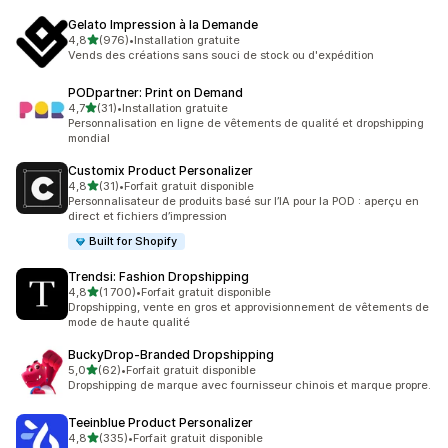
Gelato Impression à la Demande
étoile(s) sur 5
4,8
(976)
•
Installation gratuite
976 avis au total
Vends des créations sans souci de stock ou d'expédition
PODpartner: Print on Demand
étoile(s) sur 5
4,7
(31)
•
Installation gratuite
31 avis au total
Personnalisation en ligne de vêtements de qualité et dropshipping
mondial
Customix Product Personalizer
étoile(s) sur 5
4,8
(31)
•
Forfait gratuit disponible
31 avis au total
Personnalisateur de produits basé sur l’IA pour la POD : aperçu en
direct et fichiers d’impression
Built for Shopify
Trendsi: Fashion Dropshipping
étoile(s) sur 5
4,8
(1 700)
•
Forfait gratuit disponible
1700 avis au total
Dropshipping, vente en gros et approvisionnement de vêtements de
mode de haute qualité
BuckyDrop‑Branded Dropshipping
étoile(s) sur 5
5,0
(62)
•
Forfait gratuit disponible
62 avis au total
Dropshipping de marque avec fournisseur chinois et marque propre.
Teeinblue Product Personalizer
étoile(s) sur 5
4,8
(335)
•
Forfait gratuit disponible
335 avis au total