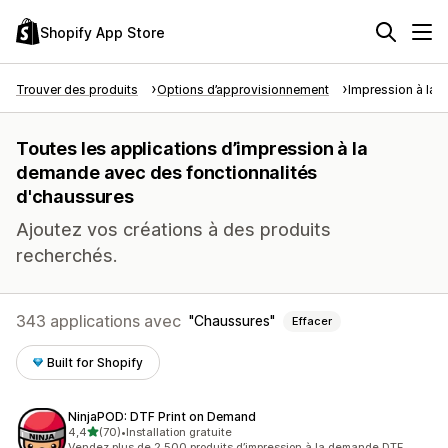
Shopify App Store
Trouver des produits
Options d’approvisionnement
Impression à la
Toutes les applications d’impression à la
demande avec des fonctionnalités
d'chaussures
Ajoutez vos créations à des produits
recherchés.
343 applications avec
Chaussures
Effacer
Built for Shopify
NinjaPOD: DTF Print on Demand
étoile(s) sur 5
4,4
(70)
•
Installation gratuite
70 avis au total
Vendez plus de 2 500 produits d’impression à la demande DTF