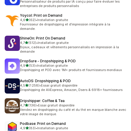
Personnalisateur de produits par IA conçu pour faire évoluer les
entreprises de produits personnalisés
Yoycol: Print on Demand
étoile(s) sur 5
4,6
(62)
•
Installation gratuite
62 avis au total
Fournisseur de dropshipping et d’impression intégrale à la
demande.
ShineOn: Print On Demand
étoile(s) sur 5
4,7
(512)
•
Installation gratuite
512 avis au total
Bijoux, cadeaux et vêtements personnalisés en impression à la
demande
DropSure ‑ Dropshipping & POD
étoile(s) sur 5
4,9
(53)
•
Installation gratuite
53 avis au total
Dropshipping et POD avec 1M+ produits et fournisseurs mondiaux
AutoDS: Dropshipping & POD
étoile(s) sur 5
4,5
(1 258)
•
Essai gratuit disponible
1258 avis au total
Dropshipping de AliExpress, Amazon, Dsers & 6918+ fournisseurs
Dripshipper: Coffee & Tea
étoile(s) sur 5
4,7
(136)
•
Essai gratuit disponible
136 avis au total
Vendez en dropshipping du café et du thé en marque blanche avec
votre image de marque.
Podbase: Print on Demand
étoile(s) sur 5
4,9
(83)
•
Installation gratuite
83 avis au total