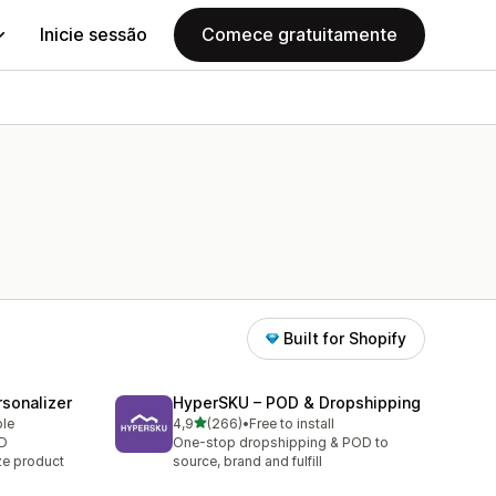
Inicie sessão
Comece gratuitamente
Built for Shopify
sonalizer
HyperSKU – POD & Dropshipping
de 5 estrelas
ble
4,9
(266)
•
Free to install
266 total de avaliações
OD
One-stop dropshipping & POD to
ze product
source, brand and fulfill