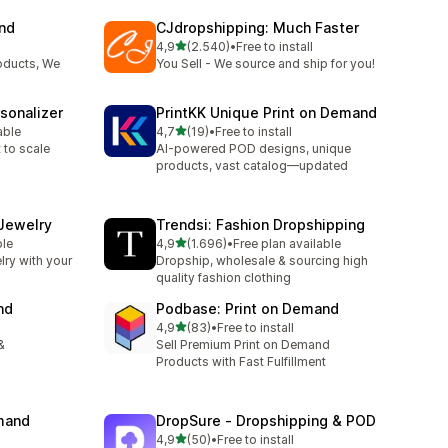
and
CJdropshipping: Much Faster
de 5 estrelas
4,9
(2.540)
•
Free to install
2540 total de avaliações
oducts, We
You Sell - We source and ship for you!
sonalizer
PrintKK Unique Print on Demand
de 5 estrelas
able
4,7
(19)
•
Free to install
19 total de avaliações
 to scale
AI-powered POD designs, unique
products, vast catalog—updated
 Jewelry
Trendsi: Fashion Dropshipping
de 5 estrelas
ble
4,9
(1.696)
•
Free plan available
1696 total de avaliações
lry with your
Dropship, wholesale & sourcing high
quality fashion clothing
nd
Podbase: Print on Demand
de 5 estrelas
4,9
(83)
•
Free to install
83 total de avaliações
&
Sell Premium Print on Demand
Products with Fast Fulfillment
emand
DropSure ‑ Dropshipping & POD
de 5 estrelas
4,9
(50)
•
Free to install
50 total de avaliações