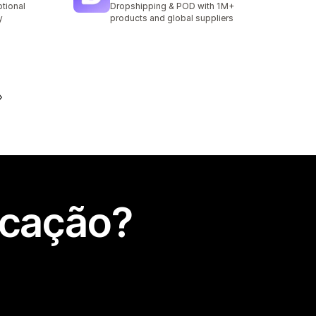
ptional
Dropshipping & POD with 1M+
y
products and global suppliers
icação?