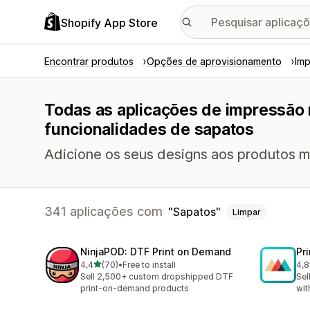
Shopify App Store
Encontrar produtos
Opções de aprovisionamento
Imp
Todas as aplicações de impressão
funcionalidades de sapatos
Adicione os seus designs aos produtos m
341 aplicações com
Sapatos
Limpar
NinjaPOD: DTF Print on Demand
Pr
de 5 estrelas
4,4
(70)
•
Free to install
4,8
70 total de avaliações
370
Sell 2,500+ custom dropshipped DTF
Sel
print-on-demand products
wit