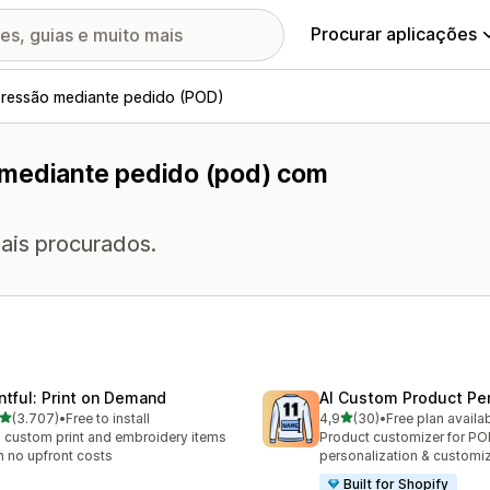
Procurar aplicações
ressão mediante pedido (POD)
 mediante pedido (pod) com
ais procurados.
intful: Print on Demand
AI Custom Product Per
de 5 estrelas
de 5 estrelas
(3.707)
•
Free to install
4,9
(30)
•
Free plan availa
7 total de avaliações
30 total de avaliações
l custom print and embroidery items
Product customizer for P
h no upfront costs
personalization & customi
Built for Shopify