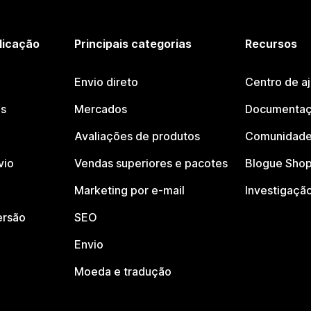
licação
Principais categorias
Recursos
Envio direto
Centro de a
os
Mercados
Documentaç
Avaliações de produtos
Comunidade
vio
Vendas superiores e pacotes
Blogue Shop
Marketing por e-mail
Investigaçã
ersão
SEO
Envio
Moeda e tradução