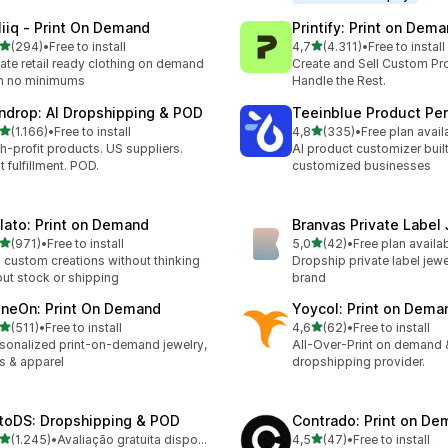
liiq ‑ Print On Demand
Printify: Print on Dem
de 5 estrelas
de 5 estrelas
(294)
•
Free to install
4,7
(4.311)
•
Free to install
 total de avaliações
4311 total de avaliações
ate retail ready clothing on demand
Create and Sell Custom Pr
h no minimums
Handle the Rest.
ndrop: AI Dropshipping & POD
Teeinblue Product Per
de 5 estrelas
de 5 estrelas
(1.166)
•
Free to install
4,8
(335)
•
Free plan avail
6 total de avaliações
335 total de avaliações
h-profit products. US suppliers.
AI product customizer built
t fulfillment. POD.
customized businesses
lato: Print on Demand
Branvas Private Label
de 5 estrelas
de 5 estrelas
(971)
•
Free to install
5,0
(42)
•
Free plan availa
 total de avaliações
42 total de avaliações
l custom creations without thinking
Dropship private label jewe
ut stock or shipping
brand
ineOn: Print On Demand
Yoycol: Print on Dema
de 5 estrelas
de 5 estrelas
(511)
•
Free to install
4,6
(62)
•
Free to install
 total de avaliações
62 total de avaliações
sonalized print-on-demand jewelry,
All-Over-Print on demand 
ts & apparel
dropshipping provider.
toDS: Dropshipping & POD
Contrado: Print on D
de 5 estrelas
de 5 estrelas
(1.245)
•
Avaliação gratuita disponível
4,5
(47)
•
Free to install
5 total de avaliações
47 total de avaliações