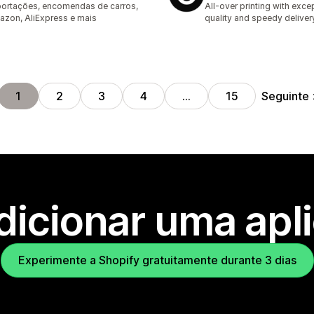
ortações, encomendas de carros,
All-over printing with exce
zon, AliExpress e mais
quality and speedy deliver
Seguinte
1
2
3
4
…
15
dicionar uma apl
Experimente a Shopify gratuitamente durante 3 dias