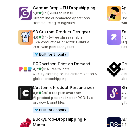
German Drop ‑ EU Dropshipping
Ap
de 5 estrelas
5,0
(141)
•
Free to install
4,8
141 total de avaliações
294
Streamline eCommerce operations
Cre
from sourcing to logistics.
wit
SB Custom Product Designer
Ze
de 5 estrelas
4,6
(144)
•
Free plan available
4,5
144 total de avaliações
116
Live Product designer for T-shirt &
Hig
POD with print ready files
Fas
Built for Shopify
PODpartner: Print on Demand
Ge
de 5 estrelas
4,7
(31)
•
Free to install
4,8
31 total de avaliações
971
Quality clothing online customization &
Sel
global dropshipping
abo
Customix Product Personalizer
Sh
de 5 estrelas
4,8
(30)
•
Free plan available
4,7
30 total de avaliações
511
AI product personalizer for POD: live
Per
preview & print files
gif
Built for Shopify
BuckyDrop‑Dropshipping e
Au
Marca
4,5
124