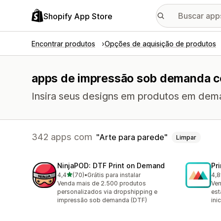
Shopify App Store
Encontrar produtos
Opções de aquisição de produtos
apps de impressão sob demanda co
Insira seus designs em produtos em dem
342 apps com
Arte para parede
Limpar
NinjaPOD: DTF Print on Demand
Pr
de 5 estrelas
4,4
(70)
•
Grátis para instalar
4,8
70 avaliações ao todo
370
Venda mais de 2.500 produtos
Ven
personalizados via dropshipping e
est
impressão sob demanda (DTF)
inic