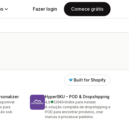
ps
Fazer login
Comece grátis
Built for Shopify
sonalizer
HyperSKU – POD & Dropshipping
de 5 estrelas
isponível
4,9
(266)
•
Grátis para instalar
266 avaliações ao todo
s para
A solução completa de dropshipping e
são sob
POD para encontrar produtos, criar
marcas e processar pedidos