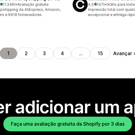
de 5 estrelas
de 5 estrelas
(1.246)
•
Avaliação gratuita
4,5
(47)
•
Grátis para insta
6 avaliações ao todo
47 avaliações ao todo
pshipping da AliExpress, Amazon,
Impressão total com qual
rs e 6918 fornecedores.
excepcional e entrega rápi
Avançar
1
2
3
4
…
15
r adicionar um 
Faça uma avaliação gratuita da Shopify por 3 dias