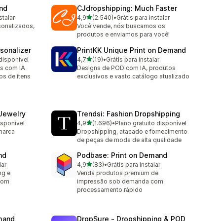
and
CJdropshipping: Much Faster
de 5 estrelas
stalar
4,9
(2.540)
•
Grátis para instalar
2540 avaliações ao todo
sonalizados,
Você vende, nós buscamos os
produtos e enviamos para você!
sonalizer
PrintKK Unique Print on Demand
de 5 estrelas
disponível
4,7
(19)
•
Grátis para instalar
19 avaliações ao todo
os com IA
Designs de POD com IA, produtos
os de itens
exclusivos e vasto catálogo atualizado
 Jewelry
Trendsi: Fashion Dropshipping
de 5 estrelas
isponível
4,9
(1.696)
•
Plano gratuito disponível
1696 avaliações ao todo
marca
Dropshipping, atacado e fornecimento
de peças de moda de alta qualidade
nd
Podbase: Print on Demand
de 5 estrelas
lar
4,9
(83)
•
Grátis para instalar
83 avaliações ao todo
ng e
Venda produtos premium de
com
impressão sob demanda com
processamento rápido
emand
DropSure ‑ Dropshipping & POD