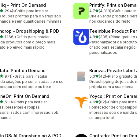
liiq ‑ Print On Demand
Printify: Print on Dem
de 5 estrelas
de 5 estrelas
(294)
•
Grátis para instalar
4,7
(4.313)
•
Grátis para in
 avaliações ao todo
4313 avaliações ao todo
e roupas prontas para o varejo sob
Crie e venda produtos per
manda e sem quantidades mínimas
nós cuidamos do resto.
ndrop ‑ Dropshipping & POD
Teeinblue Product Per
de 5 estrelas
de 5 estrelas
(1.166)
•
Grátis para instalar
4,8
(335)
•
Plano gratuito 
6 avaliações ao todo
335 avaliações ao todo
da produtos com o preço mais
Personalizador de produt
ato e o envio mais rápido
criado para escalar negóci
personalizados
lato: Print on Demand
Branvas Private Label
de 5 estrelas
de 5 estrelas
(971)
•
Grátis para instalar
5,0
(42)
•
Plano gratuito d
 avaliações ao todo
42 avaliações ao todo
da criações personalizadas sem se
Dropshipping de joias de 
ocupar com estoque ou frete
própria com a sua marca
ineOn: Print On Demand
Yoycol: Print on Dema
de 5 estrelas
de 5 estrelas
(511)
•
Grátis para instalar
4,6
(62)
•
Grátis para insta
 avaliações ao todo
62 avaliações ao todo
as, presentes e roupas
Fornecedor de dropshippi
sonalizados com impressão sob
impressão sob demanda 
manda
estampa total.
to DS: AI Dropshipping & POD
Contrado: Print on D