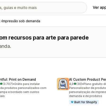
Ver ap
Impressão sob demanda
m recursos para arte para parede
anda.
intful: Print on Demand
AI Custom Product Per
de 5 estrelas
de 5 estrelas
(3.707)
•
Grátis para instalar
4,9
(30)
•
Plano gratuito d
7 avaliações ao todo
30 avaliações ao todo
da produtos personalizados com
Personalizador de produto
ampa e bordado sem custos
personalização de impres
iais
demanda e de produtos
Built for Shopify