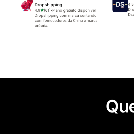
Dropshipping
4,5
124
Dro
de 5 estrelas
4,9
(61)
•
Plano gratuito disponível
61 avaliações ao todo
Dse
Dropshipping com marca contando
com fornecedores da China e marca
própria.
Que