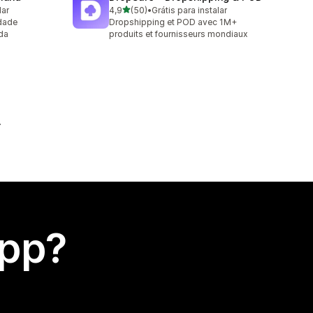
de 5 estrelas
lar
4,9
(50)
•
Grátis para instalar
50 avaliações ao todo
idade
Dropshipping et POD avec 1M+
da
produits et fournisseurs mondiaux
app?