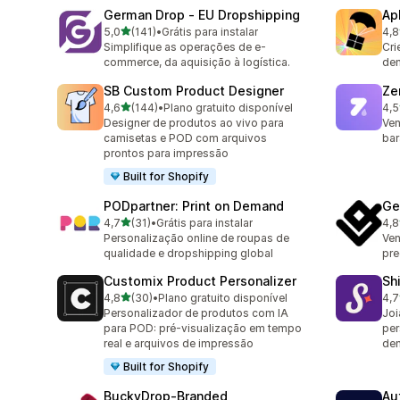
German Drop ‑ EU Dropshipping
Ap
de 5 estrelas
5,0
(141)
•
Grátis para instalar
4,8
141 avaliações ao todo
294
Simplifique as operações de e-
Cri
commerce, da aquisição à logística.
de
SB Custom Product Designer
Ze
de 5 estrelas
4,6
(144)
•
Plano gratuito disponível
4,5
144 avaliações ao todo
116
Designer de produtos ao vivo para
Ven
camisetas e POD com arquivos
bar
prontos para impressão
Built for Shopify
PODpartner: Print on Demand
Ge
de 5 estrelas
4,7
(31)
•
Grátis para instalar
4,8
31 avaliações ao todo
971
Personalização online de roupas de
Ven
qualidade e dropshipping global
pre
Customix Product Personalizer
Sh
de 5 estrelas
4,8
(30)
•
Plano gratuito disponível
4,7
30 avaliações ao todo
511
Personalizador de produtos com IA
Joi
para POD: pré-visualização em tempo
per
real e arquivos de impressão
de
Built for Shopify
BuckyDrop‑Branded
Au