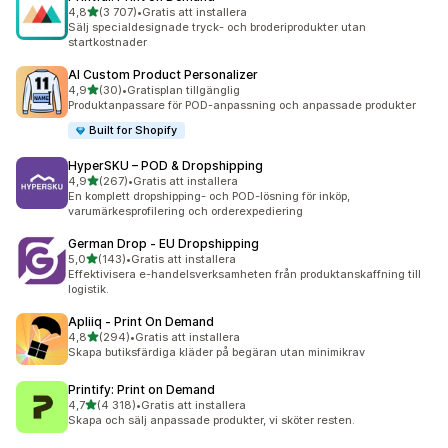
av 5 stjärnor
4,8
(3 707)
•
Gratis att installera
3707 recensioner totalt
Sälj specialdesignade tryck- och broderiprodukter utan
startkostnader
AI Custom Product Personalizer
av 5 stjärnor
4,9
(30)
•
Gratisplan tillgänglig
30 recensioner totalt
Produktanpassare för POD-anpassning och anpassade produkter
Built for Shopify
HyperSKU – POD & Dropshipping
av 5 stjärnor
4,9
(267)
•
Gratis att installera
267 recensioner totalt
En komplett dropshipping- och POD-lösning för inköp,
varumärkesprofilering och orderexpediering
German Drop ‑ EU Dropshipping
av 5 stjärnor
5,0
(143)
•
Gratis att installera
143 recensioner totalt
Effektivisera e-handelsverksamheten från produktanskaffning till
logistik.
Apliiq ‑ Print On Demand
av 5 stjärnor
4,8
(294)
•
Gratis att installera
294 recensioner totalt
Skapa butiksfärdiga kläder på begäran utan minimikrav
Printify: Print on Demand
av 5 stjärnor
4,7
(4 318)
•
Gratis att installera
4318 recensioner totalt
Skapa och sälj anpassade produkter, vi sköter resten.