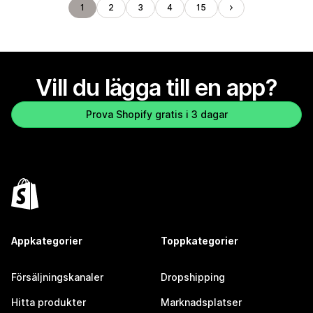
1
2
3
4
15
Vill du lägga till en app?
Prova Shopify gratis i 3 dagar
Appkategorier
Toppkategorier
Försäljningskanaler
Dropshipping
Hitta produkter
Marknadsplatser