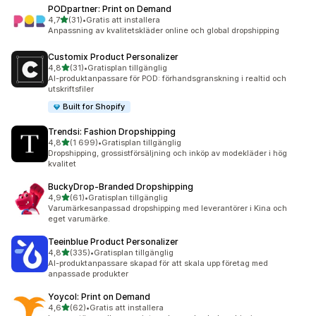
PODpartner: Print on Demand
av 5 stjärnor
4,7
(31)
•
Gratis att installera
31 recensioner totalt
Anpassning av kvalitetskläder online och global dropshipping
Customix Product Personalizer
av 5 stjärnor
4,8
(31)
•
Gratisplan tillgänglig
31 recensioner totalt
AI-produktanpassare för POD: förhandsgranskning i realtid och
utskriftsfiler
Built for Shopify
Trendsi: Fashion Dropshipping
av 5 stjärnor
4,8
(1 699)
•
Gratisplan tillgänglig
1699 recensioner totalt
Dropshipping, grossistförsäljning och inköp av modekläder i hög
kvalitet
BuckyDrop‑Branded Dropshipping
av 5 stjärnor
4,9
(61)
•
Gratisplan tillgänglig
61 recensioner totalt
Varumärkesanpassad dropshipping med leverantörer i Kina och
eget varumärke.
Teeinblue Product Personalizer
av 5 stjärnor
4,8
(335)
•
Gratisplan tillgänglig
335 recensioner totalt
AI-produktanpassare skapad för att skala upp företag med
anpassade produkter
Yoycol: Print on Demand
av 5 stjärnor
4,6
(62)
•
Gratis att installera
62 recensioner totalt