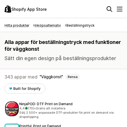
Shopify App Store
Hitta produkter
Inköpsalternativ
Beställningstryck
Alla appar för beställningstryck med funktioner
för väggkonst
Sätt din egen design på beställningsprodukter
343 appar med
Väggkonst
Rensa
Built for Shopify
NinjaPOD: DTF Print on Demand
av 5 stjärnor
4,4
(70)
•
Gratis att installera
70 recensioner totalt
Sälj 2 500+ anpassade DTF-produkter för print on demand via
dropshipping
Printful: Print on Demand