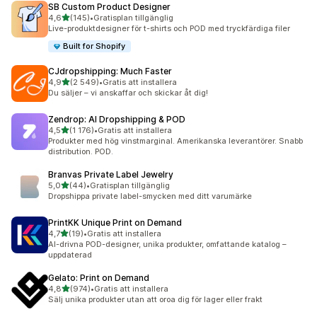
SB Custom Product Designer
av 5 stjärnor
4,6
(145)
•
Gratisplan tillgänglig
145 recensioner totalt
Live-produktdesigner för t-shirts och POD med tryckfärdiga filer
Built for Shopify
CJdropshipping: Much Faster
av 5 stjärnor
4,9
(2 549)
•
Gratis att installera
2549 recensioner totalt
Du säljer – vi anskaffar och skickar åt dig!
Zendrop: AI Dropshipping & POD
av 5 stjärnor
4,5
(1 176)
•
Gratis att installera
1176 recensioner totalt
Produkter med hög vinstmarginal. Amerikanska leverantörer. Snabb
distribution. POD.
Branvas Private Label Jewelry
av 5 stjärnor
5,0
(44)
•
Gratisplan tillgänglig
44 recensioner totalt
Dropshippa private label-smycken med ditt varumärke
PrintKK Unique Print on Demand
av 5 stjärnor
4,7
(19)
•
Gratis att installera
19 recensioner totalt
AI-drivna POD-designer, unika produkter, omfattande katalog –
uppdaterad
Gelato: Print on Demand
av 5 stjärnor
4,8
(974)
•
Gratis att installera
974 recensioner totalt
Sälj unika produkter utan att oroa dig för lager eller frakt