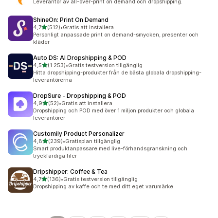
Leverantör av all-over-print on demand och dropshipping.
ShineOn: Print On Demand
av 5 stjärnor
4,7
(512)
•
Gratis att installera
512 recensioner totalt
Personligt anpassade print on demand-smycken, presenter och
kläder
Auto DS: AI Dropshipping & POD
av 5 stjärnor
4,5
(1 253)
•
Gratis testversion tillgänglig
1253 recensioner totalt
Hitta dropshipping-produkter från de bästa globala dropshipping-
leverantörerna
DropSure ‑ Dropshipping & POD
av 5 stjärnor
4,9
(52)
•
Gratis att installera
52 recensioner totalt
Dropshipping och POD med över 1 miljon produkter och globala
leverantörer
Customily Product Personalizer
av 5 stjärnor
4,8
(239)
•
Gratisplan tillgänglig
239 recensioner totalt
Smart produktanpassare med live-förhandsgranskning och
tryckfärdiga filer
Dripshipper: Coffee & Tea
av 5 stjärnor
4,7
(136)
•
Gratis testversion tillgänglig
136 recensioner totalt
Dropshipping av kaffe och te med ditt eget varumärke.