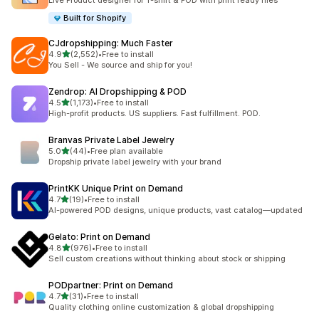
Live Product designer for T-shirt & POD with print ready files
Built for Shopify
CJdropshipping: Much Faster
เต็ม 5 ดาว
4.9
(2,552)
•
Free to install
ทั้งหมด 2552 รีวิว
You Sell - We source and ship for you!
Zendrop: AI Dropshipping & POD
เต็ม 5 ดาว
4.5
(1,173)
•
Free to install
ทั้งหมด 1173 รีวิว
High-profit products. US suppliers. Fast fulfillment. POD.
Branvas Private Label Jewelry
เต็ม 5 ดาว
5.0
(44)
•
Free plan available
ทั้งหมด 44 รีวิว
Dropship private label jewelry with your brand
PrintKK Unique Print on Demand
เต็ม 5 ดาว
4.7
(19)
•
Free to install
ทั้งหมด 19 รีวิว
AI-powered POD designs, unique products, vast catalog—updated
Gelato: Print on Demand
เต็ม 5 ดาว
4.8
(976)
•
Free to install
ทั้งหมด 976 รีวิว
Sell custom creations without thinking about stock or shipping
PODpartner: Print on Demand
เต็ม 5 ดาว
4.7
(31)
•
Free to install
ทั้งหมด 31 รีวิว
Quality clothing online customization & global dropshipping