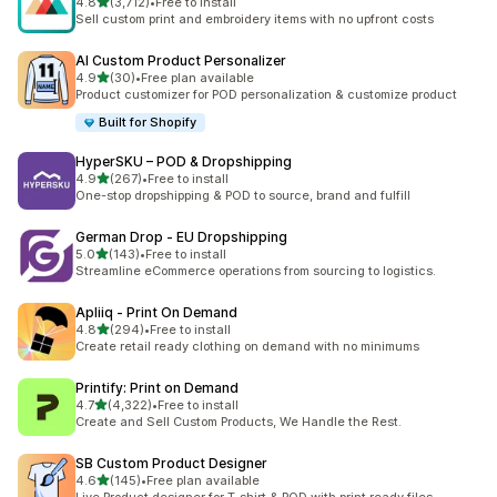
เต็ม 5 ดาว
4.8
(3,712)
•
Free to install
ทั้งหมด 3712 รีวิว
Sell custom print and embroidery items with no upfront costs
AI Custom Product Personalizer
เต็ม 5 ดาว
4.9
(30)
•
Free plan available
ทั้งหมด 30 รีวิว
Product customizer for POD personalization & customize product
Built for Shopify
HyperSKU – POD & Dropshipping
เต็ม 5 ดาว
4.9
(267)
•
Free to install
ทั้งหมด 267 รีวิว
One-stop dropshipping & POD to source, brand and fulfill
German Drop ‑ EU Dropshipping
เต็ม 5 ดาว
5.0
(143)
•
Free to install
ทั้งหมด 143 รีวิว
Streamline eCommerce operations from sourcing to logistics.
Apliiq ‑ Print On Demand
เต็ม 5 ดาว
4.8
(294)
•
Free to install
ทั้งหมด 294 รีวิว
Create retail ready clothing on demand with no minimums
Printify: Print on Demand
เต็ม 5 ดาว
4.7
(4,322)
•
Free to install
ทั้งหมด 4322 รีวิว
Create and Sell Custom Products, We Handle the Rest.
SB Custom Product Designer
เต็ม 5 ดาว
4.6
(145)
•
Free plan available
ทั้งหมด 145 รีวิว