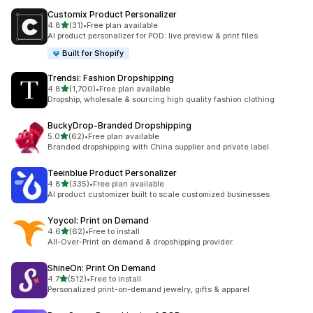
Customix Product Personalizer
เต็ม 5 ดาว
4.8
(31)
•
Free plan available
ทั้งหมด 31 รีวิว
AI product personalizer for POD: live preview & print files
Built for Shopify
Trendsi: Fashion Dropshipping
เต็ม 5 ดาว
4.8
(1,700)
•
Free plan available
ทั้งหมด 1700 รีวิว
Dropship, wholesale & sourcing high quality fashion clothing
BuckyDrop‑Branded Dropshipping
เต็ม 5 ดาว
5.0
(62)
•
Free plan available
ทั้งหมด 62 รีวิว
Branded dropshipping with China supplier and private label.
Teeinblue Product Personalizer
เต็ม 5 ดาว
4.8
(335)
•
Free plan available
ทั้งหมด 335 รีวิว
AI product customizer built to scale customized businesses
Yoycol: Print on Demand
เต็ม 5 ดาว
4.6
(62)
•
Free to install
ทั้งหมด 62 รีวิว
All-Over-Print on demand & dropshipping provider.
ShineOn: Print On Demand
เต็ม 5 ดาว
4.7
(512)
•
Free to install
ทั้งหมด 512 รีวิว
Personalized print-on-demand jewelry, gifts & apparel