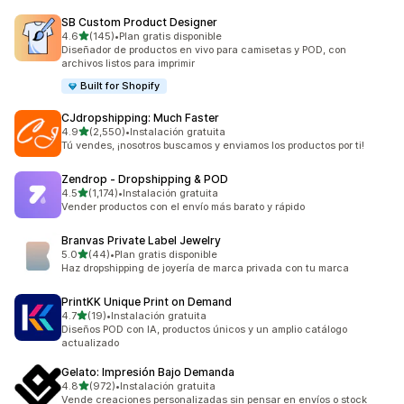
SB Custom Product Designer
de 5 estrellas
4.6
(145)
•
Plan gratis disponible
145 reseñas en total
Diseñador de productos en vivo para camisetas y POD, con
archivos listos para imprimir
Built for Shopify
CJdropshipping: Much Faster
de 5 estrellas
4.9
(2,550)
•
Instalación gratuita
2550 reseñas en total
Tú vendes, ¡nosotros buscamos y enviamos los productos por ti!
Zendrop ‑ Dropshipping & POD
de 5 estrellas
4.5
(1,174)
•
Instalación gratuita
1174 reseñas en total
Vender productos con el envío más barato y rápido
Branvas Private Label Jewelry
de 5 estrellas
5.0
(44)
•
Plan gratis disponible
44 reseñas en total
Haz dropshipping de joyería de marca privada con tu marca
PrintKK Unique Print on Demand
de 5 estrellas
4.7
(19)
•
Instalación gratuita
19 reseñas en total
Diseños POD con IA, productos únicos y un amplio catálogo
actualizado
Gelato: Impresión Bajo Demanda
de 5 estrellas
4.8
(972)
•
Instalación gratuita
972 reseñas en total
Vende creaciones personalizadas sin pensar en envíos o stock