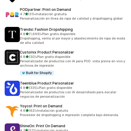
PODpartner: Print on Demand
de 5 estrellas
4.7
(31)
•
Instalación gratuita
31 reseñas en total
Personalización en línea de ropa de calidad y dropshipping global
Trendsi: Fashion Dropshipping
de 5 estrellas
4.8
(1,699)
•
Plan gratis disponible
1699 reseñas en total
Dropshipping, venta al por mayor y abastecimiento de ropa de moda
de alta calidad
Customix Product Personalizer
de 5 estrellas
4.8
(30)
•
Plan gratis disponible
30 reseñas en total
Personalizador de productos con IA para POD: vista previa en vivo y
archivos de impresión
Built for Shopify
Teeinblue Product Personalizer
de 5 estrellas
4.8
(335)
•
Plan gratis disponible
335 reseñas en total
Personalizador de productos con IA desarrollado para escalar
negocios de personalización
Yoycol: Print on Demand
de 5 estrellas
4.6
(62)
•
Instalación gratuita
62 reseñas en total
Proveedor de dropshipping e impresión completa bajo demanda.
ShineOn: Print On Demand
de 5 estrellas
4.7
(511)
•
Instalación gratuita