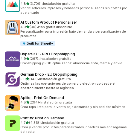
de 5 estrellas
4.8
(3,709)
•
Instalación gratuita
3709 reseñas en total
Vende artículos impresos y bordados personalizados sin costos por
adelantado
AI Custom Product Personalizer
de 5 estrellas
4.9
(30)
•
Plan gratis disponible
30 reseñas en total
Personalizador para impresión bajo demanda y personalización de
productos
Built for Shopify
HyperSKU ‑ PRO Dropshipping
de 5 estrellas
4.9
(267)
•
Instalación gratuita
267 reseñas en total
Dropshipping y POD optimizados: abastecimiento, marca y envío
German Drop ‑ EU Dropshipping
de 5 estrellas
5.0
(143)
•
Instalación gratuita
143 reseñas en total
Optimiza las operaciones de comercio electrónico desde el
abastecimiento hasta la logística.
Apliiq ‑ Print On Demand
de 5 estrellas
4.8
(294)
•
Instalación gratuita
294 reseñas en total
Crea ropa lista para la venta bajo demanda y sin pedidos mínimos
Printify: Print on Demand
de 5 estrellas
4.7
(4,318)
•
Instalación gratuita
4318 reseñas en total
Crea y vende productos personalizados, nosotros nos encargamos
del resto.