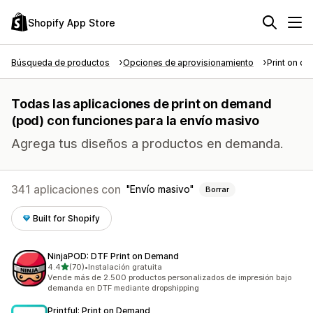
Shopify App Store
Búsqueda de productos
Opciones de aprovisionamiento
Print on d
Todas las aplicaciones de print on demand
(pod) con funciones para la envío masivo
Agrega tus diseños a productos en demanda.
341 aplicaciones con
Envío masivo
Borrar
Built for Shopify
NinjaPOD: DTF Print on Demand
de 5 estrellas
4.4
(70)
•
Instalación gratuita
70 reseñas en total
Vende más de 2.500 productos personalizados de impresión bajo
demanda en DTF mediante dropshipping
Printful: Print on Demand