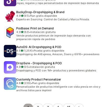
511 reseñas en total
Joyas, regalos y ropa personalizados de impresión bajo demanda
BuckyDrop‑Dropshipping & Brand
de 5 estrellas
4.9
(61)
•
Plan gratis disponible
61 reseñas en total
Experto en Sourcing: Control de Calidad y Marca Privada.
Podbase: Print on Demand
de 5 estrellas
4.9
(83)
•
Instalación gratuita
83 reseñas en total
Vende productos prémium de impresión bajo demanda con
preparación rápida de pedidos
AutoDS: AI Dropshipping & POD
de 5 estrellas
4.5
(1,254)
•
Prueba gratis disponible
1254 reseñas en total
Dropshipping de AliExpress, Amazon, Dsers y 6918+ proveedores
DropSure ‑ Dropshipping & POD
de 5 estrellas
4.9
(51)
•
Instalación gratuita
51 reseñas en total
Dropshipping y POD con 1M+ productos y proveedores globales
Customily Product Personalizer
de 5 estrellas
4.8
(239)
•
Plan gratis disponible
239 reseñas en total
Personalizador de productos inteligente con vista previa en vivo y
archivos listos para imprimir