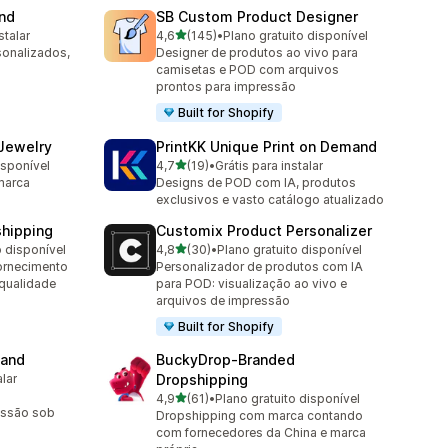
and
SB Custom Product Designer
de 5 estrelas
stalar
4,6
(145)
•
Plano gratuito disponível
145 avaliações ao todo
sonalizados,
Designer de produtos ao vivo para
camisetas e POD com arquivos
prontos para impressão
Built for Shopify
 Jewelry
PrintKK Unique Print on Demand
de 5 estrelas
isponível
4,7
(19)
•
Grátis para instalar
19 avaliações ao todo
marca
Designs de POD com IA, produtos
exclusivos e vasto catálogo atualizado
shipping
Customix Product Personalizer
de 5 estrelas
o disponível
4,8
(30)
•
Plano gratuito disponível
30 avaliações ao todo
ornecimento
Personalizador de produtos com IA
qualidade
para POD: visualização ao vivo e
arquivos de impressão
Built for Shopify
mand
BuckyDrop‑Branded
alar
Dropshipping
de 5 estrelas
4,9
(61)
•
Plano gratuito disponível
61 avaliações ao todo
essão sob
Dropshipping com marca contando
com fornecedores da China e marca