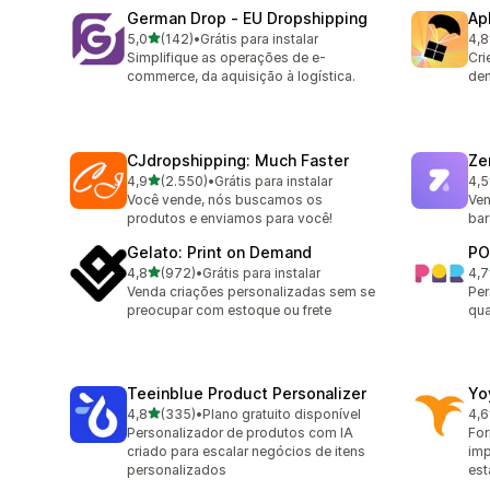
German Drop ‑ EU Dropshipping
Ap
de 5 estrelas
5,0
(142)
•
Grátis para instalar
4,8
142 avaliações ao todo
294
Simplifique as operações de e-
Cri
commerce, da aquisição à logística.
de
CJdropshipping: Much Faster
Ze
de 5 estrelas
4,9
(2.550)
•
Grátis para instalar
4,5
2550 avaliações ao todo
117
Você vende, nós buscamos os
Ven
produtos e enviamos para você!
bar
Gelato: Print on Demand
PO
de 5 estrelas
4,8
(972)
•
Grátis para instalar
4,7
972 avaliações ao todo
31 
Venda criações personalizadas sem se
Per
preocupar com estoque ou frete
qua
Teeinblue Product Personalizer
Yo
de 5 estrelas
4,8
(335)
•
Plano gratuito disponível
4,6
335 avaliações ao todo
62 
Personalizador de produtos com IA
For
criado para escalar negócios de itens
im
personalizados
est