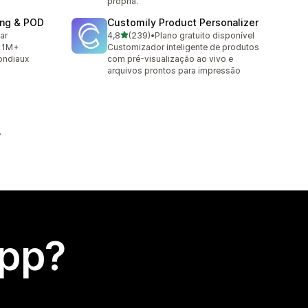
própria.
ing & POD
Customily Product Personalizer
de 5 estrelas
lar
4,8
(239)
•
Plano gratuito disponível
239 avaliações ao todo
c 1M+
Customizador inteligente de produtos
mondiaux
com pré-visualização ao vivo e
arquivos prontos para impressão
app?