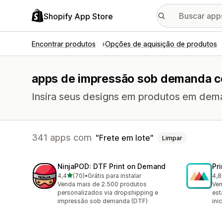
Shopify App Store
Encontrar produtos
Opções de aquisição de produtos
apps de impressão sob demanda co
Insira seus designs em produtos em dem
341 apps com
Frete em lote
Limpar
NinjaPOD: DTF Print on Demand
Pr
de 5 estrelas
4,4
(70)
•
Grátis para instalar
4,8
70 avaliações ao todo
370
Venda mais de 2.500 produtos
Ven
personalizados via dropshipping e
est
impressão sob demanda (DTF)
inic