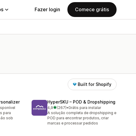
ps
Fazer login
Comece grátis
Built for Shopify
sonalizer
HyperSKU – POD & Dropshipping
de 5 estrelas
isponível
4,9
(267)
•
Grátis para instalar
267 avaliações ao todo
s para
A solução completa de dropshipping e
são sob
POD para encontrar produtos, criar
marcas e processar pedidos