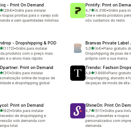
liiq ‑ Print On Demand
Printify: Print on Dem
de 5 estrelas
de 5 estrelas
(294)
•
Grátis para instalar
4,7
(4.318)
•
Grátis para in
 avaliações ao todo
4318 avaliações ao todo
e roupas prontas para o varejo sob
Crie e venda produtos per
manda e sem quantidades mínimas
nós cuidamos do resto.
ndrop ‑ Dropshipping & POD
Branvas Private Label
de 5 estrelas
de 5 estrelas
(1.172)
•
Grátis para instalar
5,0
(44)
•
Plano gratuito d
2 avaliações ao todo
44 avaliações ao todo
da produtos com o preço mais
Dropshipping de joias de 
ato e o envio mais rápido
própria com a sua marca
Dpartner: Print on Demand
Trendsi: Fashion Drop
de 5 estrelas
de 5 estrelas
(31)
•
Grátis para instalar
4,8
(1.699)
•
Plano gratuit
avaliações ao todo
1699 avaliações ao todo
sonalização online de roupas de
Dropshipping, atacado e f
lidade e dropshipping global
de peças de moda de alta 
ycol: Print on Demand
ShineOn: Print On De
de 5 estrelas
de 5 estrelas
(62)
•
Grátis para instalar
4,7
(511)
•
Grátis para inst
avaliações ao todo
511 avaliações ao todo
necedor de dropshipping e
Joias, presentes e roupas
pressão sob demanda com
personalizados com impr
ampa total.
demanda