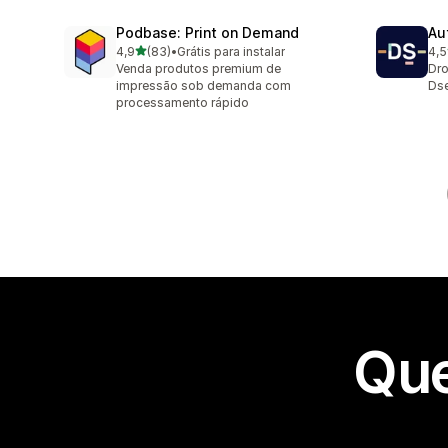
Podbase: Print on Demand
Au
de 5 estrelas
4,9
(83)
•
Grátis para instalar
4,5
83 avaliações ao todo
125
Venda produtos premium de
Dro
impressão sob demanda com
Dse
processamento rápido
Que