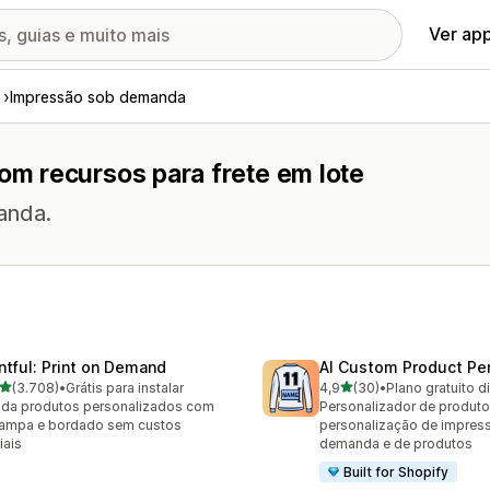
Ver ap
Impressão sob demanda
m recursos para frete em lote
anda.
intful: Print on Demand
AI Custom Product Per
de 5 estrelas
de 5 estrelas
(3.708)
•
Grátis para instalar
4,9
(30)
•
Plano gratuito d
8 avaliações ao todo
30 avaliações ao todo
da produtos personalizados com
Personalizador de produto
ampa e bordado sem custos
personalização de impres
iais
demanda e de produtos
Built for Shopify