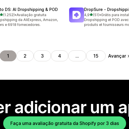
to DS: AI Dropshipping & POD
DropSure ‑ Dropshipp
de 5 estrelas
de 5 estrelas
(1.252)
•
Avaliação gratuita
4,9
(51)
•
Grátis para insta
2 avaliações ao todo
51 avaliações ao todo
pshipping da AliExpress, Amazon,
Dropshipping et POD ave
rs e 6918 fornecedores.
produits et fournisseurs 
Avançar
1
2
3
4
…
15
r adicionar um 
Faça uma avaliação gratuita da Shopify por 3 dias