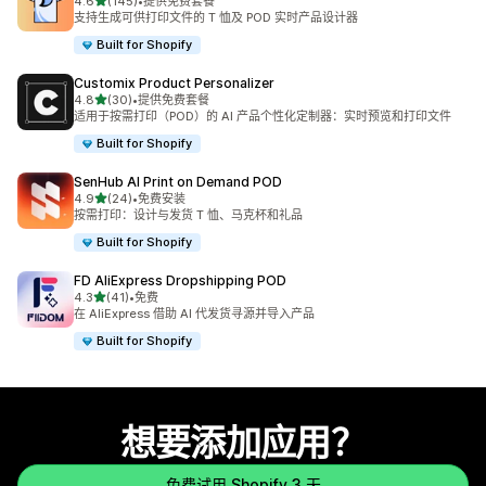
星（满分 5 星）
4.6
(145)
•
提供免费套餐
总共 145 条评论
支持生成可供打印文件的 T 恤及 POD 实时产品设计器
Built for Shopify
Customix Product Personalizer
星（满分 5 星）
4.8
(30)
•
提供免费套餐
总共 30 条评论
适用于按需打印（POD）的 AI 产品个性化定制器：实时预览和打印文件
Built for Shopify
SenHub AI Print on Demand POD
星（满分 5 星）
4.9
(24)
•
免费安装
总共 24 条评论
按需打印：设计与发货 T 恤、马克杯和礼品
Built for Shopify
FD AliExpress Dropshipping POD
星（满分 5 星）
4.3
(41)
•
免费
总共 41 条评论
在 AliExpress 借助 AI 代发货寻源并导入产品
Built for Shopify
想要添加应用？
免费试用 Shopify 3 天