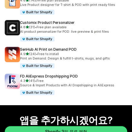
별 5개 중
4.6
(145)
•
Free plan available
총 리뷰 145개
Live Product designer for T-shirt & POD with print ready files
Built for Shopify
Customix Product Personalizer
별 5개 중
4.8
(31)
•
Free plan available
총 리뷰 31개
AI product personalizer for POD: live preview & print files
Built for Shopify
SenHub AI Print on Demand POD
별 5개 중
4.9
(24)
•
Free to install
총 리뷰 24개
Print on Demand: Design & fulfill t-shirts, mugs, and gifts
Built for Shopify
FD AliExpress Dropshipping POD
별 5개 중
4.3
(41)
•
Free
총 리뷰 41개
Source & Import Products with AI Dropshipping in AliExpress
Built for Shopify
앱을 추가하시겠어요?
Shopify 3일 무료 체험