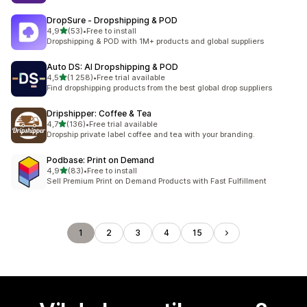
DropSure ‑ Dropshipping & POD
av 5 stjerner
4,9
(53)
•
Free to install
Totalt 53 omtaler
Dropshipping & POD with 1M+ products and global suppliers
Auto DS: AI Dropshipping & POD
av 5 stjerner
4,5
(1 258)
•
Free trial available
Totalt 1258 omtaler
Find dropshipping products from the best global drop suppliers
Dripshipper: Coffee & Tea
av 5 stjerner
4,7
(136)
•
Free trial available
Totalt 136 omtaler
Dropship private label coffee and tea with your branding.
Podbase: Print on Demand
av 5 stjerner
4,9
(83)
•
Free to install
Totalt 83 omtaler
Sell Premium Print on Demand Products with Fast Fulfillment
1
2
3
4
15