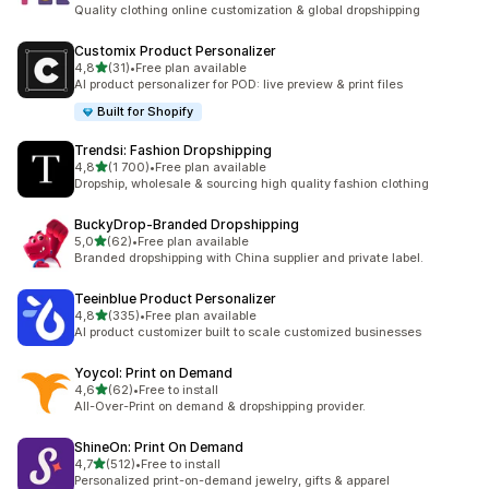
Totalt 31 omtaler
Quality clothing online customization & global dropshipping
Customix Product Personalizer
av 5 stjerner
4,8
(31)
•
Free plan available
Totalt 31 omtaler
AI product personalizer for POD: live preview & print files
Built for Shopify
Trendsi: Fashion Dropshipping
av 5 stjerner
4,8
(1 700)
•
Free plan available
Totalt 1700 omtaler
Dropship, wholesale & sourcing high quality fashion clothing
BuckyDrop‑Branded Dropshipping
av 5 stjerner
5,0
(62)
•
Free plan available
Totalt 62 omtaler
Branded dropshipping with China supplier and private label.
Teeinblue Product Personalizer
av 5 stjerner
4,8
(335)
•
Free plan available
Totalt 335 omtaler
AI product customizer built to scale customized businesses
Yoycol: Print on Demand
av 5 stjerner
4,6
(62)
•
Free to install
Totalt 62 omtaler
All-Over-Print on demand & dropshipping provider.
ShineOn: Print On Demand
av 5 stjerner
4,7
(512)
•
Free to install
Totalt 512 omtaler
Personalized print-on-demand jewelry, gifts & apparel