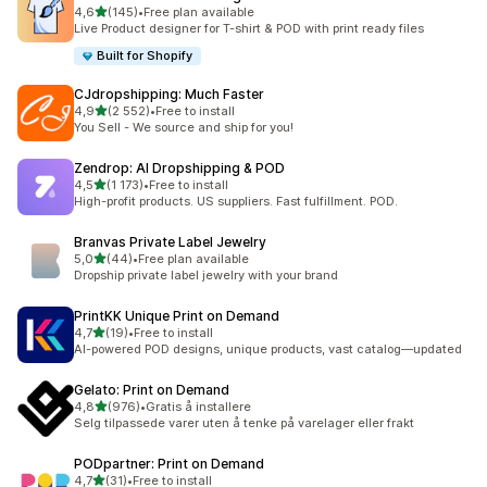
av 5 stjerner
4,6
(145)
•
Free plan available
Totalt 145 omtaler
Live Product designer for T-shirt & POD with print ready files
Built for Shopify
CJdropshipping: Much Faster
av 5 stjerner
4,9
(2 552)
•
Free to install
Totalt 2552 omtaler
You Sell - We source and ship for you!
Zendrop: AI Dropshipping & POD
av 5 stjerner
4,5
(1 173)
•
Free to install
Totalt 1173 omtaler
High-profit products. US suppliers. Fast fulfillment. POD.
Branvas Private Label Jewelry
av 5 stjerner
5,0
(44)
•
Free plan available
Totalt 44 omtaler
Dropship private label jewelry with your brand
PrintKK Unique Print on Demand
av 5 stjerner
4,7
(19)
•
Free to install
Totalt 19 omtaler
AI-powered POD designs, unique products, vast catalog—updated
Gelato: Print on Demand
av 5 stjerner
4,8
(976)
•
Gratis å installere
Totalt 976 omtaler
Selg tilpassede varer uten å tenke på varelager eller frakt
PODpartner: Print on Demand
av 5 stjerner
4,7
(31)
•
Free to install