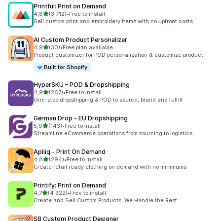
Printful: Print on Demand
av 5 stjerner
4,8
(3 712)
•
Free to install
Totalt 3712 omtaler
Sell custom print and embroidery items with no upfront costs
AI Custom Product Personalizer
av 5 stjerner
4,9
(30)
•
Free plan available
Totalt 30 omtaler
Product customizer for POD personalization & customize product
Built for Shopify
HyperSKU – POD & Dropshipping
av 5 stjerner
4,9
(267)
•
Free to install
Totalt 267 omtaler
One-stop dropshipping & POD to source, brand and fulfill
German Drop ‑ EU Dropshipping
av 5 stjerner
5,0
(143)
•
Free to install
Totalt 143 omtaler
Streamline eCommerce operations from sourcing to logistics.
Apliiq ‑ Print On Demand
av 5 stjerner
4,8
(294)
•
Free to install
Totalt 294 omtaler
Create retail ready clothing on demand with no minimums
Printify: Print on Demand
av 5 stjerner
4,7
(4 322)
•
Free to install
Totalt 4322 omtaler
Create and Sell Custom Products, We Handle the Rest.
SB Custom Product Designer