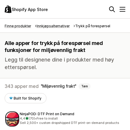
Shopify App Store
Finne produkter
Innkjøpsalternativer
Trykk på forespørsel
Alle apper for trykk på forespørsel med
funksjoner for miljøvennlig frakt
Legg til designene dine i produkter med høy
etterspørsel.
343 apper med
Miljøvennlig frakt
Tøm
Built for Shopify
NinjaPOD: DTF Print on Demand
av 5 stjerner
4,4
(70)
•
Free to install
Totalt 70 omtaler
Sell 2,500+ custom dropshipped DTF print-on-demand products