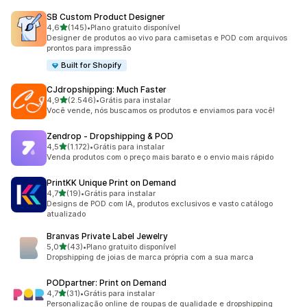
SB Custom Product Designer
de 5 estrelas
4,6
(145)
•
Plano gratuito disponível
145 avaliações ao todo
Designer de produtos ao vivo para camisetas e POD com arquivos
prontos para impressão
Built for Shopify
CJdropshipping: Much Faster
de 5 estrelas
4,9
(2.546)
•
Grátis para instalar
2546 avaliações ao todo
Você vende, nós buscamos os produtos e enviamos para você!
Zendrop ‑ Dropshipping & POD
de 5 estrelas
4,5
(1.172)
•
Grátis para instalar
1172 avaliações ao todo
Venda produtos com o preço mais barato e o envio mais rápido
PrintKK Unique Print on Demand
de 5 estrelas
4,7
(19)
•
Grátis para instalar
19 avaliações ao todo
Designs de POD com IA, produtos exclusivos e vasto catálogo
atualizado
Branvas Private Label Jewelry
de 5 estrelas
5,0
(43)
•
Plano gratuito disponível
43 avaliações ao todo
Dropshipping de joias de marca própria com a sua marca
PODpartner: Print on Demand
de 5 estrelas
4,7
(31)
•
Grátis para instalar
31 avaliações ao todo
Personalização online de roupas de qualidade e dropshipping