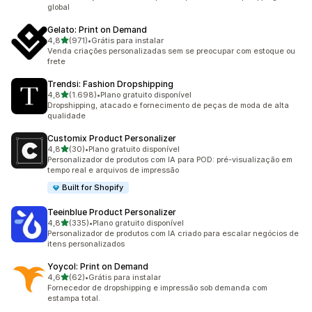
global
Gelato: Print on Demand
de 5 estrelas
4,8
(971)
•
Grátis para instalar
971 avaliações ao todo
Venda criações personalizadas sem se preocupar com estoque ou
frete
Trendsi: Fashion Dropshipping
de 5 estrelas
4,8
(1.698)
•
Plano gratuito disponível
1698 avaliações ao todo
Dropshipping, atacado e fornecimento de peças de moda de alta
qualidade
Customix Product Personalizer
de 5 estrelas
4,8
(30)
•
Plano gratuito disponível
30 avaliações ao todo
Personalizador de produtos com IA para POD: pré-visualização em
tempo real e arquivos de impressão
Built for Shopify
Teeinblue Product Personalizer
de 5 estrelas
4,8
(335)
•
Plano gratuito disponível
335 avaliações ao todo
Personalizador de produtos com IA criado para escalar negócios de
itens personalizados
Yoycol: Print on Demand
de 5 estrelas
4,6
(62)
•
Grátis para instalar
62 avaliações ao todo
Fornecedor de dropshipping e impressão sob demanda com
estampa total.