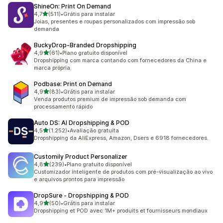
ShineOn: Print On Demand
de 5 estrelas
4,7
(511)
•
Grátis para instalar
511 avaliações ao todo
Joias, presentes e roupas personalizados com impressão sob
demanda
BuckyDrop‑Branded Dropshipping
de 5 estrelas
4,9
(61)
•
Plano gratuito disponível
61 avaliações ao todo
Dropshipping com marca contando com fornecedores da China e
marca própria.
Podbase: Print on Demand
de 5 estrelas
4,9
(83)
•
Grátis para instalar
83 avaliações ao todo
Venda produtos premium de impressão sob demanda com
processamento rápido
Auto DS: AI Dropshipping & POD
de 5 estrelas
4,5
(1.252)
•
Avaliação gratuita
1252 avaliações ao todo
Dropshipping da AliExpress, Amazon, Dsers e 6918 fornecedores.
Customily Product Personalizer
de 5 estrelas
4,8
(239)
•
Plano gratuito disponível
239 avaliações ao todo
Customizador inteligente de produtos com pré-visualização ao vivo
e arquivos prontos para impressão
DropSure ‑ Dropshipping & POD
de 5 estrelas
4,9
(50)
•
Grátis para instalar
50 avaliações ao todo
Dropshipping et POD avec 1M+ produits et fournisseurs mondiaux