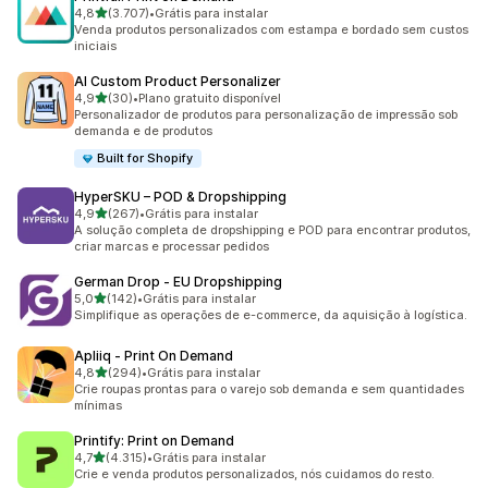
de 5 estrelas
4,8
(3.707)
•
Grátis para instalar
3707 avaliações ao todo
Venda produtos personalizados com estampa e bordado sem custos
iniciais
AI Custom Product Personalizer
de 5 estrelas
4,9
(30)
•
Plano gratuito disponível
30 avaliações ao todo
Personalizador de produtos para personalização de impressão sob
demanda e de produtos
Built for Shopify
HyperSKU – POD & Dropshipping
de 5 estrelas
4,9
(267)
•
Grátis para instalar
267 avaliações ao todo
A solução completa de dropshipping e POD para encontrar produtos,
criar marcas e processar pedidos
German Drop ‑ EU Dropshipping
de 5 estrelas
5,0
(142)
•
Grátis para instalar
142 avaliações ao todo
Simplifique as operações de e-commerce, da aquisição à logística.
Apliiq ‑ Print On Demand
de 5 estrelas
4,8
(294)
•
Grátis para instalar
294 avaliações ao todo
Crie roupas prontas para o varejo sob demanda e sem quantidades
mínimas
Printify: Print on Demand
de 5 estrelas
4,7
(4.315)
•
Grátis para instalar
4315 avaliações ao todo
Crie e venda produtos personalizados, nós cuidamos do resto.