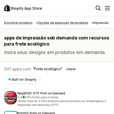
Shopify App Store
Encontrar produtos
Opções de aquisição de produtos
Impressão s
apps de impressão sob demanda com recursos
para frete ecológico
Insira seus designs em produtos em demanda.
341 apps com
Frete ecológico
Limpar
Built for Shopify
NinjaPOD: DTF Print on Demand
de 5 estrelas
4,4
(70)
•
Grátis para instalar
70 avaliações ao todo
Venda mais de 2.500 produtos personalizados via dropshipping e
impressão sob demanda (DTF)
Printful: Print on Demand