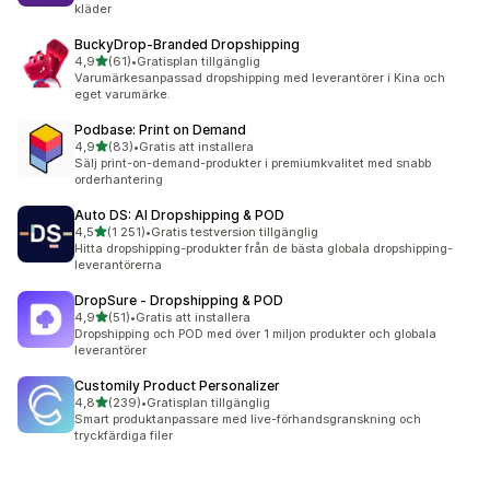
kläder
BuckyDrop‑Branded Dropshipping
av 5 stjärnor
4,9
(61)
•
Gratisplan tillgänglig
61 recensioner totalt
Varumärkesanpassad dropshipping med leverantörer i Kina och
eget varumärke.
Podbase: Print on Demand
av 5 stjärnor
4,9
(83)
•
Gratis att installera
83 recensioner totalt
Sälj print-on-demand-produkter i premiumkvalitet med snabb
orderhantering
Auto DS: AI Dropshipping & POD
av 5 stjärnor
4,5
(1 251)
•
Gratis testversion tillgänglig
1251 recensioner totalt
Hitta dropshipping-produkter från de bästa globala dropshipping-
leverantörerna
DropSure ‑ Dropshipping & POD
av 5 stjärnor
4,9
(51)
•
Gratis att installera
51 recensioner totalt
Dropshipping och POD med över 1 miljon produkter och globala
leverantörer
Customily Product Personalizer
av 5 stjärnor
4,8
(239)
•
Gratisplan tillgänglig
239 recensioner totalt
Smart produktanpassare med live-förhandsgranskning och
tryckfärdiga filer