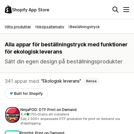
Shopify App Store
Hitta produkter
Inköpsalternativ
Beställningstryck
Alla appar för beställningstryck med funktioner
för ekologisk leverans
Sätt din egen design på beställningsprodukter
341 appar med
Ekologisk leverans
Rensa
Built for Shopify
NinjaPOD: DTF Print on Demand
av 5 stjärnor
4,4
(70)
•
Gratis att installera
70 recensioner totalt
Sälj 2 500+ anpassade DTF-produkter för print on demand via
dropshipping
Printful: Print on Demand