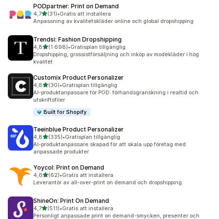
PODpartner: Print on Demand
av 5 stjärnor
4,7
(31)
•
Gratis att installera
31 recensioner totalt
Anpassning av kvalitetskläder online och global dropshipping
Trendsi: Fashion Dropshipping
av 5 stjärnor
4,8
(1 698)
•
Gratisplan tillgänglig
1698 recensioner totalt
Dropshipping, grossistförsäljning och inköp av modekläder i hög
kvalitet
Customix Product Personalizer
av 5 stjärnor
4,8
(30)
•
Gratisplan tillgänglig
30 recensioner totalt
AI-produktanpassare för POD: förhandsgranskning i realtid och
utskriftsfiler
Built for Shopify
Teeinblue Product Personalizer
av 5 stjärnor
4,8
(335)
•
Gratisplan tillgänglig
335 recensioner totalt
AI-produktanpassare skapad för att skala upp företag med
anpassade produkter
Yoycol: Print on Demand
av 5 stjärnor
4,6
(62)
•
Gratis att installera
62 recensioner totalt
Leverantör av all-over-print on demand och dropshipping.
ShineOn: Print On Demand
av 5 stjärnor
4,7
(511)
•
Gratis att installera
511 recensioner totalt
Personligt anpassade print on demand-smycken, presenter och