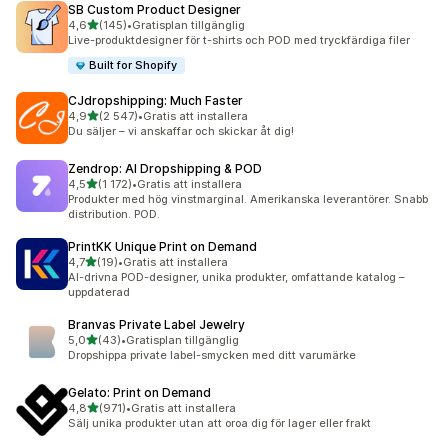
SB Custom Product Designer
av 5 stjärnor
4,6
(145)
•
Gratisplan tillgänglig
145 recensioner totalt
Live-produktdesigner för t-shirts och POD med tryckfärdiga filer
Built for Shopify
CJdropshipping: Much Faster
av 5 stjärnor
4,9
(2 547)
•
Gratis att installera
2547 recensioner totalt
Du säljer – vi anskaffar och skickar åt dig!
Zendrop: AI Dropshipping & POD
av 5 stjärnor
4,5
(1 172)
•
Gratis att installera
1172 recensioner totalt
Produkter med hög vinstmarginal. Amerikanska leverantörer. Snabb
distribution. POD.
PrintKK Unique Print on Demand
av 5 stjärnor
4,7
(19)
•
Gratis att installera
19 recensioner totalt
AI-drivna POD-designer, unika produkter, omfattande katalog –
uppdaterad
Branvas Private Label Jewelry
av 5 stjärnor
5,0
(43)
•
Gratisplan tillgänglig
43 recensioner totalt
Dropshippa private label-smycken med ditt varumärke
Gelato: Print on Demand
av 5 stjärnor
4,8
(971)
•
Gratis att installera
971 recensioner totalt
Sälj unika produkter utan att oroa dig för lager eller frakt