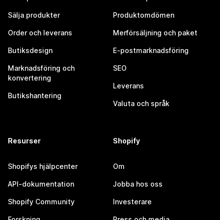
Sälja produkter
Produktomdömen
Order och leverans
Merförsäljning och paket
Butiksdesign
E-postmarknadsföring
Marknadsföring och
SEO
konvertering
Leverans
Butikshantering
Valuta och språk
Resurser
Shopify
Shopifys hjälpcenter
Om
API-dokumentation
Jobba hos oss
Shopify Community
Investerare
Forskning
Press och media