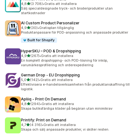
av 5 stjärnor
4,8
(3 708)
•
Gratis att installera
3708 recensioner totalt
Sälj specialdesignade tryck- och broderiprodukter utan
startkostnader
AI Custom Product Personalizer
av 5 stjärnor
4,9
(30)
•
Gratisplan tillgänglig
30 recensioner totalt
Produktanpassare för POD-anpassning och anpassade produkter
Built for Shopify
HyperSKU – POD & Dropshipping
av 5 stjärnor
4,9
(267)
•
Gratis att installera
267 recensioner totalt
En komplett dropshipping- och POD-lösning för inköp,
varumärkesprofilering och orderexpediering
German Drop ‑ EU Dropshipping
av 5 stjärnor
5,0
(142)
•
Gratis att installera
142 recensioner totalt
Effektivisera e-handelsverksamheten från produktanskaffning till
logistik.
Apliiq ‑ Print On Demand
av 5 stjärnor
4,8
(294)
•
Gratis att installera
294 recensioner totalt
Skapa butiksfärdiga kläder på begäran utan minimikrav
Printify: Print on Demand
av 5 stjärnor
4,7
(4 316)
•
Gratis att installera
4316 recensioner totalt
Skapa och sälj anpassade produkter, vi sköter resten.