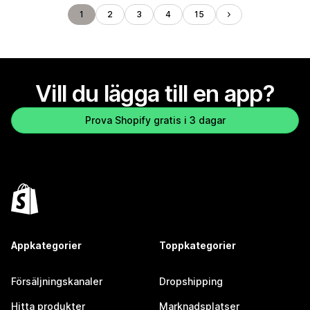
1
2
3
4
15
Vill du lägga till en app?
Prova Shopify gratis i 3 dagar
Appkategorier
Toppkategorier
Försäljningskanaler
Dropshipping
Hitta produkter
Marknadsplatser