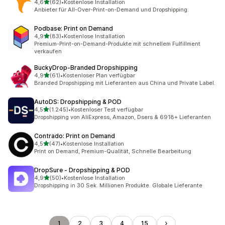
von 5 Sternen
4,6
(62)
•
Kostenlose Installation
62 Rezensionen insgesamt
Anbieter für All-Over-Print-on-Demand und Dropshipping.
Podbase: Print on Demand
von 5 Sternen
4,9
(83)
•
Kostenlose Installation
83 Rezensionen insgesamt
Premium-Print-on-Demand-Produkte mit schnellem Fulfillment
verkaufen
BuckyDrop‑Branded Dropshipping
von 5 Sternen
4,9
(61)
•
Kostenloser Plan verfügbar
61 Rezensionen insgesamt
Branded Dropshipping mit Lieferanten aus China und Private Label.
AutoDS: Dropshipping & POD
von 5 Sternen
4,5
(1.245)
•
Kostenloser Test verfügbar
1245 Rezensionen insgesamt
Dropshipping von AliExpress, Amazon, Dsers & 6918+ Lieferanten
Contrado: Print on Demand
von 5 Sternen
4,5
(47)
•
Kostenlose Installation
47 Rezensionen insgesamt
Print on Demand, Premium-Qualität, Schnelle Bearbeitung
DropSure ‑ Dropshipping & POD
von 5 Sternen
4,9
(50)
•
Kostenlose Installation
50 Rezensionen insgesamt
Dropshipping in 30 Sek. Millionen Produkte. Globale Lieferante
1
2
3
4
15