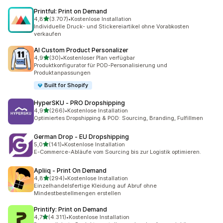
Printful: Print on Demand
von 5 Sternen
4,8
(3.707)
•
Kostenlose Installation
3707 Rezensionen insgesamt
Individuelle Druck- und Stickereiartikel ohne Vorabkosten
verkaufen
AI Custom Product Personalizer
von 5 Sternen
4,9
(30)
•
Kostenloser Plan verfügbar
30 Rezensionen insgesamt
Produktkonfigurator für POD-Personalisierung und
Produktanpassungen
Built for Shopify
HyperSKU ‑ PRO Dropshipping
von 5 Sternen
4,9
(266)
•
Kostenlose Installation
266 Rezensionen insgesamt
Optimiertes Dropshipping & POD: Sourcing, Branding, Fulfillmen
German Drop ‑ EU Dropshipping
von 5 Sternen
5,0
(141)
•
Kostenlose Installation
141 Rezensionen insgesamt
E-Commerce-Abläufe vom Sourcing bis zur Logistik optimieren.
Apliiq ‑ Print On Demand
von 5 Sternen
4,8
(294)
•
Kostenlose Installation
294 Rezensionen insgesamt
Einzelhandelsfertige Kleidung auf Abruf ohne
Mindestbestellmengen erstellen
Printify: Print on Demand
von 5 Sternen
4,7
(4.311)
•
Kostenlose Installation
4311 Rezensionen insgesamt