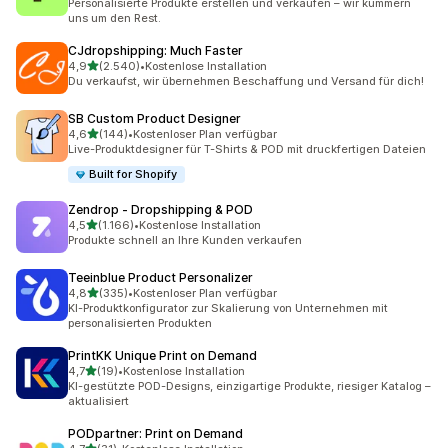
Personalisierte Produkte erstellen und verkaufen – wir kümmern
uns um den Rest.
CJdropshipping: Much Faster
von 5 Sternen
4,9
(2.540)
•
Kostenlose Installation
2540 Rezensionen insgesamt
Du verkaufst, wir übernehmen Beschaffung und Versand für dich!
SB Custom Product Designer
von 5 Sternen
4,6
(144)
•
Kostenloser Plan verfügbar
144 Rezensionen insgesamt
Live-Produktdesigner für T-Shirts & POD mit druckfertigen Dateien
Built for Shopify
Zendrop ‑ Dropshipping & POD
von 5 Sternen
4,5
(1.166)
•
Kostenlose Installation
1166 Rezensionen insgesamt
Produkte schnell an Ihre Kunden verkaufen
Teeinblue Product Personalizer
von 5 Sternen
4,8
(335)
•
Kostenloser Plan verfügbar
335 Rezensionen insgesamt
KI-Produktkonfigurator zur Skalierung von Unternehmen mit
personalisierten Produkten
PrintKK Unique Print on Demand
von 5 Sternen
4,7
(19)
•
Kostenlose Installation
19 Rezensionen insgesamt
KI-gestützte POD-Designs, einzigartige Produkte, riesiger Katalog –
aktualisiert
PODpartner: Print on Demand