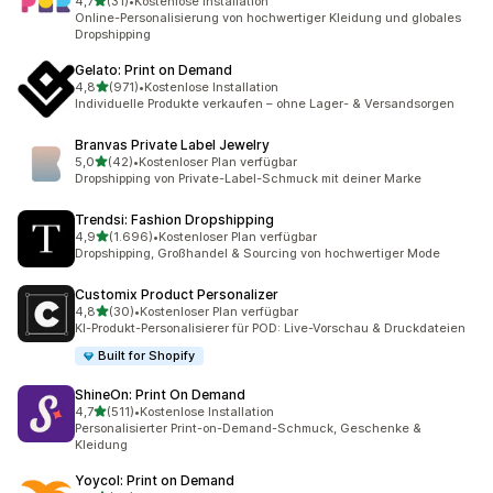
von 5 Sternen
4,7
(31)
•
Kostenlose Installation
31 Rezensionen insgesamt
Online-Personalisierung von hochwertiger Kleidung und globales
Dropshipping
Gelato: Print on Demand
von 5 Sternen
4,8
(971)
•
Kostenlose Installation
971 Rezensionen insgesamt
Individuelle Produkte verkaufen – ohne Lager- & Versandsorgen
Branvas Private Label Jewelry
von 5 Sternen
5,0
(42)
•
Kostenloser Plan verfügbar
42 Rezensionen insgesamt
Dropshipping von Private-Label-Schmuck mit deiner Marke
Trendsi: Fashion Dropshipping
von 5 Sternen
4,9
(1.696)
•
Kostenloser Plan verfügbar
1696 Rezensionen insgesamt
Dropshipping, Großhandel & Sourcing von hochwertiger Mode
Customix Product Personalizer
von 5 Sternen
4,8
(30)
•
Kostenloser Plan verfügbar
30 Rezensionen insgesamt
KI-Produkt-Personalisierer für POD: Live-Vorschau & Druckdateien
Built for Shopify
ShineOn: Print On Demand
von 5 Sternen
4,7
(511)
•
Kostenlose Installation
511 Rezensionen insgesamt
Personalisierter Print-on-Demand-Schmuck, Geschenke &
Kleidung
Yoycol: Print on Demand