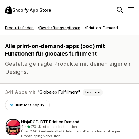
Shopify App Store
Produkte finden
Beschaffungsoptionen
Print-on-Demand
Alle print-on-demand-apps (pod) mit
Funktionen für globales fulfillment
Gestalte gefragte Produkte mit deinen eigenen
Designs.
341 Apps mit
Globales Fulfillment
Löschen
Built for Shopify
NinjaPOD: DTF Print on Demand
von 5 Sternen
4,4
(70)
•
Kostenlose Installation
70 Rezensionen insgesamt
Über 2.500 individuelle DTF-Print-on-Demand-Produkte per
Dropshipping verkaufen