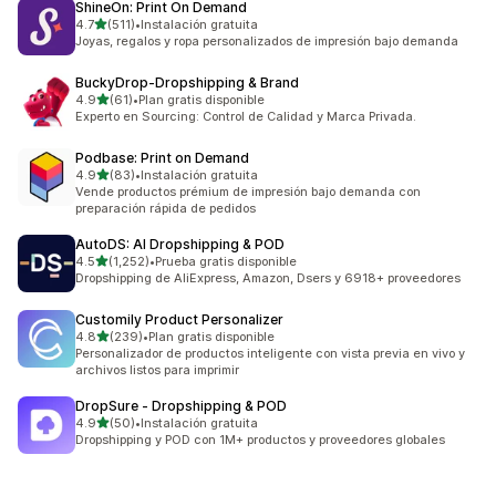
ShineOn: Print On Demand
de 5 estrellas
4.7
(511)
•
Instalación gratuita
511 reseñas en total
Joyas, regalos y ropa personalizados de impresión bajo demanda
BuckyDrop‑Dropshipping & Brand
de 5 estrellas
4.9
(61)
•
Plan gratis disponible
61 reseñas en total
Experto en Sourcing: Control de Calidad y Marca Privada.
Podbase: Print on Demand
de 5 estrellas
4.9
(83)
•
Instalación gratuita
83 reseñas en total
Vende productos prémium de impresión bajo demanda con
preparación rápida de pedidos
AutoDS: AI Dropshipping & POD
de 5 estrellas
4.5
(1,252)
•
Prueba gratis disponible
1252 reseñas en total
Dropshipping de AliExpress, Amazon, Dsers y 6918+ proveedores
Customily Product Personalizer
de 5 estrellas
4.8
(239)
•
Plan gratis disponible
239 reseñas en total
Personalizador de productos inteligente con vista previa en vivo y
archivos listos para imprimir
DropSure ‑ Dropshipping & POD
de 5 estrellas
4.9
(50)
•
Instalación gratuita
50 reseñas en total
Dropshipping y POD con 1M+ productos y proveedores globales