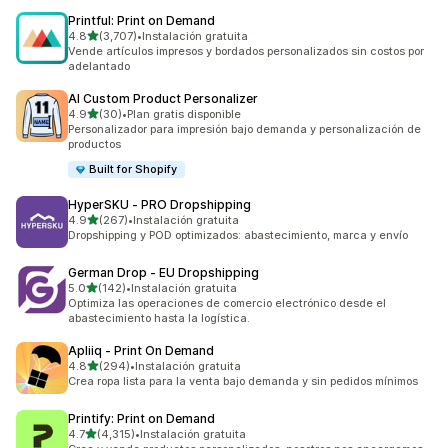
Printful: Print on Demand
de 5 estrellas
4.8
(3,707)
•
Instalación gratuita
3707 reseñas en total
Vende artículos impresos y bordados personalizados sin costos por
adelantado
AI Custom Product Personalizer
de 5 estrellas
4.9
(30)
•
Plan gratis disponible
30 reseñas en total
Personalizador para impresión bajo demanda y personalización de
productos
Built for Shopify
HyperSKU ‑ PRO Dropshipping
de 5 estrellas
4.9
(267)
•
Instalación gratuita
267 reseñas en total
Dropshipping y POD optimizados: abastecimiento, marca y envío
German Drop ‑ EU Dropshipping
de 5 estrellas
5.0
(142)
•
Instalación gratuita
142 reseñas en total
Optimiza las operaciones de comercio electrónico desde el
abastecimiento hasta la logística.
Apliiq ‑ Print On Demand
de 5 estrellas
4.8
(294)
•
Instalación gratuita
294 reseñas en total
Crea ropa lista para la venta bajo demanda y sin pedidos mínimos
Printify: Print on Demand
de 5 estrellas
4.7
(4,315)
•
Instalación gratuita
4315 reseñas en total