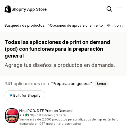
Shopify App Store
Búsqueda de productos
Opciones de aprovisionamiento
Print on d
Todas las aplicaciones de print on demand
(pod) con funciones para la preparación
general
Agrega tus diseños a productos en demanda.
341 aplicaciones con
Preparación general
Borrar
Built for Shopify
NinjaPOD: DTF Print on Demand
de 5 estrellas
4.4
(70)
•
Instalación gratuita
70 reseñas en total
Vende más de 2.500 productos personalizados de impresión bajo
demanda en DTF mediante dropshipping