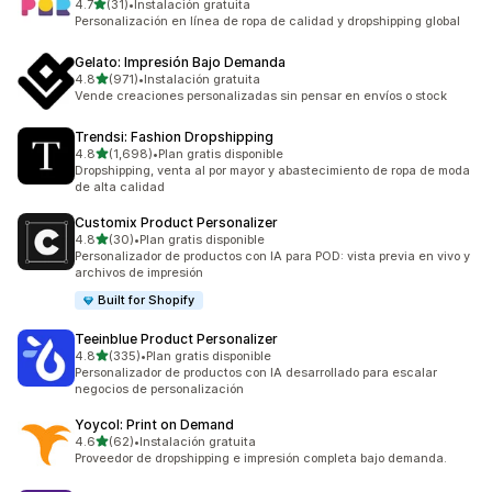
de 5 estrellas
4.7
(31)
•
Instalación gratuita
31 reseñas en total
Personalización en línea de ropa de calidad y dropshipping global
Gelato: Impresión Bajo Demanda
de 5 estrellas
4.8
(971)
•
Instalación gratuita
971 reseñas en total
Vende creaciones personalizadas sin pensar en envíos o stock
Trendsi: Fashion Dropshipping
de 5 estrellas
4.8
(1,698)
•
Plan gratis disponible
1698 reseñas en total
Dropshipping, venta al por mayor y abastecimiento de ropa de moda
de alta calidad
Customix Product Personalizer
de 5 estrellas
4.8
(30)
•
Plan gratis disponible
30 reseñas en total
Personalizador de productos con IA para POD: vista previa en vivo y
archivos de impresión
Built for Shopify
Teeinblue Product Personalizer
de 5 estrellas
4.8
(335)
•
Plan gratis disponible
335 reseñas en total
Personalizador de productos con IA desarrollado para escalar
negocios de personalización
Yoycol: Print on Demand
de 5 estrellas
4.6
(62)
•
Instalación gratuita
62 reseñas en total
Proveedor de dropshipping e impresión completa bajo demanda.