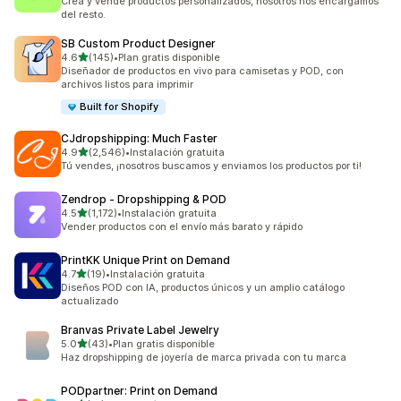
Crea y vende productos personalizados, nosotros nos encargamos
del resto.
SB Custom Product Designer
de 5 estrellas
4.6
(145)
•
Plan gratis disponible
145 reseñas en total
Diseñador de productos en vivo para camisetas y POD, con
archivos listos para imprimir
Built for Shopify
CJdropshipping: Much Faster
de 5 estrellas
4.9
(2,546)
•
Instalación gratuita
2546 reseñas en total
Tú vendes, ¡nosotros buscamos y enviamos los productos por ti!
Zendrop ‑ Dropshipping & POD
de 5 estrellas
4.5
(1,172)
•
Instalación gratuita
1172 reseñas en total
Vender productos con el envío más barato y rápido
PrintKK Unique Print on Demand
de 5 estrellas
4.7
(19)
•
Instalación gratuita
19 reseñas en total
Diseños POD con IA, productos únicos y un amplio catálogo
actualizado
Branvas Private Label Jewelry
de 5 estrellas
5.0
(43)
•
Plan gratis disponible
43 reseñas en total
Haz dropshipping de joyería de marca privada con tu marca
PODpartner: Print on Demand