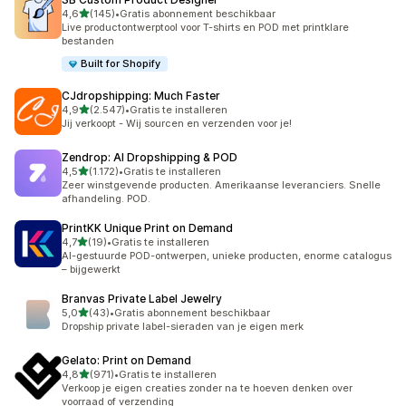
van 5 sterren
4,6
(145)
•
Gratis abonnement beschikbaar
145 recensies in totaal
Live productontwerptool voor T-shirts en POD met printklare
bestanden
Built for Shopify
CJdropshipping: Much Faster
van 5 sterren
4,9
(2.547)
•
Gratis te installeren
2547 recensies in totaal
Jij verkoopt - Wij sourcen en verzenden voor je!
Zendrop: AI Dropshipping & POD
van 5 sterren
4,5
(1.172)
•
Gratis te installeren
1172 recensies in totaal
Zeer winstgevende producten. Amerikaanse leveranciers. Snelle
afhandeling. POD.
PrintKK Unique Print on Demand
van 5 sterren
4,7
(19)
•
Gratis te installeren
19 recensies in totaal
AI-gestuurde POD-ontwerpen, unieke producten, enorme catalogus
– bijgewerkt
Branvas Private Label Jewelry
van 5 sterren
5,0
(43)
•
Gratis abonnement beschikbaar
43 recensies in totaal
Dropship private label-sieraden van je eigen merk
Gelato: Print on Demand
van 5 sterren
4,8
(971)
•
Gratis te installeren
971 recensies in totaal
Verkoop je eigen creaties zonder na te hoeven denken over
voorraad of verzending