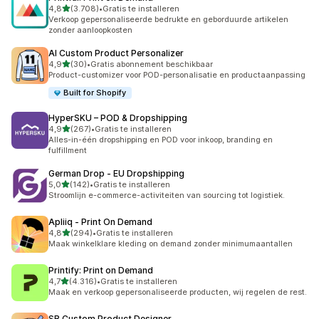
van 5 sterren
4,8
(3.708)
•
Gratis te installeren
3708 recensies in totaal
Verkoop gepersonaliseerde bedrukte en geborduurde artikelen
zonder aanloopkosten
AI Custom Product Personalizer
van 5 sterren
4,9
(30)
•
Gratis abonnement beschikbaar
30 recensies in totaal
Product-customizer voor POD-personalisatie en productaanpassing
Built for Shopify
HyperSKU – POD & Dropshipping
van 5 sterren
4,9
(267)
•
Gratis te installeren
267 recensies in totaal
Alles-in-één dropshipping en POD voor inkoop, branding en
fulfillment
German Drop ‑ EU Dropshipping
van 5 sterren
5,0
(142)
•
Gratis te installeren
142 recensies in totaal
Stroomlijn e-commerce-activiteiten van sourcing tot logistiek.
Apliiq ‑ Print On Demand
van 5 sterren
4,8
(294)
•
Gratis te installeren
294 recensies in totaal
Maak winkelklare kleding on demand zonder minimumaantallen
Printify: Print on Demand
van 5 sterren
4,7
(4.316)
•
Gratis te installeren
4316 recensies in totaal
Maak en verkoop gepersonaliseerde producten, wij regelen de rest.
SB Custom Product Designer