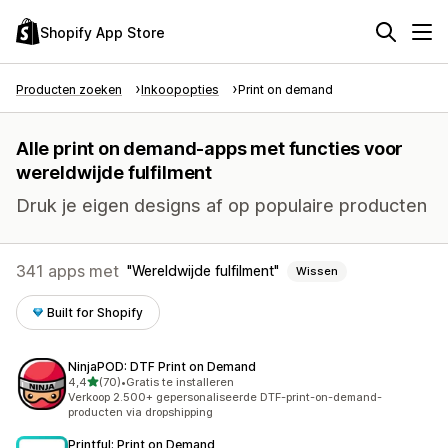
Shopify App Store
Producten zoeken
Inkoopopties
Print on demand
Alle print on demand-apps met functies voor
wereldwijde fulfilment
Druk je eigen designs af op populaire producten
341 apps met
Wereldwijde fulfilment
Wissen
Built for Shopify
NinjaPOD: DTF Print on Demand
van 5 sterren
4,4
(70)
•
Gratis te installeren
70 recensies in totaal
Verkoop 2.500+ gepersonaliseerde DTF-print-on-demand-
producten via dropshipping
Printful: Print on Demand