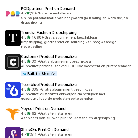
PODpartner: Print on Demand
van 5 sterren
4,7
(31)
•
Gratis te installeren
31 recensies in totaal
Online personalisatie van hoogwaardige kleding en wereldwijde
dropshipping
Trendsi: Fashion Dropshipping
van 5 sterren
4,8
(1.698)
•
Gratis abonnement beschikbaar
1698 recensies in totaal
Dropshipping, groothandel en sourcing van hoogwaardige
modekleding
Customix Product Personalizer
van 5 sterren
4,8
(30)
•
Gratis abonnement beschikbaar
30 recensies in totaal
AI-product personalizer voor POD: live voorbeeld en printbestanden
Built for Shopify
Teeinblue Product Personalizer
van 5 sterren
4,8
(335)
•
Gratis abonnement beschikbaar
335 recensies in totaal
AI-product-customizer ontworpen om bedrijven met
gepersonaliseerde producten op te schalen
Yoycol: Print on Demand
van 5 sterren
4,6
(62)
•
Gratis te installeren
62 recensies in totaal
Aanbieder van all-over-print on-demand en dropshipping.
ShineOn: Print On Demand
van 5 sterren
4,7
(511)
•
Gratis te installeren
511 recensies in totaal