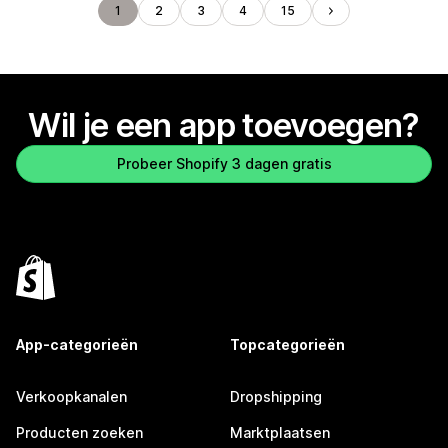
1
2
3
4
15
Wil je een app toevoegen?
Probeer Shopify 3 dagen gratis
App-categorieën
Topcategorieën
Verkoopkanalen
Dropshipping
Producten zoeken
Marktplaatsen