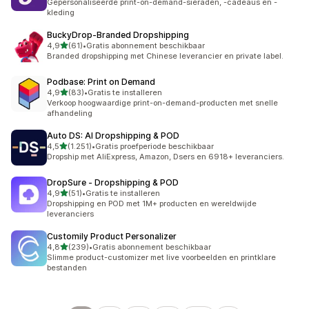
Gepersonaliseerde print-on-demand-sieraden, -cadeaus en -
kleding
BuckyDrop‑Branded Dropshipping
van 5 sterren
4,9
(61)
•
Gratis abonnement beschikbaar
61 recensies in totaal
Branded dropshipping met Chinese leverancier en private label.
Podbase: Print on Demand
van 5 sterren
4,9
(83)
•
Gratis te installeren
83 recensies in totaal
Verkoop hoogwaardige print-on-demand-producten met snelle
afhandeling
Auto DS: AI Dropshipping & POD
van 5 sterren
4,5
(1.251)
•
Gratis proefperiode beschikbaar
1251 recensies in totaal
Dropship met AliExpress, Amazon, Dsers en 6918+ leveranciers.
DropSure ‑ Dropshipping & POD
van 5 sterren
4,9
(51)
•
Gratis te installeren
51 recensies in totaal
Dropshipping en POD met 1M+ producten en wereldwijde
leveranciers
Customily Product Personalizer
van 5 sterren
4,8
(239)
•
Gratis abonnement beschikbaar
239 recensies in totaal
Slimme product-customizer met live voorbeelden en printklare
bestanden