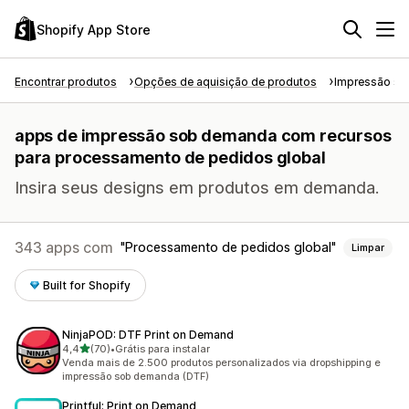
Shopify App Store
Encontrar produtos
Opções de aquisição de produtos
Impressão s
apps de impressão sob demanda com recursos
para processamento de pedidos global
Insira seus designs em produtos em demanda.
343 apps com
Processamento de pedidos global
Limpar
Built for Shopify
NinjaPOD: DTF Print on Demand
de 5 estrelas
4,4
(70)
•
Grátis para instalar
70 avaliações ao todo
Venda mais de 2.500 produtos personalizados via dropshipping e
impressão sob demanda (DTF)
Printful: Print on Demand