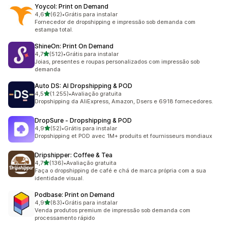
Yoycol: Print on Demand
de 5 estrelas
4,6
(62)
•
Grátis para instalar
62 avaliações ao todo
Fornecedor de dropshipping e impressão sob demanda com
estampa total.
ShineOn: Print On Demand
de 5 estrelas
4,7
(512)
•
Grátis para instalar
512 avaliações ao todo
Joias, presentes e roupas personalizados com impressão sob
demanda
Auto DS: AI Dropshipping & POD
de 5 estrelas
4,5
(1.255)
•
Avaliação gratuita
1255 avaliações ao todo
Dropshipping da AliExpress, Amazon, Dsers e 6918 fornecedores.
DropSure ‑ Dropshipping & POD
de 5 estrelas
4,9
(52)
•
Grátis para instalar
52 avaliações ao todo
Dropshipping et POD avec 1M+ produits et fournisseurs mondiaux
Dripshipper: Coffee & Tea
de 5 estrelas
4,7
(136)
•
Avaliação gratuita
136 avaliações ao todo
Faça o dropshipping de café e chá de marca própria com a sua
identidade visual.
Podbase: Print on Demand
de 5 estrelas
4,9
(83)
•
Grátis para instalar
83 avaliações ao todo
Venda produtos premium de impressão sob demanda com
processamento rápido