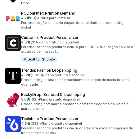
frete
PODpartner: Print on Demand
de 5 estrelas
4,7
(31)
•
Grátis para instalar
31 avaliações ao todo
Personalização online de roupas de qualidade e dropshipping
global
Customix Product Personalizer
de 5 estrelas
4,8
(31)
•
Plano gratuito disponível
31 avaliações ao todo
Personalizador de produtos com IA para POD: visualização ao vivo e
arquivos de impressão
Built for Shopify
Trendsi: Fashion Dropshipping
de 5 estrelas
4,8
(1.699)
•
Plano gratuito disponível
1699 avaliações ao todo
Dropshipping, atacado e fornecimento de peças de moda de alta
qualidade
BuckyDrop‑Branded Dropshipping
de 5 estrelas
5,0
(62)
•
Plano gratuito disponível
62 avaliações ao todo
Dropshipping com marca contando com fornecedores da China e
marca própria.
Teeinblue Product Personalizer
de 5 estrelas
4,8
(335)
•
Plano gratuito disponível
335 avaliações ao todo
Personalizador de produtos com IA criado para escalar negócios de
itens personalizados