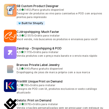
SB Custom Product Designer
de 5 estrelas
4,6
(145)
•
Plano gratuito disponível
145 avaliações ao todo
Designer de produtos ao vivo para camisetas e POD com arquivos
prontos para impressão
Built for Shopify
CJdropshipping: Much Faster
de 5 estrelas
4,9
(2.551)
•
Grátis para instalar
2551 avaliações ao todo
Você vende, nós buscamos os produtos e enviamos para você!
Zendrop ‑ Dropshipping & POD
de 5 estrelas
4,5
(1.173)
•
Grátis para instalar
1173 avaliações ao todo
Venda produtos com o preço mais barato e o envio mais rápido
Branvas Private Label Jewelry
de 5 estrelas
5,0
(44)
•
Plano gratuito disponível
44 avaliações ao todo
Dropshipping de joias de marca própria com a sua marca
PrintKK Unique Print on Demand
de 5 estrelas
4,7
(19)
•
Grátis para instalar
19 avaliações ao todo
Designs de POD com IA, produtos exclusivos e vasto catálogo
atualizado
Gelato: Print on Demand
de 5 estrelas
4,8
(976)
•
Grátis para instalar
976 avaliações ao todo
Venda criações personalizadas sem se preocupar com estoque ou