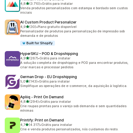
de 5 estrelas
4,8
(3.710)
•
Grátis para instalar
3710 avaliações ao todo
Venda produtos personalizados com estampa e bordado sem custos
iniciais
AI Custom Product Personalizer
de 5 estrelas
4,9
(30)
•
Plano gratuito disponível
30 avaliações ao todo
Personalizador de produtos para personalização de impressão sob
demanda e de produtos
Built for Shopify
HyperSKU – POD & Dropshipping
de 5 estrelas
4,9
(267)
•
Grátis para instalar
267 avaliações ao todo
A solução completa de dropshipping e POD para encontrar produtos,
criar marcas e processar pedidos
German Drop ‑ EU Dropshipping
de 5 estrelas
5,0
(143)
•
Grátis para instalar
143 avaliações ao todo
Simplifique as operações de e-commerce, da aquisição à logística.
Apliiq ‑ Print On Demand
de 5 estrelas
4,8
(294)
•
Grátis para instalar
294 avaliações ao todo
Crie roupas prontas para o varejo sob demanda e sem quantidades
mínimas
Printify: Print on Demand
de 5 estrelas
4,7
(4.317)
•
Grátis para instalar
4317 avaliações ao todo
Crie e venda produtos personalizados, nós cuidamos do resto.