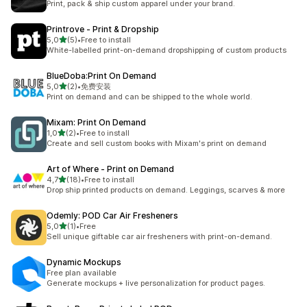
Print, pack & ship custom apparel under your brand.
Printrove ‑ Print & Dropship
5 yıldız üzerinden
5,0
(5)
•
Free to install
toplam 5 değerlendirme
White-labelled print-on-demand dropshipping of custom products
BlueDoba:Print On Demand
5 yıldız üzerinden
5,0
(2)
•
免费安装
toplam 2 değerlendirme
Print on demand and can be shipped to the whole world.
Mixam: Print On Demand
5 yıldız üzerinden
1,0
(2)
•
Free to install
toplam 2 değerlendirme
Create and sell custom books with Mixam's print on demand
Art of Where ‑ Print on Demand
5 yıldız üzerinden
4,7
(18)
•
Free to install
toplam 18 değerlendirme
Drop ship printed products on demand. Leggings, scarves & more
Odemly: POD Car Air Fresheners
5 yıldız üzerinden
5,0
(1)
•
Free
toplam 1 değerlendirme
Sell unique giftable car air fresheners with print-on-demand.
Dynamic Mockups
Free plan available
Generate mockups + live personalization for product pages.