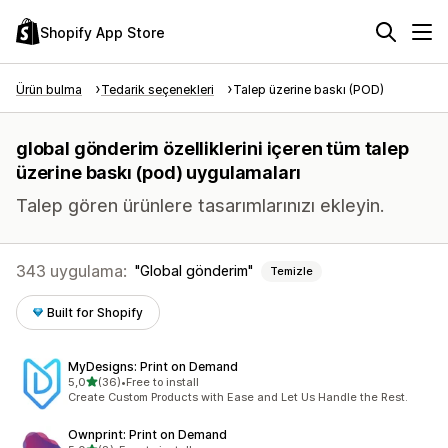
Shopify App Store
Ürün bulma
Tedarik seçenekleri
Talep üzerine baskı (POD)
global gönderim özelliklerini içeren tüm talep
üzerine baskı (pod) uygulamaları
Talep gören ürünlere tasarımlarınızı ekleyin.
343 uygulama:
Global gönderim
Temizle
Built for Shopify
MyDesigns: Print on Demand
5 yıldız üzerinden
5,0
(36)
•
Free to install
toplam 36 değerlendirme
Create Custom Products with Ease and Let Us Handle the Rest.
Ownprint: Print on Demand