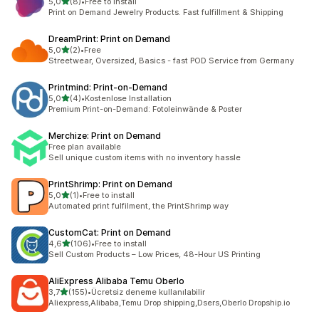
5 yıldız üzerinden
5,0
(8)
•
Free to install
toplam 8 değerlendirme
Print on Demand Jewelry Products. Fast fulfillment & Shipping
DreamPrint: Print on Demand
5 yıldız üzerinden
5,0
(2)
•
Free
toplam 2 değerlendirme
Streetwear, Oversized, Basics - fast POD Service from Germany
Printmind: Print‑on‑Demand
5 yıldız üzerinden
5,0
(4)
•
Kostenlose Installation
toplam 4 değerlendirme
Premium Print-on-Demand: Fotoleinwände & Poster
Merchize: Print on Demand
Free plan available
Sell unique custom items with no inventory hassle
PrintShrimp: Print on Demand
5 yıldız üzerinden
5,0
(1)
•
Free to install
toplam 1 değerlendirme
Automated print fulfilment, the PrintShrimp way
CustomCat: Print on Demand
5 yıldız üzerinden
4,6
(106)
•
Free to install
toplam 106 değerlendirme
Sell Custom Products – Low Prices, 48-Hour US Printing
AliExpress Alibaba Temu Oberlo
5 yıldız üzerinden
3,7
(155)
•
Ücretsiz deneme kullanılabilir
toplam 155 değerlendirme
Aliexpress,Alibaba,Temu Drop shipping,Dsers,Oberlo Dropship.io