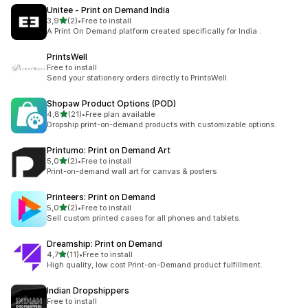
Unitee ‑ Print on Demand India
5 yıldız üzerinden
3,9
(2)
•
Free to install
toplam 2 değerlendirme
A Print On Demand platform created specifically for India .
PrintsWell
Free to install
Send your stationery orders directly to PrintsWell
Shopaw Product Options (POD)
5 yıldız üzerinden
4,8
(21)
•
Free plan available
toplam 21 değerlendirme
Dropship print-on-demand products with customizable options.
Printumo: Print on Demand Art
5 yıldız üzerinden
5,0
(2)
•
Free to install
toplam 2 değerlendirme
Print-on-demand wall art for canvas & posters
Printeers: Print on Demand
5 yıldız üzerinden
5,0
(2)
•
Free to install
toplam 2 değerlendirme
Sell custom printed cases for all phones and tablets.
Dreamship: Print on Demand
5 yıldız üzerinden
4,7
(11)
•
Free to install
toplam 11 değerlendirme
High quality, low cost Print-on-Demand product fulfillment.
Indian Dropshippers
Free to install