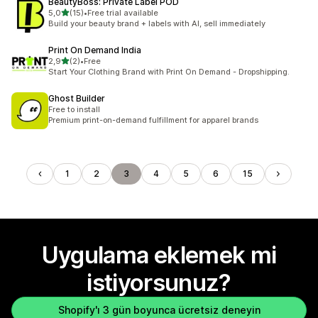
BeautyBoss: Private Label POD
5 yıldız üzerinden
5,0
(15)
•
Free trial available
toplam 15 değerlendirme
Build your beauty brand + labels with AI, sell immediately
Print On Demand India
5 yıldız üzerinden
2,9
(2)
•
Free
toplam 2 değerlendirme
Start Your Clothing Brand with Print On Demand - Dropshipping.
Ghost Builder
Free to install
Premium print-on-demand fulfillment for apparel brands
1
2
3
4
5
6
15
Uygulama eklemek mi
istiyorsunuz?
Shopify'ı 3 gün boyunca ücretsiz deneyin