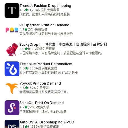
Trendsi: Fashion Dropshipping
星（满分 5 星）
4.8
(1,704)
•
提供免费套餐
总共 1704 条评论
代发货、批发和采购高品质时尚服装
PODpartner: Print on Demand
星（满分 5 星）
4.7
(31)
•
免费安装
总共 31 条评论
高品质服装在线定制与全球代发货服务
BuckyDrop：一件代发｜中国货源｜自动履约｜品牌定制
星（满分 5 星）
5.0
(62)
•
提供免费套餐
总共 62 条评论
中国采购专家：自有品牌定制、质量把控与全球自动化履约。
Teeinblue Product Personalizer
星（满分 5 星）
4.8
(336)
•
提供免费套餐
总共 336 条评论
专为扩展定制化业务打造的 AI 产品定制器
Yoycol: Print on Demand
星（满分 5 星）
4.6
(62)
•
免费安装
总共 62 条评论
全幅印花按需打印及代发货提供商。
ShineOn: Print On Demand
星（满分 5 星）
4.7
(512)
•
免费安装
总共 512 条评论
个性化按需打印珠宝、礼品和服装
Auto DS: AI Dropshipping & POD
星（满分 5 星）
4.5
(1,259)
•
提供免费试用