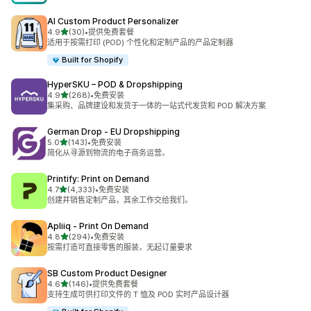
AI Custom Product Personalizer
星（满分 5 星）
4.9
(30)
•
提供免费套餐
总共 30 条评论
适用于按需打印 (POD) 个性化和定制产品的产品定制器
Built for Shopify
HyperSKU – POD & Dropshipping
星（满分 5 星）
4.9
(268)
•
免费安装
总共 268 条评论
集采购、品牌建设和发货于一体的一站式代发货和 POD 解决方案
German Drop ‑ EU Dropshipping
星（满分 5 星）
5.0
(143)
•
免费安装
总共 143 条评论
简化从寻源到物流的电子商务运营。
Printify: Print on Demand
星（满分 5 星）
4.7
(4,333)
•
免费安装
总共 4333 条评论
创建并销售定制产品，其余工作交给我们。
Apliiq ‑ Print On Demand
星（满分 5 星）
4.8
(294)
•
免费安装
总共 294 条评论
按需打造可直接零售的服装，无起订量要求
SB Custom Product Designer
星（满分 5 星）
4.6
(146)
•
提供免费套餐
总共 146 条评论
支持生成可供打印文件的 T 恤及 POD 实时产品设计器