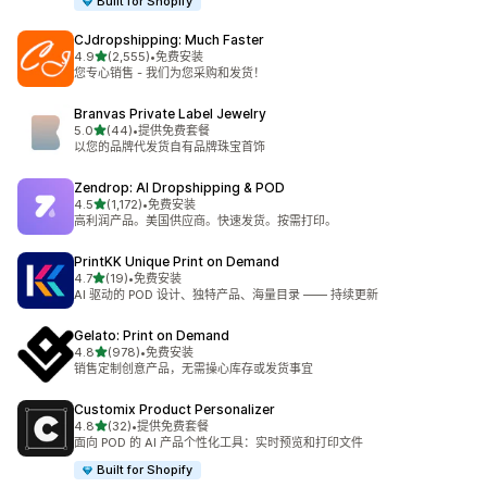
Built for Shopify
CJdropshipping: Much Faster
星（满分 5 星）
4.9
(2,555)
•
免费安装
总共 2555 条评论
您专心销售 - 我们为您采购和发货！
Branvas Private Label Jewelry
星（满分 5 星）
5.0
(44)
•
提供免费套餐
总共 44 条评论
以您的品牌代发货自有品牌珠宝首饰
Zendrop: AI Dropshipping & POD
星（满分 5 星）
4.5
(1,172)
•
免费安装
总共 1172 条评论
高利润产品。美国供应商。快速发货。按需打印。
PrintKK Unique Print on Demand
星（满分 5 星）
4.7
(19)
•
免费安装
总共 19 条评论
AI 驱动的 POD 设计、独特产品、海量目录 —— 持续更新
Gelato: Print on Demand
星（满分 5 星）
4.8
(978)
•
免费安装
总共 978 条评论
销售定制创意产品，无需操心库存或发货事宜
Customix Product Personalizer
星（满分 5 星）
4.8
(32)
•
提供免费套餐
总共 32 条评论
面向 POD 的 AI 产品个性化工具：实时预览和打印文件
Built for Shopify