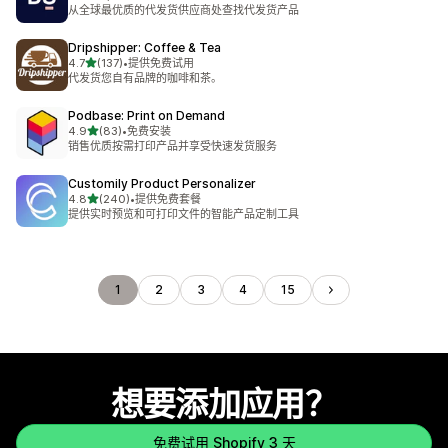
总共 1259 条评论
从全球最优质的代发货供应商处查找代发货产品
Dripshipper: Coffee & Tea
星（满分 5 星）
4.7
(137)
•
提供免费试用
总共 137 条评论
代发货您自有品牌的咖啡和茶。
Podbase: Print on Demand
星（满分 5 星）
4.9
(83)
•
免费安装
总共 83 条评论
销售优质按需打印产品并享受快速发货服务
Customily Product Personalizer
星（满分 5 星）
4.8
(240)
•
提供免费套餐
总共 240 条评论
提供实时预览和可打印文件的智能产品定制工具
1
2
3
4
15
想要添加应用？
免费试用 Shopify 3 天