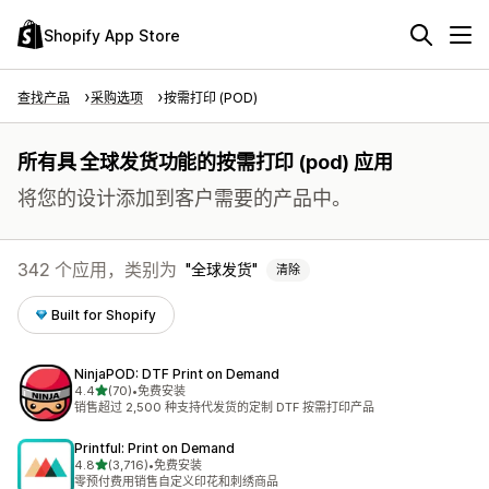
Shopify App Store
查找产品
采购选项
按需打印 (POD)
所有具 全球发货功能的按需打印 (pod) 应用
将您的设计添加到客户需要的产品中。
342 个应用，类别为
全球发货
清除
Built for Shopify
NinjaPOD: DTF Print on Demand
星（满分 5 星）
4.4
(70)
•
免费安装
总共 70 条评论
销售超过 2,500 种支持代发货的定制 DTF 按需打印产品
Printful: Print on Demand
星（满分 5 星）
4.8
(3,716)
•
免费安装
总共 3716 条评论
零预付费用销售自定义印花和刺绣商品