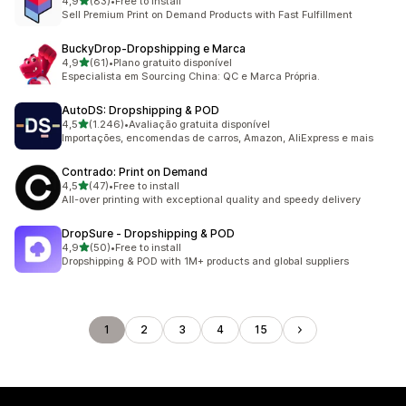
de 5 estrelas
4,9
(83)
•
Free to install
83 total de avaliações
Sell Premium Print on Demand Products with Fast Fulfillment
BuckyDrop‑Dropshipping e Marca
de 5 estrelas
4,9
(61)
•
Plano gratuito disponível
61 total de avaliações
Especialista em Sourcing China: QC e Marca Própria.
AutoDS: Dropshipping & POD
de 5 estrelas
4,5
(1.246)
•
Avaliação gratuita disponível
1246 total de avaliações
Importações, encomendas de carros, Amazon, AliExpress e mais
Contrado: Print on Demand
de 5 estrelas
4,5
(47)
•
Free to install
47 total de avaliações
All-over printing with exceptional quality and speedy delivery
DropSure ‑ Dropshipping & POD
de 5 estrelas
4,9
(50)
•
Free to install
50 total de avaliações
Dropshipping & POD with 1M+ products and global suppliers
1
2
3
4
15