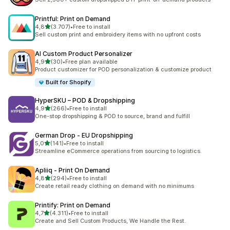
Printful: Print on Demand
de 5 estrelas
4,8
(3.707)
•
Free to install
3707 total de avaliações
Sell custom print and embroidery items with no upfront costs
AI Custom Product Personalizer
de 5 estrelas
4,9
(30)
•
Free plan available
30 total de avaliações
Product customizer for POD personalization & customize product
Built for Shopify
HyperSKU – POD & Dropshipping
de 5 estrelas
4,9
(266)
•
Free to install
266 total de avaliações
One-stop dropshipping & POD to source, brand and fulfill
German Drop ‑ EU Dropshipping
de 5 estrelas
5,0
(141)
•
Free to install
141 total de avaliações
Streamline eCommerce operations from sourcing to logistics.
Apliiq ‑ Print On Demand
de 5 estrelas
4,8
(294)
•
Free to install
294 total de avaliações
Create retail ready clothing on demand with no minimums
Printify: Print on Demand
de 5 estrelas
4,7
(4.311)
•
Free to install
4311 total de avaliações
Create and Sell Custom Products, We Handle the Rest.