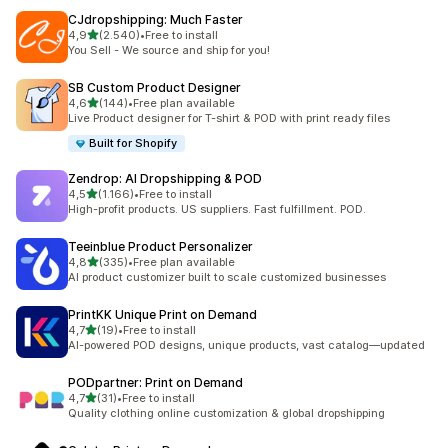
CJdropshipping: Much Faster
de 5 estrelas
4,9
(2.540)
•
Free to install
2540 total de avaliações
You Sell - We source and ship for you!
SB Custom Product Designer
de 5 estrelas
4,6
(144)
•
Free plan available
144 total de avaliações
Live Product designer for T-shirt & POD with print ready files
Built for Shopify
Zendrop: AI Dropshipping & POD
de 5 estrelas
4,5
(1.166)
•
Free to install
1166 total de avaliações
High-profit products. US suppliers. Fast fulfillment. POD.
Teeinblue Product Personalizer
de 5 estrelas
4,8
(335)
•
Free plan available
335 total de avaliações
AI product customizer built to scale customized businesses
PrintKK Unique Print on Demand
de 5 estrelas
4,7
(19)
•
Free to install
19 total de avaliações
AI-powered POD designs, unique products, vast catalog—updated
PODpartner: Print on Demand
de 5 estrelas
4,7
(31)
•
Free to install
31 total de avaliações
Quality clothing online customization & global dropshipping