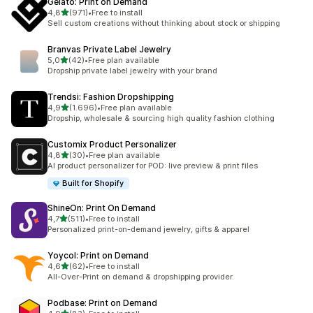
Gelato: Print on Demand
de 5 estrelas
4,8
(971)
•
Free to install
971 total de avaliações
Sell custom creations without thinking about stock or shipping
Branvas Private Label Jewelry
de 5 estrelas
5,0
(42)
•
Free plan available
42 total de avaliações
Dropship private label jewelry with your brand
Trendsi: Fashion Dropshipping
de 5 estrelas
4,9
(1.696)
•
Free plan available
1696 total de avaliações
Dropship, wholesale & sourcing high quality fashion clothing
Customix Product Personalizer
de 5 estrelas
4,8
(30)
•
Free plan available
30 total de avaliações
AI product personalizer for POD: live preview & print files
Built for Shopify
ShineOn: Print On Demand
de 5 estrelas
4,7
(511)
•
Free to install
511 total de avaliações
Personalized print-on-demand jewelry, gifts & apparel
Yoycol: Print on Demand
de 5 estrelas
4,6
(62)
•
Free to install
62 total de avaliações
All-Over-Print on demand & dropshipping provider.
Podbase: Print on Demand