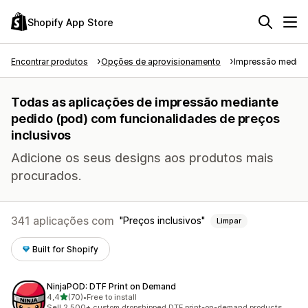
Shopify App Store
Encontrar produtos
Opções de aprovisionamento
Impressão median
Todas as aplicações de impressão mediante
pedido (pod) com funcionalidades de preços
inclusivos
Adicione os seus designs aos produtos mais
procurados.
341 aplicações com
Preços inclusivos
Limpar
Built for Shopify
NinjaPOD: DTF Print on Demand
de 5 estrelas
4,4
(70)
•
Free to install
70 total de avaliações
Sell 2,500+ custom dropshipped DTF print-on-demand products